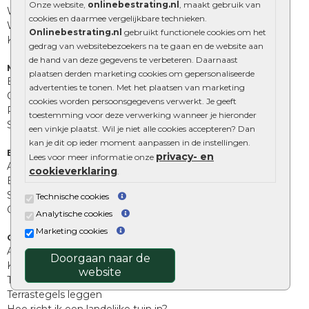
Onze website,
onlinebestrating.nl
, maakt gebruik van
Waalformaat
cookies en daarmee vergelijkbare technieken.
Wildverband bestrating
Onlinebestrating.nl
gebruikt functionele cookies om het
Kingstones
gedrag van websitebezoekers na te gaan en de website aan
de hand van deze gegevens te verbeteren. Daarnaast
Muurelementen
plaatsen derden marketing cookies om gepersonaliseerde
Betonbielzen
advertenties te tonen. Met het plaatsen van marketing
Opsluitbanden
cookies worden persoonsgegevens verwerkt. Je geeft
Palissades
toestemming voor deze verwerking wanneer je hieronder
Stapelblokken
een vinkje plaatst. Wil je niet alle cookies accepteren? Dan
kan je dit op ieder moment aanpassen in de instellingen.
Extra benodigdheden
privacy- en
Lees voor meer informatie onze
Afwatering en diversen
cookieverklaring
.
Beplantings en betonelementen
Split, grind en zand
Technische cookies
Oprit tegels
Analytische cookies
Marketing cookies
Overig
Aanbiedingen
Doorgaan naar de
Kunstgras
website
Tuintegels outlet
Terrastegels leggen