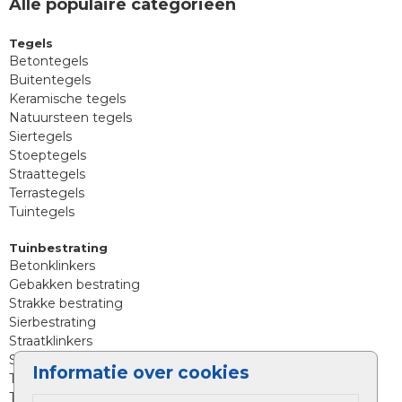
Alle populaire categorieën
Tegels
Betontegels
Buitentegels
Keramische tegels
Natuursteen tegels
Siertegels
Stoeptegels
Straattegels
Terrastegels
Tuintegels
Tuinbestrating
Betonklinkers
Gebakken bestrating
Strakke bestrating
Sierbestrating
Straatklinkers
Straatstenen
Informatie over cookies
Trommelstenen
Tuinstenen