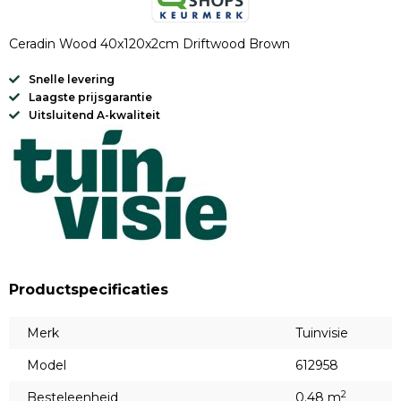
Ceradin Wood 40x120x2cm Driftwood Brown
Snelle levering
Laagste prijsgarantie
Uitsluitend A-kwaliteit
Productspecificaties
Merk
Tuinvisie
Model
612958
2
Besteleenheid
0.48 m