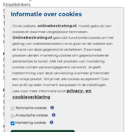
Straatklinkers
Straatstenen
Informatie over cookies
Trommelstenen
Tuinstenen
Onze website,
onlinebestrating.nl
, maakt gebruik van
Waalformaat
cookies en daarmee vergelijkbare technieken.
Wildverband bestrating
Onlinebestrating.nl
gebruikt functionele cookies om het
Kingstones
gedrag van websitebezoekers na te gaan en de website aan
de hand van deze gegevens te verbeteren. Daarnaast
Muurelementen
plaatsen derden marketing cookies om gepersonaliseerde
Betonbielzen
advertenties te tonen. Met het plaatsen van marketing
Opsluitbanden
cookies worden persoonsgegevens verwerkt. Je geeft
Palissades
toestemming voor deze verwerking wanneer je hieronder
Stapelblokken
een vinkje plaatst. Wil je niet alle cookies accepteren? Dan
kan je dit op ieder moment aanpassen in de instellingen.
Extra benodigdheden
privacy- en
Lees voor meer informatie onze
Afwatering en diversen
cookieverklaring
.
Beplantings en betonelementen
Technische cookies
Split, grind en zand
Oprit tegels
Analytische cookies
Marketing cookies
Overig