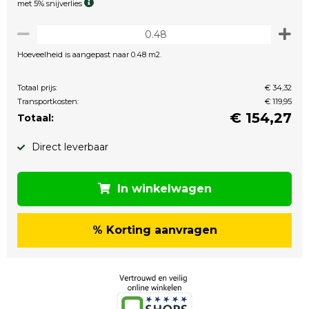
met 5% snijverlies
Hoeveelheid is aangepast naar 0.48 m2.
Totaal prijs:
€ 34,32
Transportkosten:
€ 119,95
€
154,27
Totaal:
Direct leverbaar
In winkelwagen
% Korting aanvragen