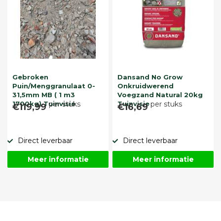
Gebroken
Dansand No Grow
Puin/Menggranulaat 0-
Onkruidwerend
31,5mm MB ( 1 m3
Voegzand Natural 20kg
1700kg) Tuinvisie
per stuks
Tuinvisie
per stuks
€119,99
€16,69
Direct leverbaar
Direct leverbaar
Meer informatie
Meer informatie