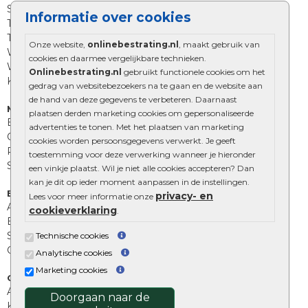
Straatstenen
Informatie over cookies
Trommelstenen
Tuinstenen
Onze website,
onlinebestrating.nl
, maakt gebruik van
Waalformaat
cookies en daarmee vergelijkbare technieken.
Wildverband bestrating
Onlinebestrating.nl
gebruikt functionele cookies om het
Kingstones
gedrag van websitebezoekers na te gaan en de website aan
de hand van deze gegevens te verbeteren. Daarnaast
Muurelementen
plaatsen derden marketing cookies om gepersonaliseerde
Betonbielzen
advertenties te tonen. Met het plaatsen van marketing
Opsluitbanden
cookies worden persoonsgegevens verwerkt. Je geeft
Palissades
toestemming voor deze verwerking wanneer je hieronder
Stapelblokken
een vinkje plaatst. Wil je niet alle cookies accepteren? Dan
kan je dit op ieder moment aanpassen in de instellingen.
Extra benodigdheden
privacy- en
Lees voor meer informatie onze
Afwatering en diversen
cookieverklaring
.
Beplantings en betonelementen
Split, grind en zand
Technische cookies
Oprit tegels
Analytische cookies
Marketing cookies
Overig
Aanbiedingen
Doorgaan naar de
Kunstgras