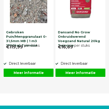
Gebroken
Dansand No Grow
Puin/Menggranulaat 0-
Onkruidwerend
31,5mm MB ( 1 m3
Voegzand Natural 20kg
1700kg) Tuinvisie
per stuks
Tuinvisie
per stuks
€119,99
€16,69
Direct leverbaar
Direct leverbaar
Meer informatie
Meer informatie