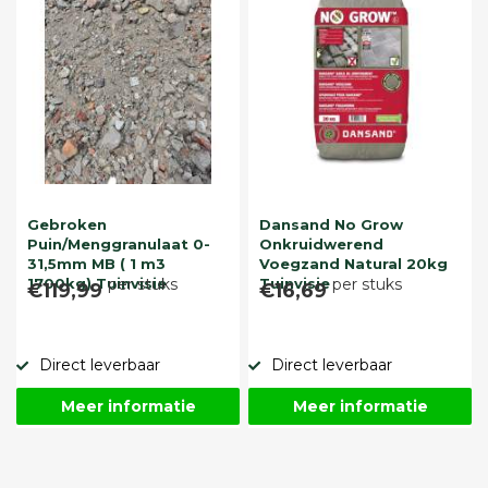
Gebroken
Dansand No Grow
Puin/Menggranulaat 0-
Onkruidwerend
31,5mm MB ( 1 m3
Voegzand Natural 20kg
1700kg) Tuinvisie
per stuks
Tuinvisie
per stuks
€119,99
€16,69
Direct leverbaar
Direct leverbaar
Meer informatie
Meer informatie