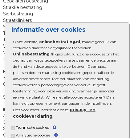
Gebakken bestrating
Strakke bestrating
Sierbestrating
Straatklinkers
Straatstenen
Informatie over cookies
Trommelstenen
Tuinstenen
Onze website,
onlinebestrating.nl
, maakt gebruik van
Waalformaat
cookies en daarmee vergelijkbare technieken.
Wildverband bestrating
Onlinebestrating.nl
gebruikt functionele cookies om het
Kingstones
gedrag van websitebezoekers na te gaan en de website aan
de hand van deze gegevens te verbeteren. Daarnaast
Muurelementen
plaatsen derden marketing cookies om gepersonaliseerde
Betonbielzen
advertenties te tonen. Met het plaatsen van marketing
Opsluitbanden
cookies worden persoonsgegevens verwerkt. Je geeft
Palissades
toestemming voor deze verwerking wanneer je hieronder
Stapelblokken
een vinkje plaatst. Wil je niet alle cookies accepteren? Dan
kan je dit op ieder moment aanpassen in de instellingen.
privacy- en
Extra benodigdheden
Lees voor meer informatie onze
Afwatering en diversen
cookieverklaring
.
Beplantings en betonelementen
Technische cookies
Split, grind en zand
Oprit tegels
Analytische cookies