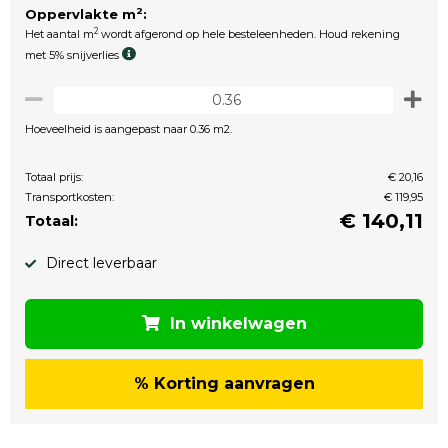
2
Oppervlakte m
:
2
Het aantal m
wordt afgerond op hele besteleenheden. Houd rekening
met 5% snijverlies
Hoeveelheid is aangepast naar 0.36 m2.
Totaal prijs:
€ 20,16
Transportkosten:
€ 119,95
€
140,11
Totaal:
Direct leverbaar
In winkelwagen
% Korting aanvragen