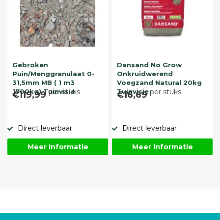
Gebroken
Dansand No Grow
Puin/Menggranulaat 0-
Onkruidwerend
31,5mm MB ( 1 m3
Voegzand Natural 20kg
1700kg) Tuinvisie
per stuks
Tuinvisie
per stuks
€119,99
€16,69
Direct leverbaar
Direct leverbaar
Meer informatie
Meer informatie