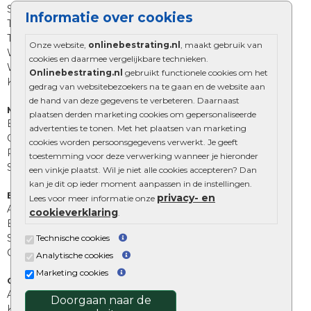
Straatstenen
Informatie over cookies
Trommelstenen
Tuinstenen
Onze website,
onlinebestrating.nl
, maakt gebruik van
Waalformaat
cookies en daarmee vergelijkbare technieken.
Wildverband bestrating
Onlinebestrating.nl
gebruikt functionele cookies om het
Kingstones
gedrag van websitebezoekers na te gaan en de website aan
de hand van deze gegevens te verbeteren. Daarnaast
Muurelementen
plaatsen derden marketing cookies om gepersonaliseerde
Betonbielzen
advertenties te tonen. Met het plaatsen van marketing
Opsluitbanden
cookies worden persoonsgegevens verwerkt. Je geeft
Palissades
toestemming voor deze verwerking wanneer je hieronder
Stapelblokken
een vinkje plaatst. Wil je niet alle cookies accepteren? Dan
kan je dit op ieder moment aanpassen in de instellingen.
Extra benodigdheden
privacy- en
Lees voor meer informatie onze
Afwatering en diversen
cookieverklaring
.
Beplantings en betonelementen
Split, grind en zand
Technische cookies
Oprit tegels
Analytische cookies
Marketing cookies
Overig
Aanbiedingen
Doorgaan naar de
Kunstgras