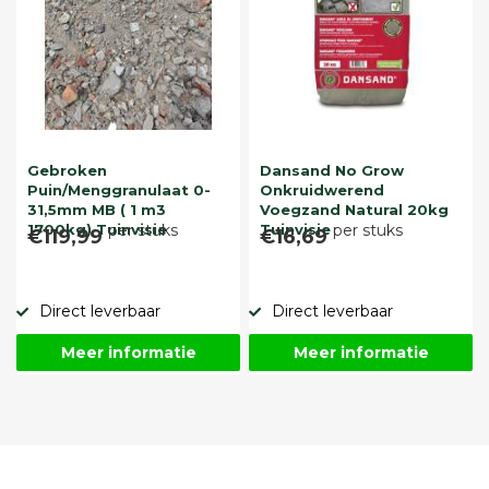
Gebroken
Dansand No Grow
Puin/Menggranulaat 0-
Onkruidwerend
31,5mm MB ( 1 m3
Voegzand Natural 20kg
1700kg) Tuinvisie
per stuks
Tuinvisie
per stuks
€119,99
€16,69
Direct leverbaar
Direct leverbaar
Meer informatie
Meer informatie