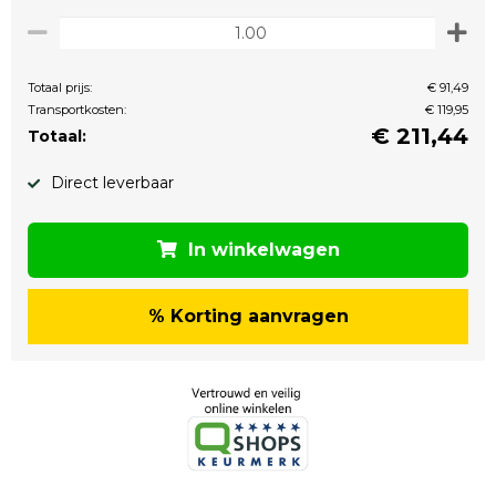
Totaal prijs:
€ 91,49
Transportkosten:
€ 119,95
€
211,44
Totaal:
Direct leverbaar
In winkelwagen
% Korting aanvragen