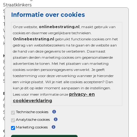
Straatklinkers
Straatstenen
Informatie over cookies
Trommelstenen
Tuinstenen
Onze website,
onlinebestrating.nl
, maakt gebruik van
Waalformaat
cookies en daarmee vergelijkbare technieken.
Wildverband bestrating
Onlinebestrating.nl
gebruikt functionele cookies om het
Kingstones
gedrag van websitebezoekers na te gaan en de website aan
de hand van deze gegevens te verbeteren. Daarnaast
Muurelementen
plaatsen derden marketing cookies om gepersonaliseerde
Betonbielzen
advertenties te tonen. Met het plaatsen van marketing
Opsluitbanden
cookies worden persoonsgegevens verwerkt. Je geeft
Palissades
toestemming voor deze verwerking wanneer je hieronder
Stapelblokken
een vinkje plaatst. Wil je niet alle cookies accepteren? Dan
kan je dit op ieder moment aanpassen in de instellingen.
Extra benodigdheden
privacy- en
Lees voor meer informatie onze
Afwatering en diversen
cookieverklaring
.
Beplantings en betonelementen
Technische cookies
Split, grind en zand
Oprit tegels
Analytische cookies
Marketing cookies
Overig