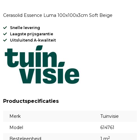
Cerasolid Essence Luma 100x100x3cm Soft Beige
Snelle levering
Laagste prijsgarantie
Uitsluitend A-kwaliteit
Productspecificaties
Merk
Tuinvisie
Model
614761
2
Besteleenheid
1 m