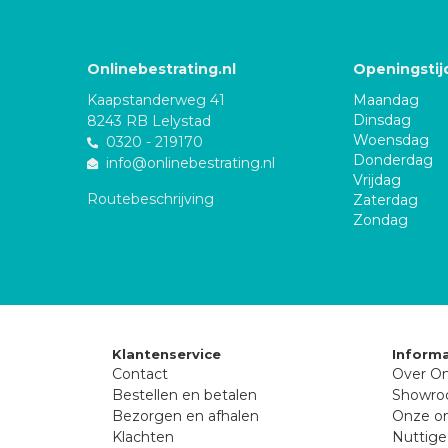
Onlinebestrating.nl
Openingstij
Kaapstanderweg 41
Maandag
Dinsdag
8243 RB Lelystad
Woensdag
0320 - 219170
Donderdag
info@onlinebestrating.nl
Vrijdag
Routebeschrijving
Zaterdag
Zondag
Klantenservice
Informa
Contact
Over On
Bestellen en betalen
Showr
Bezorgen en afhalen
Onze on
Klachten
Nuttige