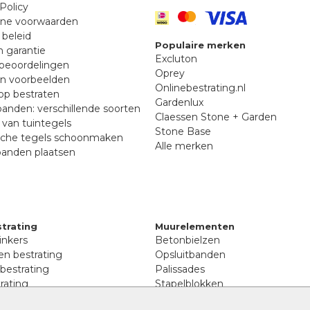
Policy
ne voorwaarden
 beleid
Populaire merken
n garantie
Excluton
beoordelingen
Oprey
en voorbeelden
Onlinebestrating.nl
p bestraten
Gardenlux
anden: verschillende soorten
Claessen Stone + Garden
van tuintegels
Stone Base
sche tegels schoonmaken
Alle merken
banden plaatsen
trating
Muurelementen
inkers
Betonbielzen
n bestrating
Opsluitbanden
 bestrating
Palissades
rating
Stapelblokken
inkers