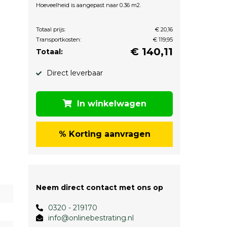
Hoeveelheid is aangepast naar 0.36 m2.
Totaal prijs:
€ 20,16
Transportkosten:
€ 119,95
€
140,11
Totaal:
Direct leverbaar
In winkelwagen
% Korting aanvragen
Neem direct contact met ons op
0320 - 219170
info@onlinebestrating.nl