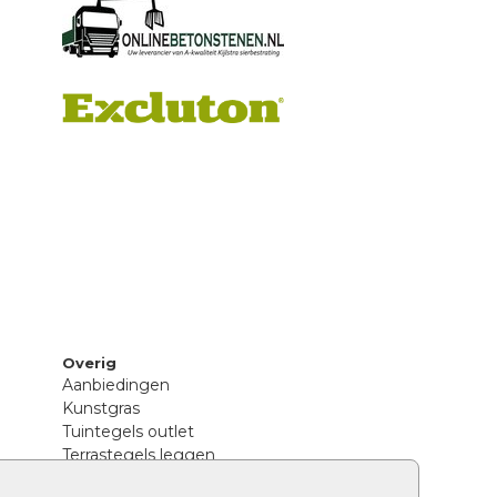
Overig
Aanbiedingen
Kunstgras
Tuintegels outlet
Terrastegels leggen
Hoe richt ik een landelijke tuin in?