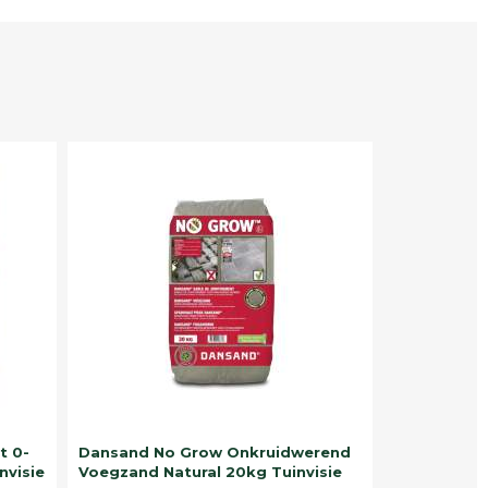
t 0-
Dansand No Grow Onkruidwerend
nvisie
Voegzand Natural 20kg Tuinvisie