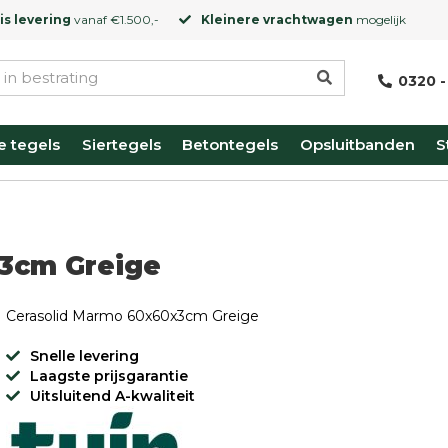
is levering
vanaf €1.500,-
Kleinere vrachtwagen
mogelijk
0320 -
e tegels
Siertegels
Betontegels
Opsluitbanden
S
3cm Greige
Cerasolid Marmo 60x60x3cm Greige
Snelle levering
Laagste prijsgarantie
Uitsluitend A-kwaliteit