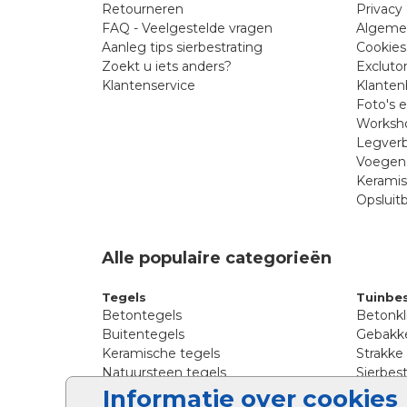
Retourneren
Privacy 
FAQ - Veelgestelde vragen
Algeme
Aanleg tips sierbestrating
Cookies
Zoekt u iets anders?
Excluto
Klantenservice
Klanten
Foto's 
Worksho
Legverb
Voegen 
Kerami
Opsluit
Alle populaire categorieën
Tegels
Tuinbes
Betontegels
Betonkl
Buitentegels
Gebakke
Keramische tegels
Strakke
Natuursteen tegels
Sierbest
Siertegels
Straatkl
Informatie over cookies