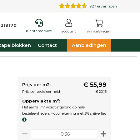
927
ervaringen
 219170
Klantenservice
account
winkelwagen
tapelblokken
Contact
Aanbiedingen
€ 55,99
Prijs per m2:
Prijs per besteleenheid
€ 20,16
2
Oppervlakte m
:
2
Het aantal m
wordt afgerond op hele
besteleenheden. Houd rekening met 5% snijverlies