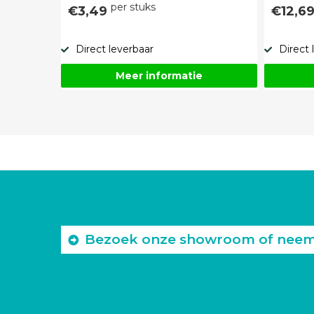
per stuks
€3,49
€12,6
Direct leverbaar
Direct 
Meer informatie
Bezoek onze showroom of neem c