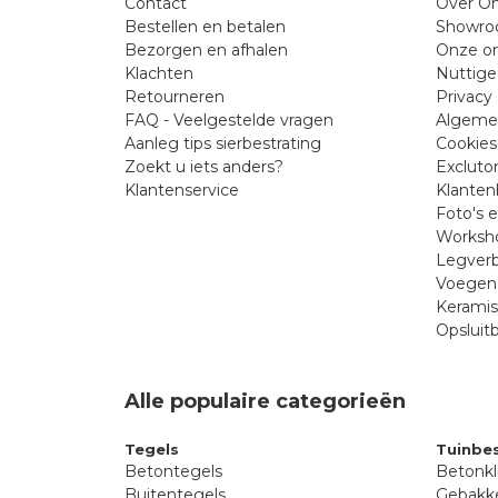
Contact
Over On
Bestellen en betalen
Showr
Bezorgen en afhalen
Onze on
Klachten
Nuttige
Retourneren
Privacy 
FAQ - Veelgestelde vragen
Algeme
Aanleg tips sierbestrating
Cookies
Zoekt u iets anders?
Excluto
Klantenservice
Klanten
Foto's 
Worksho
Legverb
Voegen 
Kerami
Opsluit
Alle populaire categorieën
Tegels
Tuinbes
Betontegels
Betonkl
Buitentegels
Gebakke