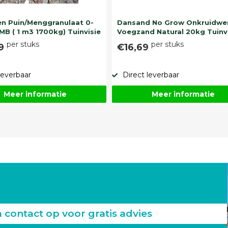
n Puin/Menggranulaat 0-
Dansand No Grow Onkruidwe
MB ( 1 m3 1700kg) Tuinvisie
Voegzand Natural 20kg Tuinv
per stuks
per stuks
99
€16,69
leverbaar
Direct leverbaar
Meer informatie
Meer informatie
ontact op voor gratis advies