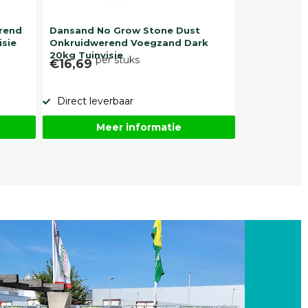
rend
Dansand No Grow Stone Dust
isie
Onkruidwerend Voegzand Dark
20kg Tuinvisie
per stuks
€16,69
Direct leverbaar
Meer informatie