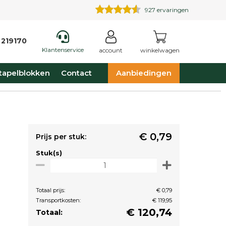
927
ervaringen
 219170
Klantenservice
account
winkelwagen
tapelblokken
Contact
Aanbiedingen
€ 0,79
Prijs per stuk:
Stuk(s)
Totaal prijs:
€ 0,79
Transportkosten:
€ 119,95
€
120,74
Totaal: