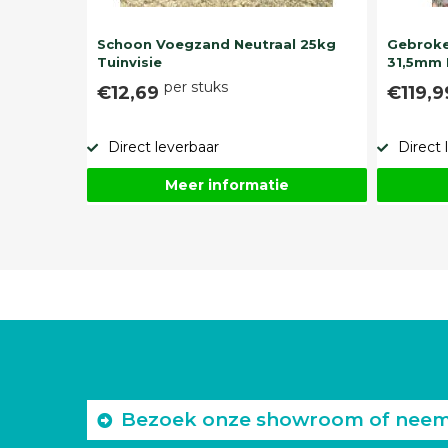
Schoon Voegzand Neutraal 25kg
Gebroke
Tuinvisie
31,5mm 
per stuks
€12,69
€119,
Direct leverbaar
Direct 
Meer informatie
Bezoek onze showroom of neem c