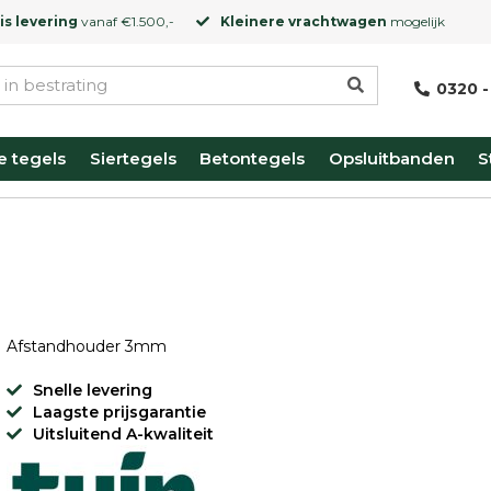
is levering
vanaf €1.500,-
Kleinere vrachtwagen
mogelijk
0320 -
e tegels
Siertegels
Betontegels
Opsluitbanden
S
Afstandhouder 3mm
Snelle levering
Laagste prijsgarantie
Uitsluitend A-kwaliteit