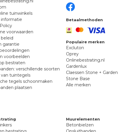
linebestrating.nl
oom
line tuinwinkels
 informatie
Betaalmethoden
Policy
ne voorwaarden
 beleid
Populaire merken
n garantie
Excluton
beoordelingen
Oprey
en voorbeelden
Onlinebestrating.nl
p bestraten
Gardenlux
anden: verschillende soorten
Claessen Stone + Garden
van tuintegels
Stone Base
sche tegels schoonmaken
Alle merken
banden plaatsen
trating
Muurelementen
inkers
Betonbielzen
n bestrating
Opsluitbanden