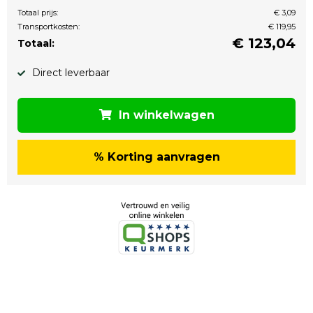
Totaal prijs:
€ 3,09
Transportkosten:
€ 119,95
€
123,04
Totaal:
Direct leverbaar
In winkelwagen
% Korting aanvragen