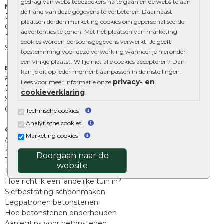
gedrag van websitebezoekers na te gaan en de website aan
Muurelementen
de hand van deze gegevens te verbeteren. Daarnaast
Betonbielzen
plaatsen derden marketing cookies om gepersonaliseerde
Opsluitbanden
advertenties te tonen. Met het plaatsen van marketing
Palissades
cookies worden persoonsgegevens verwerkt. Je geeft
Stapelblokken
toestemming voor deze verwerking wanneer je hieronder
een vinkje plaatst. Wil je niet alle cookies accepteren? Dan
Extra benodigdheden
kan je dit op ieder moment aanpassen in de instellingen.
Afwatering en diversen
privacy- en
Lees voor meer informatie onze
Beplantings en betonelementen
cookieverklaring
.
Split, grind en zand
Oprit tegels
Technische cookies
Analytische cookies
Overig
Marketing cookies
Aanbiedingen
Kunstgras
Doorgaan naar de
Tuintegels outlet
website
Terrastegels leggen
Hoe richt ik een landelijke tuin in?
Sierbestrating schoonmaken
Legpatronen betonstenen
Hoe betonstenen onderhouden
Aanlegtips voor betonstenen