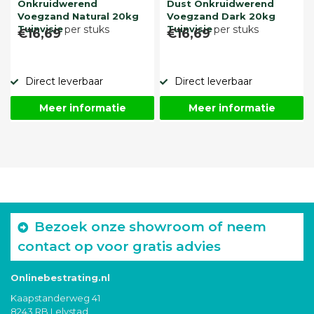
Onkruidwerend
Dust Onkruidwerend
Voegzand Natural 20kg
Voegzand Dark 20kg
Tuinvisie
per stuks
Tuinvisie
per stuks
€16,69
€16,69
Direct leverbaar
Direct leverbaar
Meer informatie
Meer informatie
Bezoek onze showroom of neem
contact op voor gratis advies
Onlinebestrating.nl
Kaapstanderweg 41
8243 RB Lelystad