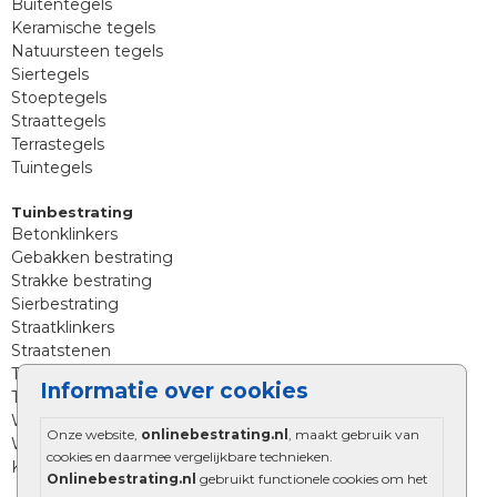
Buitentegels
Keramische tegels
Natuursteen tegels
Siertegels
Stoeptegels
Straattegels
Terrastegels
Tuintegels
Tuinbestrating
Betonklinkers
Gebakken bestrating
Strakke bestrating
Sierbestrating
Straatklinkers
Straatstenen
Trommelstenen
Informatie over cookies
Tuinstenen
Waalformaat
Onze website,
onlinebestrating.nl
, maakt gebruik van
Wildverband bestrating
cookies en daarmee vergelijkbare technieken.
Kingstones
Onlinebestrating.nl
gebruikt functionele cookies om het