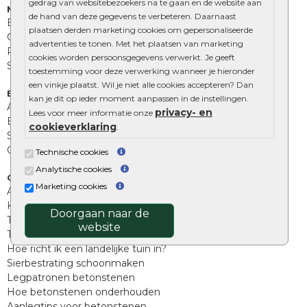
gedrag van websitebezoekers na te gaan en de website aan
Muurelementen
de hand van deze gegevens te verbeteren. Daarnaast
Betonbielzen
plaatsen derden marketing cookies om gepersonaliseerde
Opsluitbanden
advertenties te tonen. Met het plaatsen van marketing
Palissades
cookies worden persoonsgegevens verwerkt. Je geeft
Stapelblokken
toestemming voor deze verwerking wanneer je hieronder
een vinkje plaatst. Wil je niet alle cookies accepteren? Dan
Extra benodigdheden
kan je dit op ieder moment aanpassen in de instellingen.
Afwatering en diversen
privacy- en
Lees voor meer informatie onze
Beplantings en betonelementen
cookieverklaring
.
Split, grind en zand
Oprit tegels
Technische cookies
Analytische cookies
Overig
Marketing cookies
Aanbiedingen
Kunstgras
Doorgaan naar de
Tuintegels outlet
website
Terrastegels leggen
Hoe richt ik een landelijke tuin in?
Sierbestrating schoonmaken
Legpatronen betonstenen
Hoe betonstenen onderhouden
Aanlegtips voor betonstenen