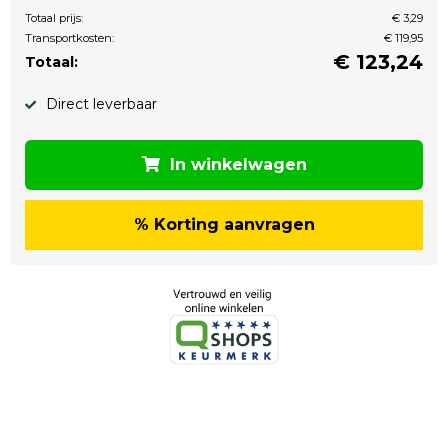
Totaal prijs:
€ 3,29
Transportkosten:
€ 119,95
€
123,24
Totaal:
Direct leverbaar
In winkelwagen
% Korting aanvragen