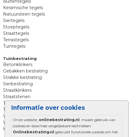
Buitentegels
Keramische tegels
Natuursteen tegels
Siertegels
Stoeptegels
Straattegels
Terrastegels
Tuintegels
Tuinbestrating
Betonklinkers
Gebakken bestrating
Strakke bestrating
Sierbestrating
Straatklinkers
Straatstenen
Trommelstenen
Informatie over cookies
Tuinstenen
Waalformaat
Onze website,
onlinebestrating.nl
, maakt gebruik van
Wildverband bestrating
cookies en daarmee vergelijkbare technieken.
Kingstones
Onlinebestrating.nl
gebruikt functionele cookies om het