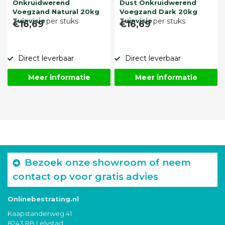
Onkruidwerend
Dust Onkruidwerend
Voegzand Natural 20kg
Voegzand Dark 20kg
Tuinvisie
per stuks
Tuinvisie
per stuks
€16,69
€16,69
Direct leverbaar
Direct leverbaar
Meer informatie
Meer informatie
Bezoek onze showroom of neem
contact op voor gratis advies
Onlinebestrating.nl
Kaapstanderweg 41
8243 RB Lelystad