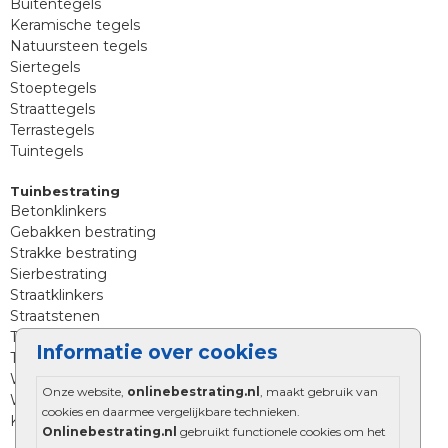
Buitentegels
Keramische tegels
Natuursteen tegels
Siertegels
Stoeptegels
Straattegels
Terrastegels
Tuintegels
Tuinbestrating
Betonklinkers
Gebakken bestrating
Strakke bestrating
Sierbestrating
Straatklinkers
Straatstenen
Trommelstenen
Informatie over cookies
Tuinstenen
Waalformaat
Onze website,
onlinebestrating.nl
, maakt gebruik van
Wildverband bestrating
cookies en daarmee vergelijkbare technieken.
Kingstones
Onlinebestrating.nl
gebruikt functionele cookies om het