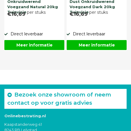
Onkruidwerend
Dust Onkruidwerend
Voegzand Natural 20kg
Voegzand Dark 20kg
Tuinvisie
per stuks
Tuinvisie
per stuks
€16,69
€16,69
Direct leverbaar
Direct leverbaar
Meer informatie
Meer informatie
Bezoek onze showroom of neem
contact op voor gratis advies
Onlinebestrating.nl
Kaapstanderweg 41
8243 RB Lelystad