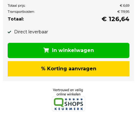
Totaal prijs:
€ 6,69
Transportkosten:
€ 119,95
€
126,64
Totaal:
Direct leverbaar
In winkelwagen
% Korting aanvragen