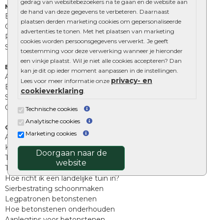
gedrag van websitebezoekers na te gaan en de website aan
Muurelementen
de hand van deze gegevens te verbeteren. Daarnaast
Betonbielzen
plaatsen derden marketing cookies om gepersonaliseerde
Opsluitbanden
advertenties te tonen. Met het plaatsen van marketing
Palissades
cookies worden persoonsgegevens verwerkt. Je geeft
Stapelblokken
toestemming voor deze verwerking wanneer je hieronder
een vinkje plaatst. Wil je niet alle cookies accepteren? Dan
Extra benodigdheden
kan je dit op ieder moment aanpassen in de instellingen.
Afwatering en diversen
privacy- en
Lees voor meer informatie onze
Beplantings en betonelementen
cookieverklaring
.
Split, grind en zand
Oprit tegels
Technische cookies
Analytische cookies
Overig
Marketing cookies
Aanbiedingen
Kunstgras
Doorgaan naar de
Tuintegels outlet
website
Terrastegels leggen
Hoe richt ik een landelijke tuin in?
Sierbestrating schoonmaken
Legpatronen betonstenen
Hoe betonstenen onderhouden
Aanlegtips voor betonstenen