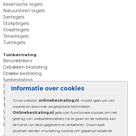
Keramische tegels
Natuursteen tegels
Siertegels
Stoeptegels
Straattegels
Terrastegels
Tuintegels
Tuinbestrating
Betonklinkers
Gebakken bestrating
Strakke bestrating
Sierbestrating
Straatklinkers
Informatie over cookies
Straatstenen
Trommelstenen
Onze website,
onlinebestrating.nl
, maakt gebruik van
Tuinstenen
cookies en daarmee vergelijkbare technieken.
Waalformaat
Onlinebestrating.nl
gebruikt functionele cookies om het
Wildverband bestrating
gedrag van websitebezoekers na te gaan en de website aan
Kingstones
de hand van deze gegevens te verbeteren. Daarnaast
plaatsen derden marketing cookies om gepersonaliseerde