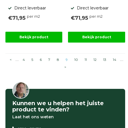
Direct leverbaar
Direct leverbaar
per m2
per m2
€71,95
€71,95
Bekijk product
Bekijk product
<
....
4
5
6
7
8
9
10
11
12
13
14
....
>
Kunnen we u helpen het juiste
product te vinden?
Laat het ons weten