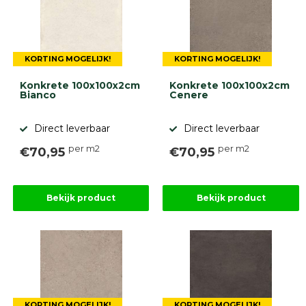
9.1
KORTING MOGELIJK!
KORTING MOGELIJK!
Konkrete 100x100x2cm
Konkrete 100x100x2cm
Bianco
Cenere
gebaseerd
Direct leverbaar
Direct leverbaar
op
946
per m2
per m2
ervaringen
€70,95
€70,95
Bekijk product
Bekijk product
KORTING MOGELIJK!
KORTING MOGELIJK!