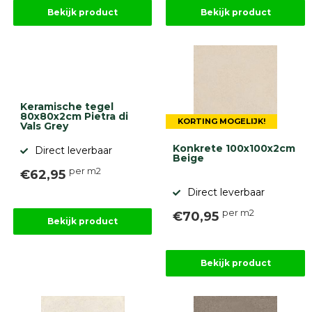
Stapelblokken
Bekijk product
Bekijk product
Grind
en
zand
Tuinaarde
Halfverharding
Afwatering
en
Keramische tegel
80x80x2cm Pietra di
diversen
KORTING MOGELIJK!
Vals Grey
Beplantings
en
Konkrete 100x100x2cm
Direct leverbaar
Beige
betonelementen
per m2
€62,95
Overig
Direct leverbaar
Kunstgras
Aanbiedingen
per m2
€70,95
Bekijk product
Compleet
tuinproject
(informatie)
Bekijk product
Onlinebestrating.nl