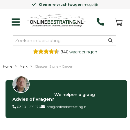
Kleinere vrachtwagen
mogelijk
946
waarderingen
Home
Merk
Claessen Stone + Garden
Categorieën
We helpen u graag
Advies of vragen?
Siertegels
Betontegels
0320 - 219 170
info@onlinebestrating.nl
Keramische
tegels
Natuursteen
tegels