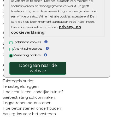
Muurelementen
advertenties te tonen. Met het plaatsen van marketing
Betonbielzen
cookies worden persoonsgegevens verwerkt. Je geeft
Opsluitbanden
toestemming voor deze verwerking wanneer je hieronder
Palissades
een vinkje plaatst. Wil je niet alle cookies accepteren? Dan
kan je dit op ieder moment aanpassen in de instellingen.
Stapelblokken
privacy- en
Lees voor meer informatie onze
cookieverklaring
Extra benodigdheden
.
Afwatering en diversen
Technische cookies
Beplantings en betonelementen
Split, grind en zand
Analytische cookies
Oprit tegels
Marketing cookies
Overig
Doorgaan naar de
Aanbiedingen
website
Kunstgras
Tuintegels outlet
Terrastegels leggen
Hoe richt ik een landelijke tuin in?
Sierbestrating schoonmaken
Legpatronen betonstenen
Hoe betonstenen onderhouden
Aanlegtips voor betonstenen