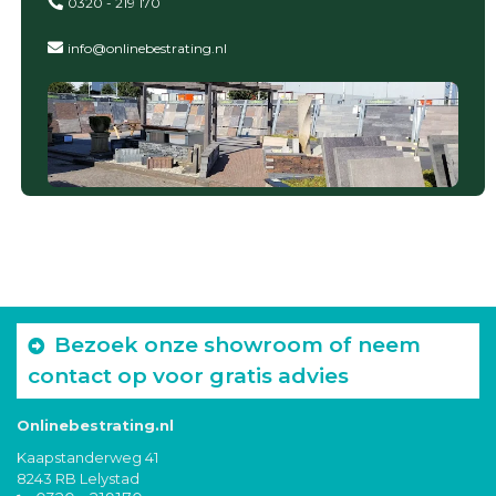
0320 - 219 170
info@onlinebestrating.nl
Bezoek onze showroom of neem
contact op voor gratis advies
Onlinebestrating.nl
Kaapstanderweg 41
8243 RB Lelystad