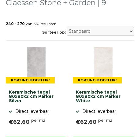
Claessen Stone + Garden | 9
Terrastegels
Tuintegels
Stoeptegels
240 - 270
van 610 resulaten
Buitentegels
Sorteer op:
Balkontegels
Sierbestrating
Betonklinkers
Gebakken
bestrating
Sierbestrating
Strakke
bestrating
KORTING MOGELIJK!
KORTING MOGELIJK!
Trommelstenen
Keramische tegel
Keramische tegel
Wildverband
80x80x2 cm Parker
80x80x2 cm Parker
bestrating
Silver
White
Muurelementen
Straatklinkers
Direct leverbaar
Direct leverbaar
per m2
per m2
€62,60
€62,60
Opsluitbanden
Betonbanden
Palissades