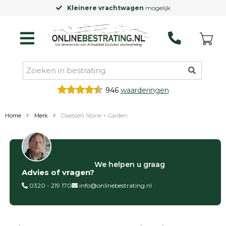
Kleinere vrachtwagen
mogelijk
946
waarderingen
Home
Merk
Claessen Stone + Garden
Categorieën
We helpen u graag
Advies of vragen?
Siertegels
Betontegels
0320 - 219 170
info@onlinebestrating.nl
Keramische
tegels
Natuursteen
tegels