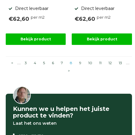
Direct leverbaar
Direct leverbaar
per m2
per m2
€62,60
€62,60
Bekijk product
Bekijk product
<
....
3
4
5
6
7
8
9
10
11
12
13
....
>
Kunnen we u helpen het juiste
product te vinden?
Laat het ons weten