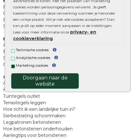
Muurelementen
advertenties te tonen. Met het plaatsen van marketing
Betonbielzen
cookies worden persoonsgegevens verwerkt. Je geeft
Opsluitbanden
toestemming voor deze verwerking wanneer je hieronder
Palissades
een vinkje plaatst. Wil je niet alle cookies accepteren? Dan
kan je dit op ieder moment aanpassen in de instellingen.
Stapelblokken
privacy- en
Lees voor meer informatie onze
cookieverklaring
Extra benodigdheden
.
Afwatering en diversen
Technische cookies
Beplantings en betonelementen
Split, grind en zand
Analytische cookies
Oprit tegels
Marketing cookies
Overig
Doorgaan naar de
Aanbiedingen
website
Kunstgras
Tuintegels outlet
Terrastegels leggen
Hoe richt ik een landelijke tuin in?
Sierbestrating schoonmaken
Legpatronen betonstenen
Hoe betonstenen onderhouden
Aanlegtips voor betonstenen