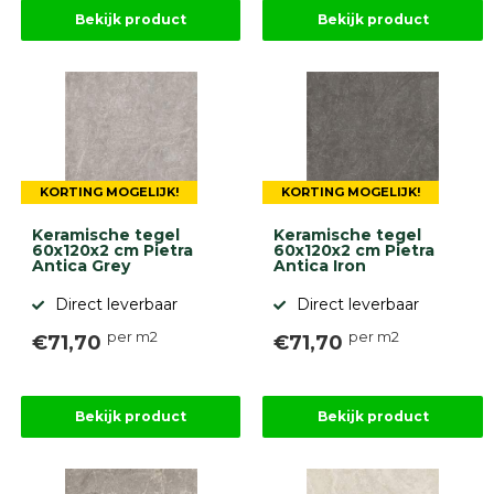
Stapelblokken
Bekijk product
Bekijk product
Grind
en
zand
Tuinaarde
Halfverharding
Afwatering
en
diversen
KORTING MOGELIJK!
KORTING MOGELIJK!
Beplantings
en
Keramische tegel
Keramische tegel
60x120x2 cm Pietra
60x120x2 cm Pietra
betonelementen
Antica Grey
Antica Iron
Overig
Direct leverbaar
Direct leverbaar
Kunstgras
Aanbiedingen
per m2
per m2
€71,70
€71,70
Compleet
tuinproject
(informatie)
Bekijk product
Bekijk product
Onlinebestrating.nl