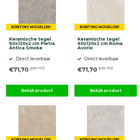
9.1
KORTING MOGELIJK!
KORTING MOGELIJK!
Keramische tegel
Keramische tegel
60x120x2 cm Pietra
60x120x2 cm Roma
Antica Smoke
Avorio
gebaseerd
Direct leverbaar
Direct leverbaar
op
946
per m2
per m2
ervaringen
€71,70
€71,70
Bekijk product
Bekijk product
KORTING MOGELIJK!
KORTING MOGELIJK!