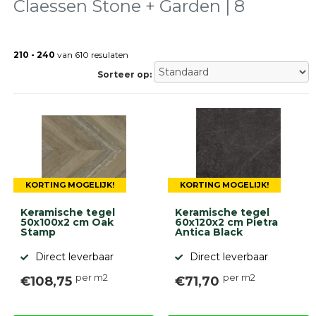
Claessen Stone + Garden | 8
Terrastegels
Tuintegels
Stoeptegels
210 - 240
van 610 resulaten
Buitentegels
Sorteer op:
Balkontegels
Sierbestrating
Betonklinkers
Gebakken
bestrating
Sierbestrating
Strakke
bestrating
KORTING MOGELIJK!
KORTING MOGELIJK!
Trommelstenen
Keramische tegel
Keramische tegel
Wildverband
50x100x2 cm Oak
60x120x2 cm Pietra
bestrating
Stamp
Antica Black
Muurelementen
Straatklinkers
Direct leverbaar
Direct leverbaar
per m2
per m2
€108,75
€71,70
Opsluitbanden
Betonbanden
Palissades