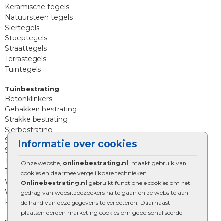
Keramische tegels
Natuursteen tegels
Siertegels
Stoeptegels
Straattegels
Terrastegels
Tuintegels
Tuinbestrating
Betonklinkers
Gebakken bestrating
Strakke bestrating
Sierbestrating
Straatklinkers
Informatie over cookies
Straatstenen
Trommelstenen
Onze website,
onlinebestrating.nl
, maakt gebruik van
Tuinstenen
cookies en daarmee vergelijkbare technieken.
Waalformaat
Onlinebestrating.nl
gebruikt functionele cookies om het
Wildverband bestrating
gedrag van websitebezoekers na te gaan en de website aan
Kingstones
de hand van deze gegevens te verbeteren. Daarnaast
plaatsen derden marketing cookies om gepersonaliseerde