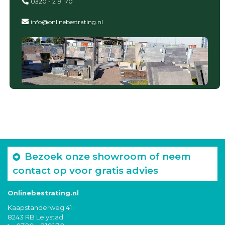
0320 - 219 170
info@onlinebestrating.nl
Bezoek onze showroom of neem
contact op voor gratis advies
Onlinebestrating.nl
Kaapstanderweg 41
8243 RB Lelystad