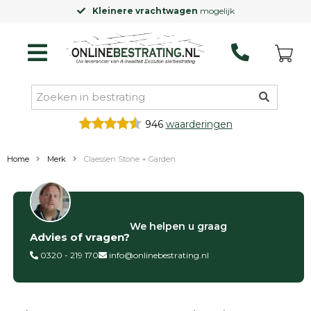
Kleinere vrachtwagen
mogelijk
946
waarderingen
Home
Merk
Claessen Stone + Garden
Categorieën
We helpen u graag
Advies of vragen?
Siertegels
Betontegels
0320 - 219 170
info@onlinebestrating.nl
Keramische
tegels
Natuursteen
tegels