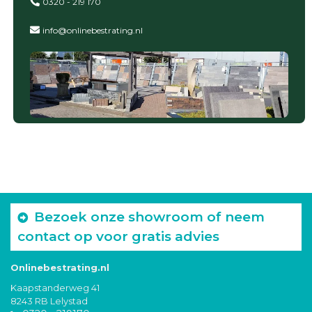
0320 - 219 170
info@onlinebestrating.nl
Bezoek onze showroom of neem
contact op voor gratis advies
Onlinebestrating.nl
Kaapstanderweg 41
8243 RB Lelystad