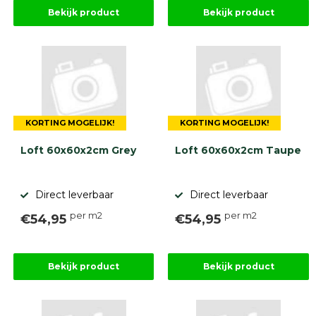
Stapelblokken
Bekijk product
Bekijk product
Grind
en
zand
Tuinaarde
Halfverharding
Afwatering
en
diversen
KORTING MOGELIJK!
KORTING MOGELIJK!
Beplantings
en
Loft 60x60x2cm Grey
Loft 60x60x2cm Taupe
betonelementen
Overig
Direct leverbaar
Direct leverbaar
Kunstgras
Aanbiedingen
per m2
per m2
€54,95
€54,95
Compleet
tuinproject
(informatie)
Bekijk product
Bekijk product
Onlinebestrating.nl