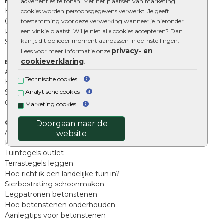
Muurelementen
advertenties te tonen. Met het plaatsen van marketing
Betonbielzen
cookies worden persoonsgegevens verwerkt. Je geeft
Opsluitbanden
toestemming voor deze verwerking wanneer je hieronder
Palissades
een vinkje plaatst. Wil je niet alle cookies accepteren? Dan
kan je dit op ieder moment aanpassen in de instellingen.
Stapelblokken
privacy- en
Lees voor meer informatie onze
cookieverklaring
Extra benodigdheden
.
Afwatering en diversen
Technische cookies
Beplantings en betonelementen
Split, grind en zand
Analytische cookies
Oprit tegels
Marketing cookies
Overig
Doorgaan naar de
Aanbiedingen
website
Kunstgras
Tuintegels outlet
Terrastegels leggen
Hoe richt ik een landelijke tuin in?
Sierbestrating schoonmaken
Legpatronen betonstenen
Hoe betonstenen onderhouden
Aanlegtips voor betonstenen