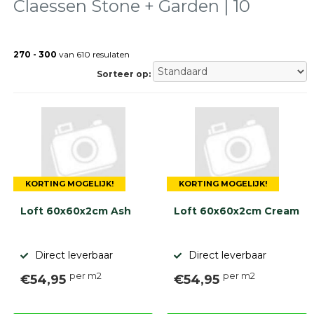
Claessen Stone + Garden | 10
Terrastegels
Tuintegels
Stoeptegels
270 - 300
van 610 resulaten
Buitentegels
Sorteer op:
Balkontegels
Sierbestrating
Betonklinkers
Gebakken
bestrating
Sierbestrating
Strakke
bestrating
KORTING MOGELIJK!
KORTING MOGELIJK!
Trommelstenen
Loft 60x60x2cm Ash
Loft 60x60x2cm Cream
Wildverband
bestrating
Muurelementen
Straatklinkers
Direct leverbaar
Direct leverbaar
per m2
per m2
€54,95
€54,95
Opsluitbanden
Betonbanden
Palissades