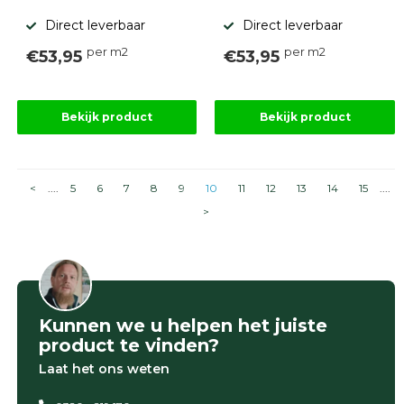
Direct leverbaar
Direct leverbaar
per m2
per m2
€53,95
€53,95
Bekijk product
Bekijk product
<
....
5
6
7
8
9
10
11
12
13
14
15
....
>
Kunnen we u helpen het juiste
product te vinden?
Laat het ons weten