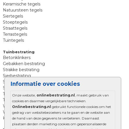
Keramische tegels
Natuursteen tegels
Siertegels
Stoeptegels
Straattegels
Terrastegels
Tuintegels
Tuinbestrating
Betonklinkers
Gebakken bestrating
Strakke bestrating
Sierbestrating
Straatklinkers
Informatie over cookies
Straatstenen
Trommelstenen
Onze website,
onlinebestrating.nl
, maakt gebruik van
Tuinstenen
cookies en daarmee vergelijkbare technieken.
Waalformaat
Onlinebestrating.nl
gebruikt functionele cookies om het
Wildverband bestrating
gedrag van websitebezoekers na te gaan en de website aan
Kingstones
de hand van deze gegevens te verbeteren. Daarnaast
plaatsen derden marketing cookies om gepersonaliseerde