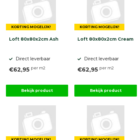
9.1
KORTING MOGELIJK!
KORTING MOGELIJK!
Loft 80x80x2cm Ash
Loft 80x80x2cm Cream
gebaseerd
Direct leverbaar
Direct leverbaar
op
946
per m2
per m2
ervaringen
€62,95
€62,95
Bekijk product
Bekijk product
KORTING MOGELIJK!
KORTING MOGELIJK!