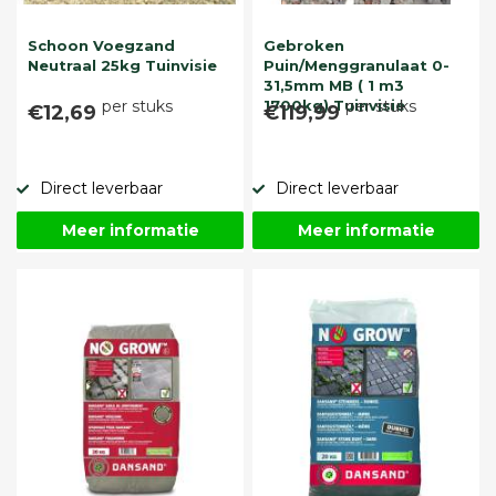
Schoon Voegzand
Gebroken
Neutraal 25kg Tuinvisie
Puin/Menggranulaat 0-
31,5mm MB ( 1 m3
per stuks
1700kg) Tuinvisie
per stuks
€12,69
€119,99
Direct leverbaar
Direct leverbaar
Meer informatie
Meer informatie