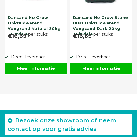
Dansand No Grow
Dansand No Grow Stone
Onkruidwerend
Dust Onkruidwerend
Voegzand Natural 20kg
Voegzand Dark 20kg
Tuinvisie
per stuks
Tuinvisie
per stuks
€16,69
€16,69
Direct leverbaar
Direct leverbaar
Meer informatie
Meer informatie
Bezoek onze showroom of neem
contact op voor gratis advies