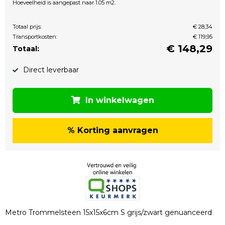
Hoeveelheid is aangepast naar 1.05 m2.
Totaal prijs:
€ 28,34
Transportkosten:
€ 119,95
€
148,29
Totaal:
Direct leverbaar
In winkelwagen
% Korting aanvragen
Metro Trommelsteen 15x15x6cm S grijs/zwart genuanceerd