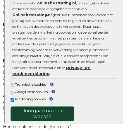
Waalformaat
Onze website,
onlinebestrating.nl
, maakt gebruik van
Wildverband bestrating
cookies en daarmee vergelijkbare technieken.
Kingstones
Onlinebestrating.nl
gebruikt functionele cookies om het
gedrag van websitebezoekers na te gaan en de website aan
Muurelementen
de hand van deze gegevens te verbeteren. Daarnaast
Betonbielzen
plaatsen derden marketing cookies om gepersonaliseerde
Opsluitbanden
advertenties te tonen. Met het plaatsen van marketing
Palissades
cookies worden persoonsgegevens verwerkt. Je geeft
Stapelblokken
toestemming voor deze verwerking wanneer je hieronder
een vinkje plaatst. Wil je niet alle cookies accepteren? Dan
Extra benodigdheden
kan je dit op ieder moment aanpassen in de instellingen.
Afwatering en diversen
privacy- en
Lees voor meer informatie onze
Beplantings en betonelementen
cookieverklaring
.
Split, grind en zand
Oprit tegels
Technische cookies
Analytische cookies
Overig
Marketing cookies
Aanbiedingen
Kunstgras
Doorgaan naar de
Tuintegels outlet
website
Terrastegels leggen
Hoe richt ik een landelijke tuin in?