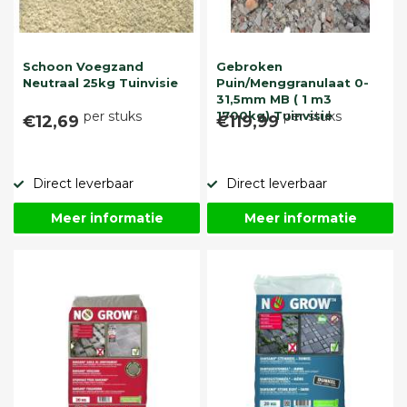
Schoon Voegzand
Gebroken
Neutraal 25kg Tuinvisie
Puin/Menggranulaat 0-
31,5mm MB ( 1 m3
per stuks
1700kg) Tuinvisie
per stuks
€12,69
€119,99
Direct leverbaar
Direct leverbaar
Meer informatie
Meer informatie