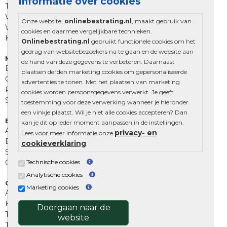
Informatie over cookies
Tuinstenen
Waalformaat
Onze website,
onlinebestrating.nl
, maakt gebruik van
Wildverband bestrating
cookies en daarmee vergelijkbare technieken.
Kingstones
Onlinebestrating.nl
gebruikt functionele cookies om het
gedrag van websitebezoekers na te gaan en de website aan
Muurelementen
de hand van deze gegevens te verbeteren. Daarnaast
Betonbielzen
plaatsen derden marketing cookies om gepersonaliseerde
Opsluitbanden
advertenties te tonen. Met het plaatsen van marketing
Palissades
cookies worden persoonsgegevens verwerkt. Je geeft
Stapelblokken
toestemming voor deze verwerking wanneer je hieronder
een vinkje plaatst. Wil je niet alle cookies accepteren? Dan
Extra benodigdheden
kan je dit op ieder moment aanpassen in de instellingen.
Afwatering en diversen
privacy- en
Lees voor meer informatie onze
Beplantings en betonelementen
cookieverklaring
.
Split, grind en zand
Technische cookies
Oprit tegels
Analytische cookies
Overig
Marketing cookies
Aanbiedingen
Kunstgras
Doorgaan naar de
Tuintegels outlet
website
Terrastegels leggen