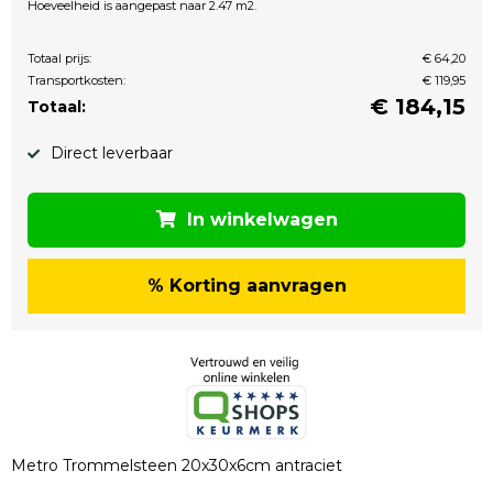
Hoeveelheid is aangepast naar 2.47 m2.
Totaal prijs:
€ 64,20
Transportkosten:
€ 119,95
€
184,15
Totaal:
Direct leverbaar
In winkelwagen
% Korting aanvragen
Metro Trommelsteen 20x30x6cm antraciet