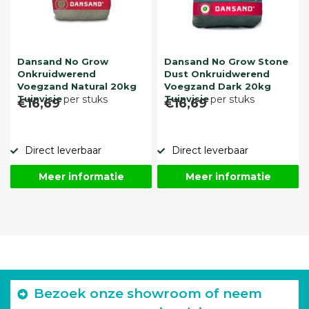
Dansand No Grow
Dansand No Grow Stone
Onkruidwerend
Dust Onkruidwerend
Voegzand Natural 20kg
Voegzand Dark 20kg
Tuinvisie
per stuks
Tuinvisie
per stuks
€16,69
€16,69
Direct leverbaar
Direct leverbaar
Meer informatie
Meer informatie
Bezoek onze showroom of neem