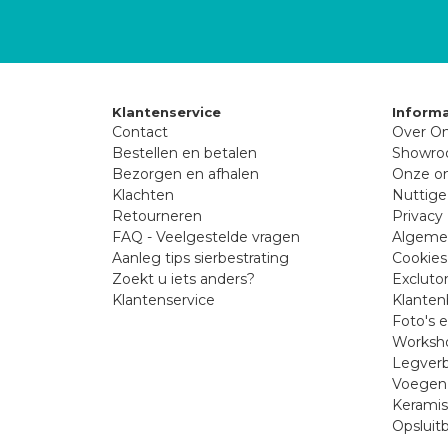
Klantenservice
Informa
Contact
Over On
Bestellen en betalen
Showr
Bezorgen en afhalen
Onze on
Klachten
Nuttige
Retourneren
Privacy 
FAQ - Veelgestelde vragen
Algeme
Aanleg tips sierbestrating
Cookies
Zoekt u iets anders?
Excluto
Klantenservice
Klanten
Foto's 
Worksho
Legverb
Voegen 
Kerami
Opsluit