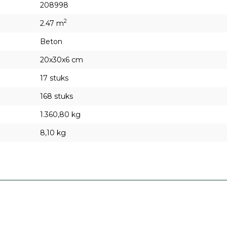
208998
2
2.47 m
Beton
20x30x6 cm
17 stuks
168 stuks
1.360,80 kg
8,10 kg