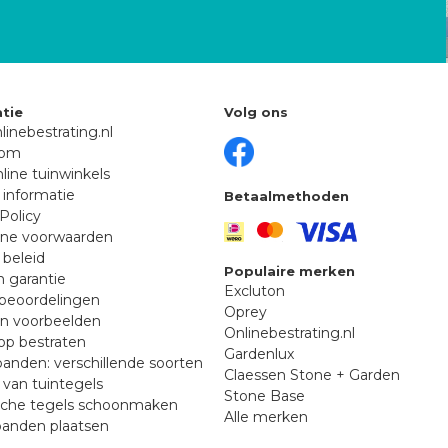
tie
Volg ons
linebestrating.nl
oom
line tuinwinkels
 informatie
Betaalmethoden
Policy
ne voorwaarden
 beleid
Populaire merken
n garantie
Excluton
beoordelingen
Oprey
en voorbeelden
Onlinebestrating.nl
p bestraten
Gardenlux
anden: verschillende soorten
Claessen Stone + Garden
van tuintegels
Stone Base
sche tegels schoonmaken
Alle merken
banden plaatsen