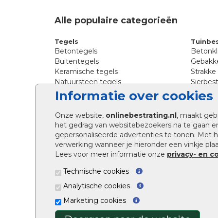
Alle populaire categorieën
Tegels
Tuinbes
Betontegels
Betonkl
Buitentegels
Gebakke
Keramische tegels
Strakke
Natuursteen tegels
Sierbest
Siertegels
Straatkl
Informatie over cookies
Stoeptegels
Straats
Straattegels
Tromme
Onze website,
onlinebestrating.nl
, maakt geb
Terrastegels
Tuinste
het gedrag van websitebezoekers na te gaan e
Tuintegels
Waalfo
gepersonaliseerde advertenties te tonen. Met
Wildver
verwerking wanneer je hieronder een vinkje plaat
Kingsto
Lees voor meer informatie onze
privacy- en c
Technische cookies
Analytische cookies
Marketing cookies