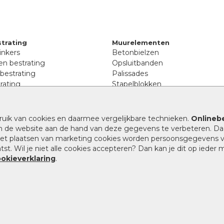
trating
Muurelementen
inkers
Betonbielzen
n bestrating
Opsluitbanden
 bestrating
Palissades
rating
Stapelblokken
inkers
Extra benodigdheden
tenen
Afwatering en diversen
lstenen
ruik van cookies en daarmee vergelijkbare technieken.
Onlinebe
Beplantings en betonelemente
nen
n de website aan de hand van deze gegevens te verbeteren. Da
Split, grind en zand
rmaat
 het plaatsen van marketing cookies worden persoonsgegevens 
Oprit tegels
band bestrating
st. Wil je niet alle cookies accepteren? Dan kan je dit op ieder
nes
ookieverklaring
.