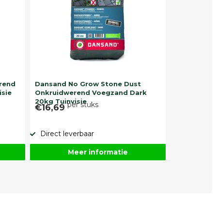
rend
Dansand No Grow Stone Dust
isie
Onkruidwerend Voegzand Dark
20kg Tuinvisie
per stuks
€16,69
Direct leverbaar
Meer informatie