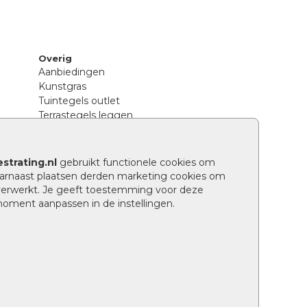
Overig
Aanbiedingen
Kunstgras
Tuintegels outlet
Terrastegels leggen
Hoe richt ik een landelijke tuin in?
Sierbestrating schoonmaken
Legpatronen betonstenen
strating.nl
gebruikt functionele cookies om
n
Hoe betonstenen onderhouden
arnaast plaatsen derden marketing cookies om
Aanlegtips voor betonstenen
verwerkt. Je geeft toestemming voor deze
Verschil betontegels en keramische
 moment aanpassen in de instellingen.
tegels
Tuin renoveren
Wat is een facetrand?
Grindpad aanleggen