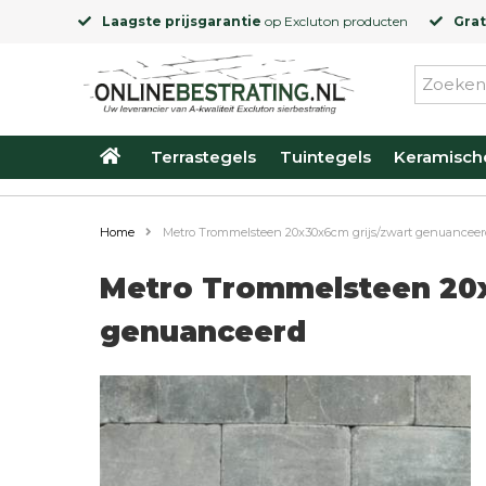
Laagste prijsgarantie
op
Excluton
producten
Grat
Terrastegels
Tuintegels
Keramisch
Home
Metro Trommelsteen 20x30x6cm grijs/zwart genuancee
Metro Trommelsteen 20x
genuanceerd