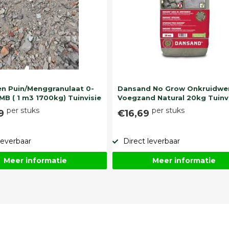
n Puin/Menggranulaat 0-
Dansand No Grow Onkruidwe
MB ( 1 m3 1700kg) Tuinvisie
Voegzand Natural 20kg Tuinv
per stuks
per stuks
99
€16,69
leverbaar
Direct leverbaar
Meer informatie
Meer informatie