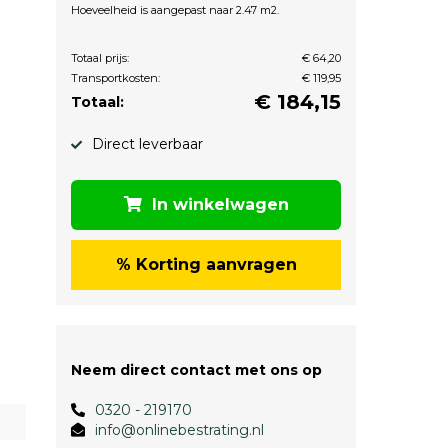
Hoeveelheid is aangepast naar 2.47 m2.
Totaal prijs:
€ 64,20
Transportkosten:
€ 119,95
€
184,15
Totaal:
Direct leverbaar
In winkelwagen
% Korting aanvragen
Neem direct contact met ons op
0320 - 219170
info@onlinebestrating.nl