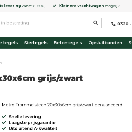
is levering
vanaf €1.500,-
Kleinere vrachtwagen
mogelijk
0320 -
e tegels
Siertegels
Betontegels
Opsluitbanden
S
rd
30x6cm grijs/zwart
Metro Trommelsteen 20x30x6cm grijs/zwart genuanceerd
Snelle levering
Laagste prijsgarantie
Uitsluitend A-kwaliteit