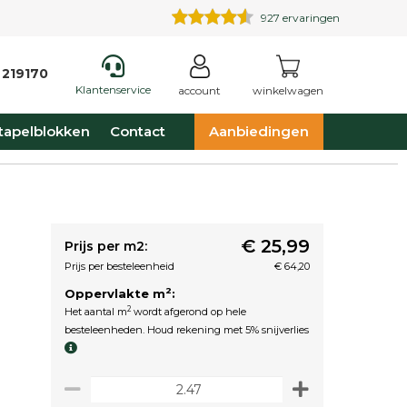
927
ervaringen
 219170
Klantenservice
account
winkelwagen
tapelblokken
Contact
Aanbiedingen
€ 25,99
Prijs per m2:
Prijs per besteleenheid
€ 64,20
2
Oppervlakte m
:
2
Het aantal m
wordt afgerond op hele
besteleenheden. Houd rekening met 5% snijverlies