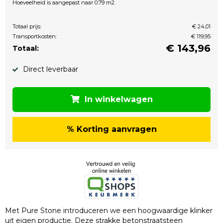
Hoeveelheid is aangepast naar 0.79 m2.
Totaal prijs:
€ 24,01
Transportkosten:
€ 119,95
€
143,96
Totaal:
Direct leverbaar
In winkelwagen
% Korting aanvragen
Met Pure Stone introduceren we een hoogwaardige klinker
uit eigen productie. Deze strakke betonstraatsteen