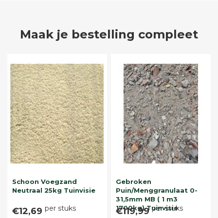
Maak je bestelling compleet
Schoon Voegzand
Gebroken
Neutraal 25kg Tuinvisie
Puin/Menggranulaat 0-
31,5mm MB ( 1 m3
per stuks
1700kg) Tuinvisie
per stuks
€12,69
€119,99