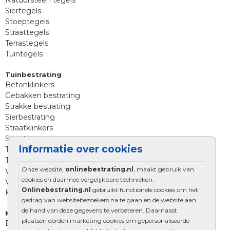
Natuursteen tegels
Siertegels
Stoeptegels
Straattegels
Terrastegels
Tuintegels
Tuinbestrating
Betonklinkers
Gebakken bestrating
Strakke bestrating
Sierbestrating
Straatklinkers
Straatstenen
Informatie over cookies
Trommelstenen
Tuinstenen
Onze website,
onlinebestrating.nl
, maakt gebruik van
Waalformaat
cookies en daarmee vergelijkbare technieken.
Wildverband bestrating
Onlinebestrating.nl
gebruikt functionele cookies om het
Kingstones
gedrag van websitebezoekers na te gaan en de website aan
de hand van deze gegevens te verbeteren. Daarnaast
Muurelementen
plaatsen derden marketing cookies om gepersonaliseerde
Betonbielzen