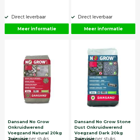
Direct leverbaar
Direct leverbaar
Meer informatie
Meer informatie
Dansand No Grow
Dansand No Grow Stone
Onkruidwerend
Dust Onkruidwerend
Voegzand Natural 20kg
Voegzand Dark 20kg
Tuinvisie
per stuks
Tuinvisie
per stuks