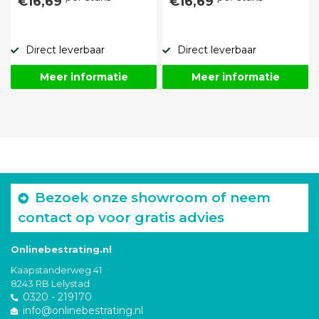
€16,69
€16,69
Direct leverbaar
Direct leverbaar
Meer informatie
Meer informatie
Bezoek onze showroom of neem
contact op voor gratis advies
Onlinebestrating.nl
Kaapstanderweg 41
8243 RB Lelystad
0320 - 219170
info@onlinebestrating.nl