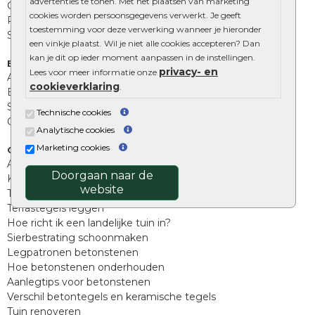
advertenties te tonen. Met het plaatsen van marketing
Opsluitbanden
cookies worden persoonsgegevens verwerkt. Je geeft
Palissades
toestemming voor deze verwerking wanneer je hieronder
Stapelblokken
een vinkje plaatst. Wil je niet alle cookies accepteren? Dan
kan je dit op ieder moment aanpassen in de instellingen.
Extra benodigdheden
privacy- en
Lees voor meer informatie onze
Afwatering en diversen
cookieverklaring
.
Beplantings en betonelementen
Split, grind en zand
Technische cookies
Oprit tegels
Analytische cookies
Marketing cookies
Overig
Aanbiedingen
Doorgaan naar de
Kunstgras
website
Tuintegels outlet
Terrastegels leggen
Hoe richt ik een landelijke tuin in?
Sierbestrating schoonmaken
Legpatronen betonstenen
Hoe betonstenen onderhouden
Aanlegtips voor betonstenen
Verschil betontegels en keramische tegels
Tuin renoveren