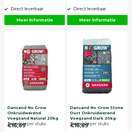
Direct leverbaar
Direct leverbaar
Meer informatie
Meer informatie
Dansand No Grow
Dansand No Grow Stone
Onkruidwerend
Dust Onkruidwerend
Voegzand Natural 20kg
Voegzand Dark 20kg
Tuinvisie
per stuks
Tuinvisie
per stuks
€16,69
€16,69