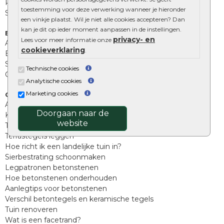
Palissades
toestemming voor deze verwerking wanneer je hieronder
Stapelblokken
een vinkje plaatst. Wil je niet alle cookies accepteren? Dan
kan je dit op ieder moment aanpassen in de instellingen.
Extra benodigdheden
privacy- en
Lees voor meer informatie onze
Afwatering en diversen
cookieverklaring
.
Beplantings en betonelementen
Split, grind en zand
Technische cookies
Oprit tegels
Analytische cookies
Marketing cookies
Overig
Aanbiedingen
Doorgaan naar de
Kunstgras
website
Tuintegels outlet
Terrastegels leggen
Hoe richt ik een landelijke tuin in?
Sierbestrating schoonmaken
Legpatronen betonstenen
Hoe betonstenen onderhouden
Aanlegtips voor betonstenen
Verschil betontegels en keramische tegels
Tuin renoveren
Wat is een facetrand?