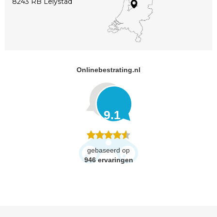
8243 RB Lelystad
Onlinebestrating.nl
9.1
gebaseerd op
946
ervaringen