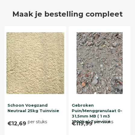
Maak je bestelling compleet
Schoon Voegzand
Gebroken
Neutraal 25kg Tuinvisie
Puin/Menggranulaat 0-
31,5mm MB ( 1 m3
per stuks
1700kg) Tuinvisie
per stuks
€12,69
€119,99