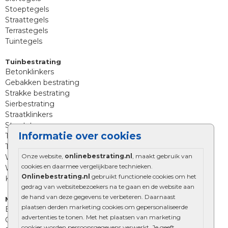
Stoeptegels
Straattegels
Terrastegels
Tuintegels
Tuinbestrating
Betonklinkers
Gebakken bestrating
Strakke bestrating
Sierbestrating
Straatklinkers
Straatstenen
Informatie over cookies
Trommelstenen
Tuinstenen
Onze website,
onlinebestrating.nl
, maakt gebruik van
Waalformaat
cookies en daarmee vergelijkbare technieken.
Wildverband bestrating
Onlinebestrating.nl
gebruikt functionele cookies om het
Kingstones
gedrag van websitebezoekers na te gaan en de website aan
de hand van deze gegevens te verbeteren. Daarnaast
Muurelementen
plaatsen derden marketing cookies om gepersonaliseerde
Betonbielzen
advertenties te tonen. Met het plaatsen van marketing
Opsluitbanden
cookies worden persoonsgegevens verwerkt. Je geeft