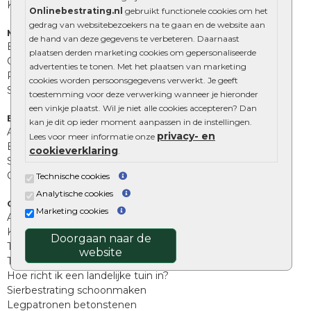
Kingstones
Onlinebestrating.nl
gebruikt functionele cookies om het
gedrag van websitebezoekers na te gaan en de website aan
Muurelementen
de hand van deze gegevens te verbeteren. Daarnaast
Betonbielzen
plaatsen derden marketing cookies om gepersonaliseerde
Opsluitbanden
advertenties te tonen. Met het plaatsen van marketing
Palissades
cookies worden persoonsgegevens verwerkt. Je geeft
Stapelblokken
toestemming voor deze verwerking wanneer je hieronder
een vinkje plaatst. Wil je niet alle cookies accepteren? Dan
Extra benodigdheden
kan je dit op ieder moment aanpassen in de instellingen.
Afwatering en diversen
privacy- en
Lees voor meer informatie onze
Beplantings en betonelementen
cookieverklaring
.
Split, grind en zand
Oprit tegels
Technische cookies
Analytische cookies
Overig
Marketing cookies
Aanbiedingen
Kunstgras
Doorgaan naar de
Tuintegels outlet
website
Terrastegels leggen
Hoe richt ik een landelijke tuin in?
Sierbestrating schoonmaken
Legpatronen betonstenen