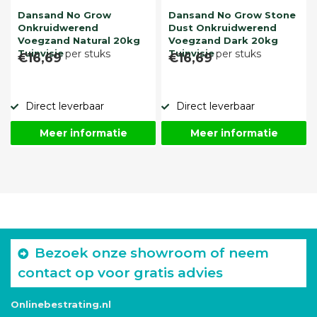
Dansand No Grow
Dansand No Grow Stone
Onkruidwerend
Dust Onkruidwerend
Voegzand Natural 20kg
Voegzand Dark 20kg
Tuinvisie
per stuks
Tuinvisie
per stuks
€16,69
€16,69
Direct leverbaar
Direct leverbaar
Meer informatie
Meer informatie
Bezoek onze showroom of neem
contact op voor gratis advies
Onlinebestrating.nl