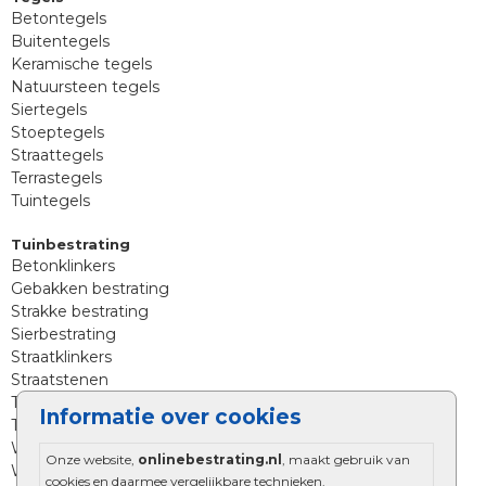
Betontegels
Buitentegels
Keramische tegels
Natuursteen tegels
Siertegels
Stoeptegels
Straattegels
Terrastegels
Tuintegels
Tuinbestrating
Betonklinkers
Gebakken bestrating
Strakke bestrating
Sierbestrating
Straatklinkers
Straatstenen
Trommelstenen
Informatie over cookies
Tuinstenen
Waalformaat
Onze website,
onlinebestrating.nl
, maakt gebruik van
Wildverband bestrating
cookies en daarmee vergelijkbare technieken.