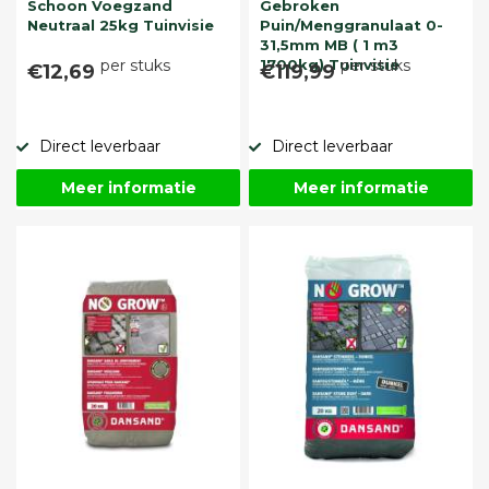
Schoon Voegzand
Gebroken
Neutraal 25kg Tuinvisie
Puin/Menggranulaat 0-
31,5mm MB ( 1 m3
per stuks
1700kg) Tuinvisie
per stuks
€12,69
€119,99
Direct leverbaar
Direct leverbaar
Meer informatie
Meer informatie