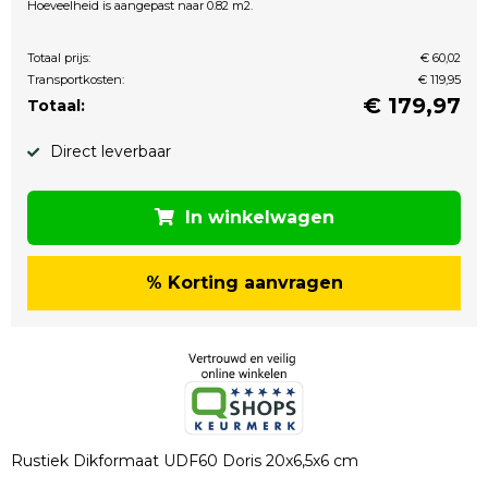
Hoeveelheid is aangepast naar 0.82 m2.
Totaal prijs:
€ 60,02
Transportkosten:
€ 119,95
€
179,97
Totaal:
Direct leverbaar
In winkelwagen
% Korting aanvragen
Rustiek Dikformaat UDF60 Doris 20x6,5x6 cm