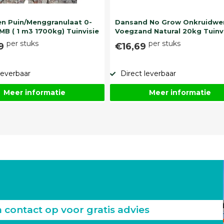
n Puin/Menggranulaat 0-
Dansand No Grow Onkruidwe
MB ( 1 m3 1700kg) Tuinvisie
Voegzand Natural 20kg Tuinv
per stuks
per stuks
99
€16,69
leverbaar
Direct leverbaar
Meer informatie
Meer informatie
ontact op voor gratis advies