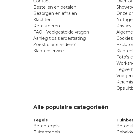
Contact
Over On
Bestellen en betalen
Showr
Bezorgen en afhalen
Onze on
Klachten
Nuttige
Retourneren
Privacy 
FAQ - Veelgestelde vragen
Algeme
Aanleg tips sierbestrating
Cookies
Zoekt u iets anders?
Excluto
Klantenservice
Klanten
Foto's 
Worksho
Legverb
Voegen 
Kerami
Opsluit
Alle populaire categorieën
Tegels
Tuinbes
Betontegels
Betonkl
Buitentegels
Gebakke