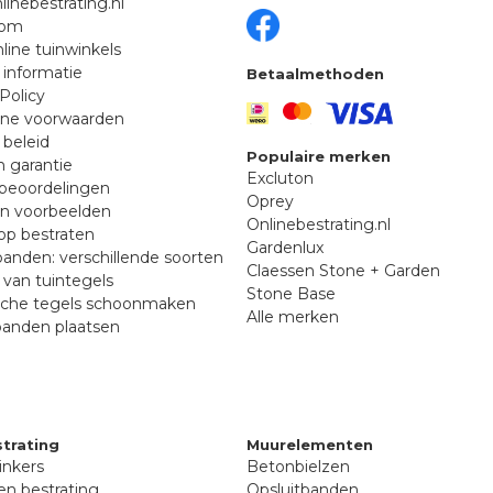
linebestrating.nl
oom
line tuinwinkels
 informatie
Betaalmethoden
Policy
ne voorwaarden
 beleid
Populaire merken
n garantie
Excluton
beoordelingen
Oprey
en voorbeelden
Onlinebestrating.nl
p bestraten
Gardenlux
anden: verschillende soorten
Claessen Stone + Garden
van tuintegels
Stone Base
sche tegels schoonmaken
Alle merken
banden plaatsen
trating
Muurelementen
inkers
Betonbielzen
n bestrating
Opsluitbanden