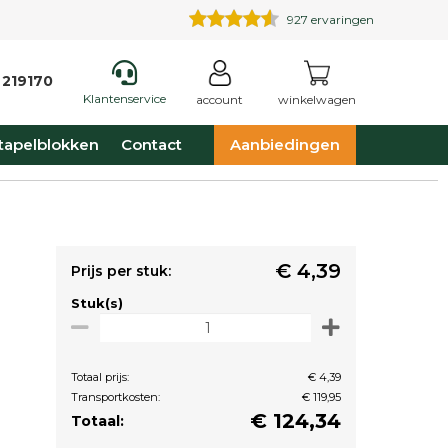
927
ervaringen
 219170
Klantenservice
account
winkelwagen
tapelblokken
Contact
Aanbiedingen
€ 4,39
Prijs per stuk:
Stuk(s)
Totaal prijs:
€ 4,39
Transportkosten:
€ 119,95
€
124,34
Totaal: