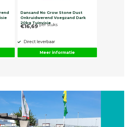
rend
Dansand No Grow Stone Dust
isie
Onkruidwerend Voegzand Dark
20kg Tuinvisie
per stuks
€16,69
Direct leverbaar
Meer informatie