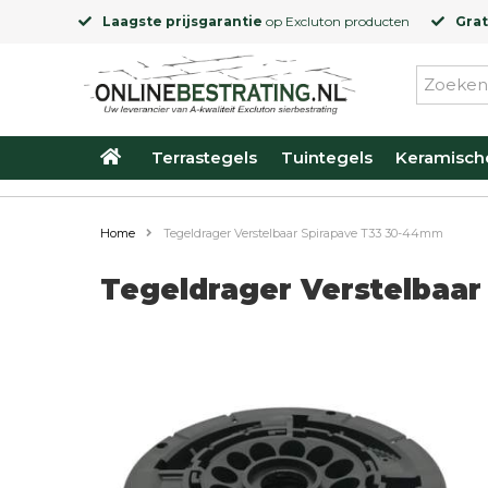
Laagste prijsgarantie
op
Excluton
producten
Grat
Terrastegels
Tuintegels
Keramisch
Home
Tegeldrager Verstelbaar Spirapave T33 30-44mm
Tegeldrager Verstelbaa