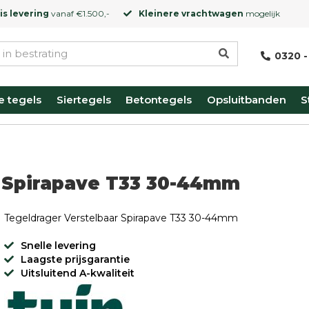
is levering
vanaf €1.500,-
Kleinere vrachtwagen
mogelijk
0320 -
e tegels
Siertegels
Betontegels
Opsluitbanden
S
r Spirapave T33 30-44mm
Tegeldrager Verstelbaar Spirapave T33 30-44mm
Snelle levering
Laagste prijsgarantie
Uitsluitend A-kwaliteit