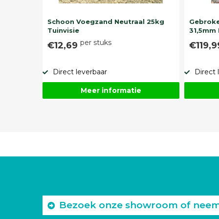
Schoon Voegzand Neutraal 25kg
Gebroke
Tuinvisie
31,5mm 
per stuks
€12,69
€119,
Direct leverbaar
Direct 
Meer informatie
Bezoek onze showroom of neem c