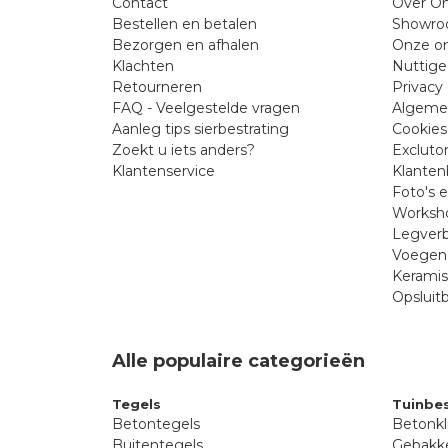
Contact
Over On
Bestellen en betalen
Showr
Bezorgen en afhalen
Onze on
Klachten
Nuttige
Retourneren
Privacy 
FAQ - Veelgestelde vragen
Algeme
Aanleg tips sierbestrating
Cookies
Zoekt u iets anders?
Excluto
Klantenservice
Klanten
Foto's 
Worksho
Legverb
Voegen 
Kerami
Opsluit
Alle populaire categorieën
Tegels
Tuinbes
Betontegels
Betonkl
Buitentegels
Gebakke