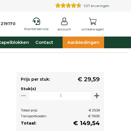
927
ervaringen
 219170
Klantenservice
account
winkelwagen
tapelblokken
Contact
Aanbiedingen
€ 29,59
Prijs per stuk:
Stuk(s)
Totaal prijs:
€ 29,59
Transportkosten:
€ 119,95
€
149,54
Totaal: