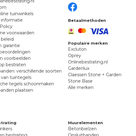
linebestrating.nl
oom
line tuinwinkels
 informatie
Betaalmethoden
Policy
ne voorwaarden
 beleid
Populaire merken
n garantie
Excluton
beoordelingen
Oprey
en voorbeelden
Onlinebestrating.nl
p bestraten
Gardenlux
anden: verschillende soorten
Claessen Stone + Garden
van tuintegels
Stone Base
sche tegels schoonmaken
Alle merken
banden plaatsen
trating
Muurelementen
inkers
Betonbielzen
n bestrating
Opsluitbanden