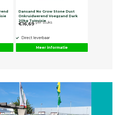
rend
Dansand No Grow Stone Dust
isie
Onkruidwerend Voegzand Dark
20kg Tuinvisie
per stuks
€16,69
Direct leverbaar
Meer informatie