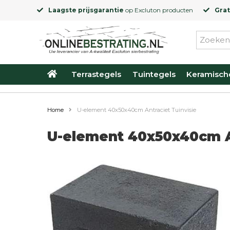
Laagste prijsgarantie
op
Excluton
producten
Grat
Terrastegels
Tuintegels
Keramisch
Home
U-element 40x50x40cm Antraciet Tuinvisie
U-element 40x50x40cm A