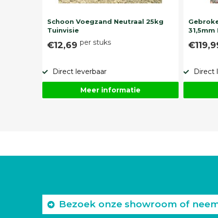
Schoon Voegzand Neutraal 25kg
Gebroke
Tuinvisie
31,5mm 
per stuks
€12,69
€119,
Direct leverbaar
Direct 
Meer informatie
Bezoek onze showroom of neem c