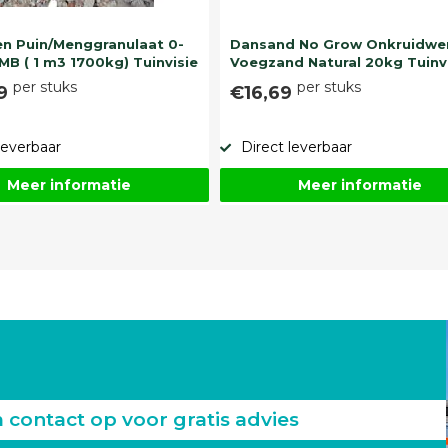
n Puin/Menggranulaat 0-
Dansand No Grow Onkruidwe
MB ( 1 m3 1700kg) Tuinvisie
Voegzand Natural 20kg Tuinv
per stuks
per stuks
99
€16,69
leverbaar
Direct leverbaar
Meer informatie
Meer informatie
ontact op voor gratis advies