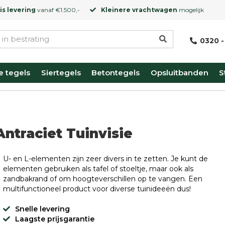
is levering
vanaf €1.500,-
Kleinere vrachtwagen
mogelijk
0320 -
e tegels
Siertegels
Betontegels
Opsluitbanden
S
ntraciet Tuinvisie
U- en L-elementen zijn zeer divers in te zetten. Je kunt de
elementen gebruiken als tafel of stoeltje, maar ook als
zandbakrand of om hoogteverschillen op te vangen. Een
multifunctioneel product voor diverse tuinideeën dus!
Snelle levering
Laagste prijsgarantie