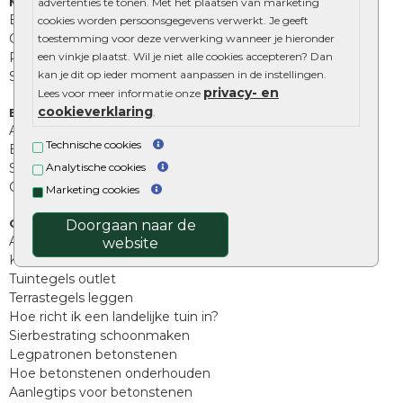
Muurelementen
advertenties te tonen. Met het plaatsen van marketing
Betonbielzen
cookies worden persoonsgegevens verwerkt. Je geeft
Opsluitbanden
toestemming voor deze verwerking wanneer je hieronder
Palissades
een vinkje plaatst. Wil je niet alle cookies accepteren? Dan
kan je dit op ieder moment aanpassen in de instellingen.
Stapelblokken
privacy- en
Lees voor meer informatie onze
cookieverklaring
Extra benodigdheden
.
Afwatering en diversen
Technische cookies
Beplantings en betonelementen
Split, grind en zand
Analytische cookies
Oprit tegels
Marketing cookies
Overig
Doorgaan naar de
Aanbiedingen
website
Kunstgras
Tuintegels outlet
Terrastegels leggen
Hoe richt ik een landelijke tuin in?
Sierbestrating schoonmaken
Legpatronen betonstenen
Hoe betonstenen onderhouden
Aanlegtips voor betonstenen