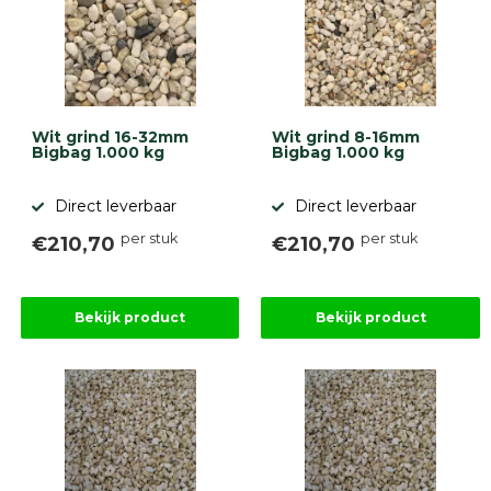
9.1
Wit grind 16-32mm
Wit grind 8-16mm
Bigbag 1.000 kg
Bigbag 1.000 kg
gebaseerd
Direct leverbaar
Direct leverbaar
op
946
per stuk
per stuk
ervaringen
€210,70
€210,70
Bekijk product
Bekijk product