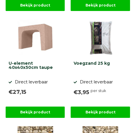
Stapelblokken
Bekijk product
Bekijk product
Grind
en
zand
Tuinaarde
Halfverharding
Afwatering
en
diversen
Beplantings
en
U-element
Voegzand 25 kg
40x40x50cm taupe
betonelementen
Overig
Direct leverbaar
Direct leverbaar
Kunstgras
Aanbiedingen
per stuk
€27,15
€3,95
Compleet
tuinproject
(informatie)
Bekijk product
Bekijk product
Onlinebestrating.nl