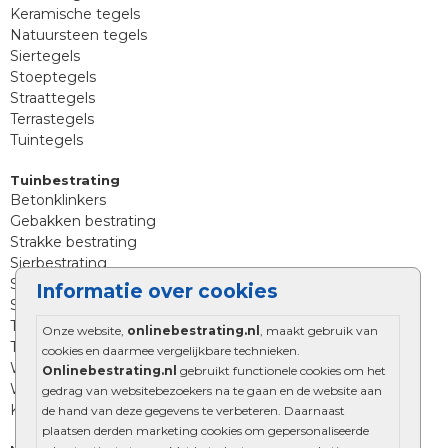
Keramische tegels
Natuursteen tegels
Siertegels
Stoeptegels
Straattegels
Terrastegels
Tuintegels
Tuinbestrating
Betonklinkers
Gebakken bestrating
Strakke bestrating
Sierbestrating
Straatklinkers
Informatie over cookies
Straatstenen
Trommelstenen
Onze website,
onlinebestrating.nl
, maakt gebruik van
Tuinstenen
cookies en daarmee vergelijkbare technieken.
Waalformaat
Onlinebestrating.nl
gebruikt functionele cookies om het
Wildverband bestrating
gedrag van websitebezoekers na te gaan en de website aan
Kingstones
de hand van deze gegevens te verbeteren. Daarnaast
plaatsen derden marketing cookies om gepersonaliseerde