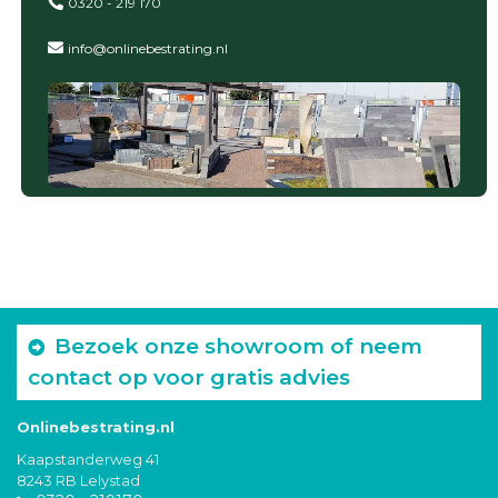
0320 - 219 170
info@onlinebestrating.nl
Bezoek onze showroom of neem
contact op voor gratis advies
Onlinebestrating.nl
Kaapstanderweg 41
8243 RB Lelystad