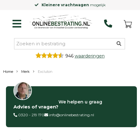
Kleinere vrachtwagen
mogelijk
946
waarderingen
Home
Merk
Excluton
Categorieën
We helpen u graag
Advies of vragen?
Siertegels
Betontegels
0320 - 219 170
info@onlinebestrating.nl
Keramische
tegels
Natuursteen
tegels