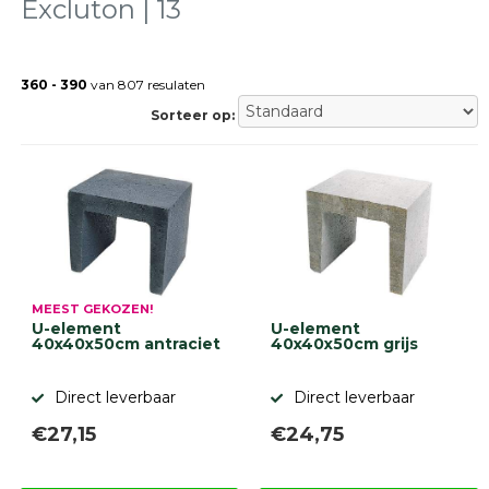
Excluton | 13
Terrastegels
Tuintegels
Stoeptegels
360 - 390
van 807 resulaten
Buitentegels
Sorteer op:
Balkontegels
Sierbestrating
Betonklinkers
Gebakken
bestrating
Sierbestrating
Strakke
bestrating
Trommelstenen
MEEST GEKOZEN!
U-element
U-element
Wildverband
40x40x50cm antraciet
40x40x50cm grijs
bestrating
Muurelementen
Straatklinkers
Direct leverbaar
Direct leverbaar
€27,15
€24,75
Opsluitbanden
Betonbanden
Palissades