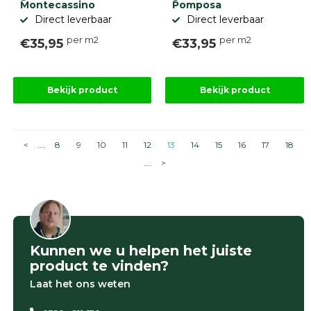
Montecassino
Pomposa
Direct leverbaar
Direct leverbaar
per m2
per m2
€35,95
€33,95
Bekijk product
Bekijk product
<
....
8
9
10
11
12
13
14
15
16
17
18
....
>
Kunnen we u helpen het juiste
product te vinden?
Laat het ons weten