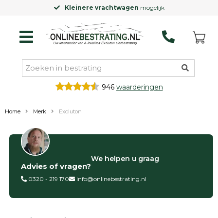
Kleinere vrachtwagen
mogelijk
946
waarderingen
Home
Merk
Excluton
Categorieën
We helpen u graag
Advies of vragen?
Siertegels
Betontegels
0320 - 219 170
info@onlinebestrating.nl
Keramische
tegels
Natuursteen
tegels