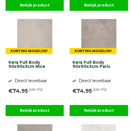
Stapelblokken
Bekijk product
Bekijk product
Grind
en
zand
Tuinaarde
Halfverharding
Afwatering
en
diversen
KORTING MOGELIJK!
KORTING MOGELIJK!
Beplantings
en
Kera Full Body
Kera Full Body
90x90x3cm Nice
90x90x3cm Paris
betonelementen
Overig
Direct leverbaar
Direct leverbaar
Kunstgras
Aanbiedingen
per m2
per m2
€74,95
€74,95
Compleet
tuinproject
(informatie)
Bekijk product
Bekijk product
Onlinebestrating.nl