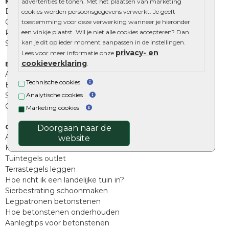
Muurelementen
advertenties te tonen. Met het plaatsen van marketing
Betonbielzen
cookies worden persoonsgegevens verwerkt. Je geeft
Opsluitbanden
toestemming voor deze verwerking wanneer je hieronder
Palissades
een vinkje plaatst. Wil je niet alle cookies accepteren? Dan
kan je dit op ieder moment aanpassen in de instellingen.
Stapelblokken
privacy- en
Lees voor meer informatie onze
cookieverklaring
Extra benodigdheden
.
Afwatering en diversen
Technische cookies
Beplantings en betonelementen
Split, grind en zand
Analytische cookies
Oprit tegels
Marketing cookies
Overig
Doorgaan naar de
Aanbiedingen
website
Kunstgras
Tuintegels outlet
Terrastegels leggen
Hoe richt ik een landelijke tuin in?
Sierbestrating schoonmaken
Legpatronen betonstenen
Hoe betonstenen onderhouden
Aanlegtips voor betonstenen