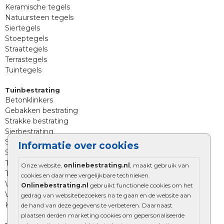
Keramische tegels
Natuursteen tegels
Siertegels
Stoeptegels
Straattegels
Terrastegels
Tuintegels
Tuinbestrating
Betonklinkers
Gebakken bestrating
Strakke bestrating
Sierbestrating
Straatklinkers
Informatie over cookies
Straatstenen
Trommelstenen
Onze website,
onlinebestrating.nl
, maakt gebruik van
Tuinstenen
cookies en daarmee vergelijkbare technieken.
Waalformaat
Onlinebestrating.nl
gebruikt functionele cookies om het
Wildverband bestrating
gedrag van websitebezoekers na te gaan en de website aan
Kingstones
de hand van deze gegevens te verbeteren. Daarnaast
plaatsen derden marketing cookies om gepersonaliseerde