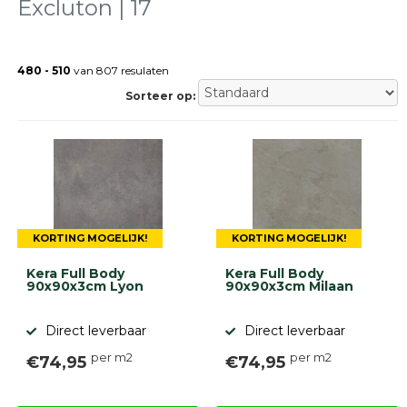
Excluton | 17
Terrastegels
Tuintegels
Stoeptegels
480 - 510
van 807 resulaten
Buitentegels
Sorteer op:
Balkontegels
Sierbestrating
Betonklinkers
Gebakken
bestrating
Sierbestrating
Strakke
bestrating
KORTING MOGELIJK!
KORTING MOGELIJK!
Trommelstenen
Kera Full Body
Kera Full Body
Wildverband
90x90x3cm Lyon
90x90x3cm Milaan
bestrating
Muurelementen
Straatklinkers
Direct leverbaar
Direct leverbaar
per m2
per m2
€74,95
€74,95
Opsluitbanden
Betonbanden
Palissades