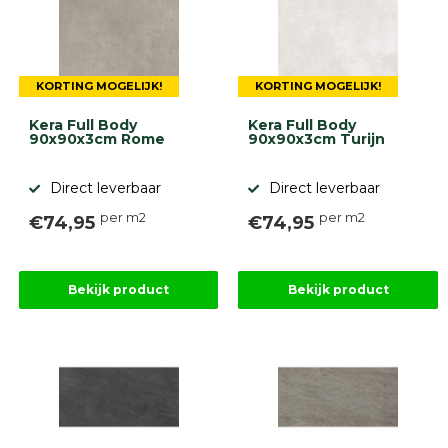
9.1
KORTING MOGELIJK!
KORTING MOGELIJK!
Kera Full Body
Kera Full Body
90x90x3cm Rome
90x90x3cm Turijn
gebaseerd
Direct leverbaar
Direct leverbaar
op
946
per m2
per m2
ervaringen
€74,95
€74,95
Bekijk product
Bekijk product