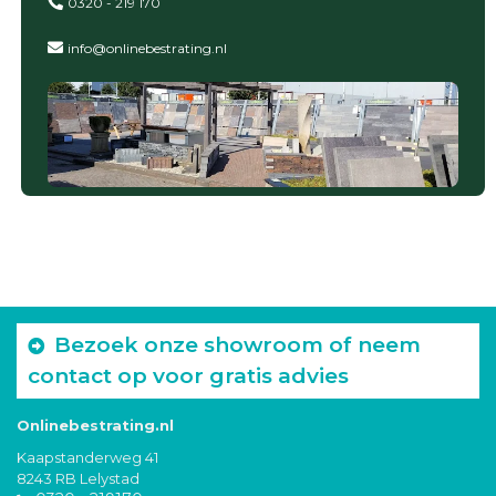
0320 - 219 170
info@onlinebestrating.nl
Bezoek onze showroom of neem
contact op voor gratis advies
Onlinebestrating.nl
Kaapstanderweg 41
8243 RB Lelystad