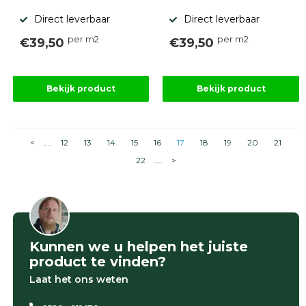
Direct leverbaar
Direct leverbaar
per m2
per m2
€39,50
€39,50
Bekijk product
Bekijk product
<
....
12
13
14
15
16
17
18
19
20
21
22
....
>
Kunnen we u helpen het juiste
product te vinden?
Laat het ons weten