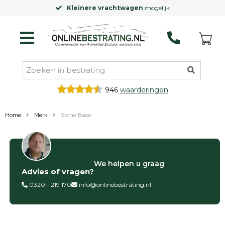
Kleinere vrachtwagen
mogelijk
946
waarderingen
Home
Merk
Stone Base
Categorieën
We helpen u graag
Advies of vragen?
Siertegels
Betontegels
0320 - 219 170
info@onlinebestrating.nl
Keramische
tegels
Natuursteen
tegels