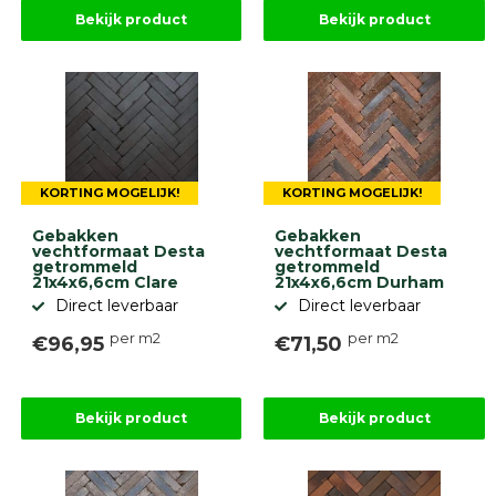
Stapelblokken
Bekijk product
Bekijk product
Grind
en
zand
Tuinaarde
Halfverharding
Afwatering
en
diversen
KORTING MOGELIJK!
KORTING MOGELIJK!
Beplantings
en
Gebakken
Gebakken
vechtformaat Desta
vechtformaat Desta
betonelementen
getrommeld
getrommeld
21x4x6,6cm Clare
21x4x6,6cm Durham
Overig
Direct leverbaar
Direct leverbaar
Kunstgras
Aanbiedingen
per m2
per m2
€96,95
€71,50
Compleet
tuinproject
(informatie)
Bekijk product
Bekijk product
Onlinebestrating.nl