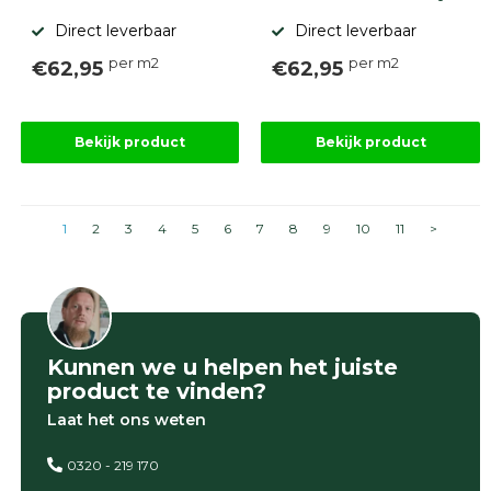
Direct leverbaar
Direct leverbaar
per m2
per m2
€62,95
€62,95
Bekijk product
Bekijk product
1
2
3
4
5
6
7
8
9
10
11
>
Kunnen we u helpen het juiste
product te vinden?
Laat het ons weten
0320 - 219 170