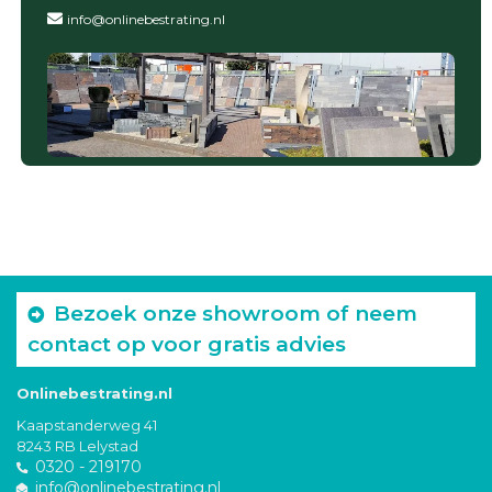
info@onlinebestrating.nl
Bezoek onze showroom of neem
contact op voor gratis advies
Onlinebestrating.nl
Kaapstanderweg 41
8243 RB Lelystad
0320 - 219170
info@onlinebestrating.nl