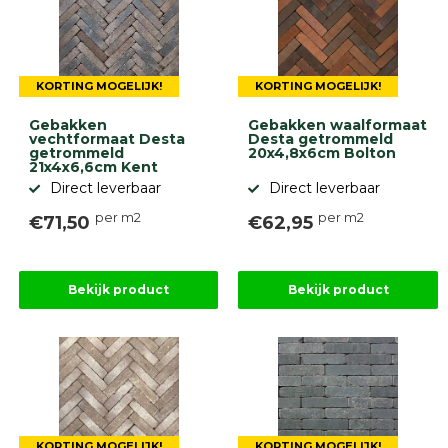
9.1
KORTING MOGELIJK!
KORTING MOGELIJK!
Gebakken
Gebakken waalformaat
vechtformaat Desta
Desta getrommeld
getrommeld
20x4,8x6cm Bolton
21x4x6,6cm Kent
gebaseerd
Direct leverbaar
Direct leverbaar
op
946
per m2
per m2
ervaringen
€71,50
€62,95
Bekijk product
Bekijk product
KORTING MOGELIJK!
KORTING MOGELIJK!