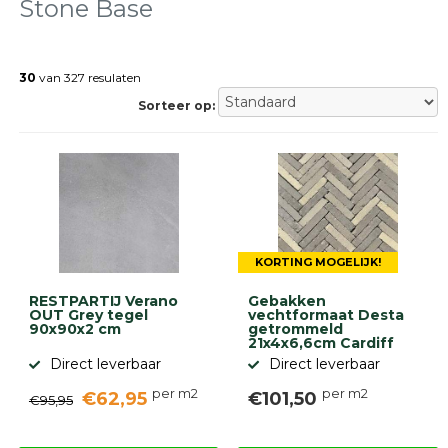
Stone Base
Terrastegels
Tuintegels
Stoeptegels
30
van 327 resulaten
Buitentegels
Sorteer op:
Balkontegels
Sierbestrating
Betonklinkers
Gebakken
bestrating
Sierbestrating
Strakke
bestrating
KORTING MOGELIJK!
Trommelstenen
RESTPARTIJ Verano
Gebakken
Wildverband
OUT Grey tegel
vechtformaat Desta
bestrating
90x90x2 cm
getrommeld
Muurelementen
21x4x6,6cm Cardiff
Straatklinkers
Direct leverbaar
Direct leverbaar
per m2
per m2
€62,95
€101,50
Opsluitbanden
€95,95
Betonbanden
Palissades