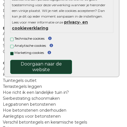
Opsluitbanden
toestemming voor deze verwerking wanneer je hieronder
Palissades
een vinkje plaatst. Wil je niet alle cookies accepteren? Dan
Stapelblokken
kan je dit op ieder moment aanpassen in de instellingen.
privacy- en
Lees voor meer informatie onze
cookieverklaring
Extra benodigdheden
.
Afwatering en diversen
Technische cookies
Beplantings en betonelementen
Split, grind en zand
Analytische cookies
Oprit tegels
Marketing cookies
Overig
Doorgaan naar de
Aanbiedingen
website
Kunstgras
Tuintegels outlet
Terrastegels leggen
Hoe richt ik een landelijke tuin in?
Sierbestrating schoonmaken
Legpatronen betonstenen
Hoe betonstenen onderhouden
Aanlegtips voor betonstenen
Verschil betontegels en keramische tegels