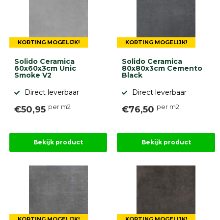
9.1
KORTING MOGELIJK!
KORTING MOGELIJK!
Solido Ceramica
Solido Ceramica
60x60x3cm Unic
80x80x3cm Cemento
Smoke V2
Black
gebaseerd
Direct leverbaar
Direct leverbaar
op
946
per m2
per m2
ervaringen
€50,95
€76,50
Bekijk product
Bekijk product
KORTING MOGELIJK!
KORTING MOGELIJK!