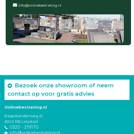
info@onlinebestrating.nl
Bezoek onze showroom of neem
contact op voor gratis advies
Onlinebestrating.nl
Kaapstanderweg 41
8243 RB Lelystad
0320 - 219170
info@onlinebestrating.nl