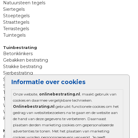
Natuursteen tegels
Siertegels
Stoeptegels
Straattegels
Terrastegels
Tuintegels
Tuinbestrating
Betonklinkers
Gebakken bestrating
Strakke bestrating
Sierbestrating
Straatklinkers
Informatie over cookies
Straatstenen
Trommelstenen
Onze website,
onlinebestrating.nl
, maakt gebruik van
Tuinstenen
cookies en daarmee vergelijkbare technieken.
Waalformaat
Onlinebestrating.nl
gebruikt functionele cookies om het
Wildverband bestrating
gedrag van websitebezoekers na te gaan en de website aan
Kingstones
de hand van deze gegevens te verbeteren. Daarnaast
plaatsen derden marketing cookies om gepersonaliseerde
Muurelementen
advertenties te tonen. Met het plaatsen van marketing
Betonbielzen
cookies worden persoonsgegevens verwerkt. Je geeft