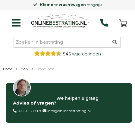
Kleinere vrachtwagen
mogelijk
946
waarderingen
Home
Merk
Stone Base
Categorieën
We helpen u graag
Advies of vragen?
Siertegels
Betontegels
0320 - 219 170
info@onlinebestrating.nl
Keramische
tegels
Natuursteen
tegels