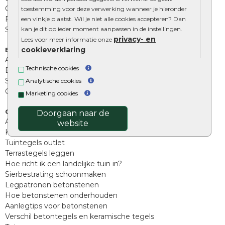
Opsluitbanden
toestemming voor deze verwerking wanneer je hieronder
Palissades
een vinkje plaatst. Wil je niet alle cookies accepteren? Dan
Stapelblokken
kan je dit op ieder moment aanpassen in de instellingen.
privacy- en
Lees voor meer informatie onze
cookieverklaring
Extra benodigdheden
.
Afwatering en diversen
Technische cookies
Beplantings en betonelementen
Split, grind en zand
Analytische cookies
Oprit tegels
Marketing cookies
Overig
Doorgaan naar de
Aanbiedingen
website
Kunstgras
Tuintegels outlet
Terrastegels leggen
Hoe richt ik een landelijke tuin in?
Sierbestrating schoonmaken
Legpatronen betonstenen
Hoe betonstenen onderhouden
Aanlegtips voor betonstenen
Verschil betontegels en keramische tegels