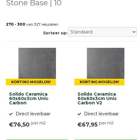
Stone Base | 10
Terrastegels
Tuintegels
Stoeptegels
270 - 300
van 327 resulaten
Buitentegels
Sorteer op:
Balkontegels
Sierbestrating
Betonklinkers
Gebakken
bestrating
Sierbestrating
Strakke
bestrating
KORTING MOGELIJK!
KORTING MOGELIJK!
Trommelstenen
Solido Ceramica
Solido Ceramica
Wildverband
60x60x3cm Unic
60x60x3cm Unic
bestrating
Carbon
Carbon V2
Muurelementen
Straatklinkers
Direct leverbaar
Direct leverbaar
per m2
per m2
€76,50
€67,95
Opsluitbanden
Betonbanden
Palissades