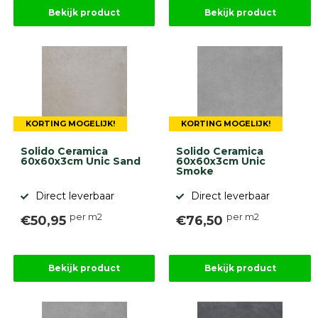
Stapelblokken
Bekijk product
Bekijk product
Grind
en
zand
Tuinaarde
Halfverharding
Afwatering
en
diversen
KORTING MOGELIJK!
KORTING MOGELIJK!
Beplantings
en
Solido Ceramica
Solido Ceramica
60x60x3cm Unic Sand
60x60x3cm Unic
betonelementen
Smoke
Overig
Direct leverbaar
Direct leverbaar
Kunstgras
Aanbiedingen
per m2
per m2
€50,95
€76,50
Compleet
tuinproject
(informatie)
Bekijk product
Bekijk product
Onlinebestrating.nl