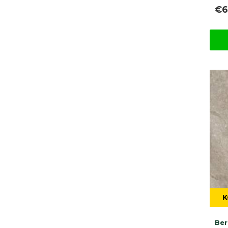
€6
K
Ber