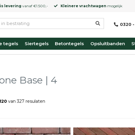
is levering
vanaf €1.500,-
Kleinere vrachtwagen
mogelijk
0320 -
e tegels
Siertegels
Betontegels
Opsluitbanden
S
one Base | 4
 120
van 327 resulaten