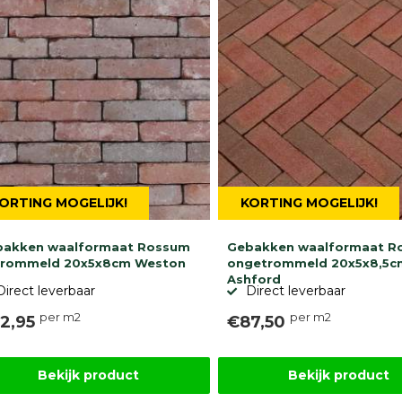
ORTING MOGELIJK!
KORTING MOGELIJK!
bakken waalformaat Rossum
Gebakken waalformaat R
trommeld 20x5x8cm Weston
ongetrommeld 20x5x8,5c
Ashford
Direct leverbaar
Direct leverbaar
per m2
per m2
2,95
€87,50
Bekijk product
Bekijk product