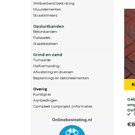
Wildverband bestrating
Muurelementen
Straatklinkers
Opsluitbanden
Betonbanden
Palissades
Stapelblokken
Grind en zand
Tuinaarde
Halfverharding
Afwatering en diversen
Beplantings en betonelementen
K
Overig
Kunstgras
Ge
Aanbiedingen
on
Compleet tuinproject (informatie)
Ox
Onlinebestrating.nl
€8