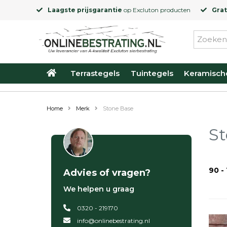
Laagste prijsgarantie
op
Excluton
producten
Grat
Terrastegels
Tuintegels
Keramisch
Home
Merk
Stone Base
St
90 -
Advies of vragen?
We helpen u graag
0320 - 219170
info@onlinebestrating.nl