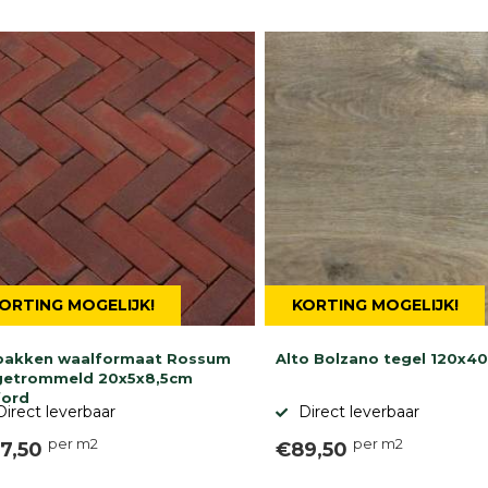
ORTING MOGELIJK!
KORTING MOGELIJK!
bakken waalformaat Rossum
Alto Bolzano tegel 120x4
getrommeld 20x5x8,5cm
ford
Direct leverbaar
Direct leverbaar
per m2
per m2
7,50
€89,50