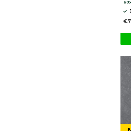
60
€7
K