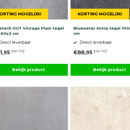
ORTING MOGELIJK!
KORTING MOGELIJK!
etech OUT Vintage Plain tegel
Bluewater Antra tegel 10
x60x2 cm
cm
Direct leverbaar
Direct leverbaar
per m2
per m2
1,95
€88,95
Bekijk product
Bekijk product