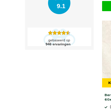
9.1
gebaseerd op
946
ervaringen
K
Ber
60