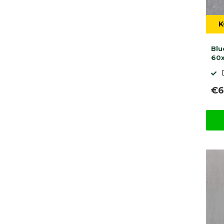
K
Blu
60
€6