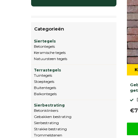
Categorieën
Siertegels
Betontegels
Keramische tegels
Natuursteen tegels
K
Terrastegels
Tuintegels
Stoeptegels
Ge
Buitentegels
ge
Balkontegels
Sierbestrating
€7
Betonklinkers
Gebakken bestrating
Sierbestrating
Strakke bestrating
Trommelstenen