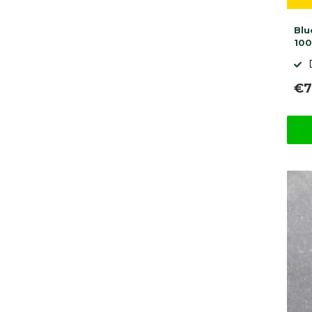
Blu
10
€7