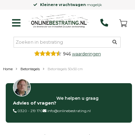
Kleinere vrachtwagen
mogelijk
946
waarderingen
Home
Betontegels
Betontegels 50x50 cm
Filter op
We helpen u graag
Advies of vragen?
Categorieën
0320 - 219 170
info@onlinebestrating.nl
Siertegels
Betontegels
Keramische