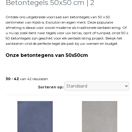
tegels
Betontegels 50x50 cm | 2
Natuursteen
tegels
Ontdek ons uitgebreide voorraad aan betontegels van 50 x 50
centimeter van Kijlstra, Excluton en eigen merk. Deze populaire
Terrastegels
afmeting is ideaal voor zowel moderne als traditionele sierbestrating. Of
Tuintegels
u nu op zoek bent naar tegels voor uw terras, oprit of tuinpad, onze 50 x
Stoeptegels
50 betontegels zijn geschikt voor elk sierbestrating project. Bekijk het
Buitentegels
aanbod en vind de perfecte tegel die past bij uw wensen en budget.
Balkontegels
Onze betontegens van 50x50cm
Sierbestrating
Betonklinkers
Gebakken
bestrating
30 - 42
van 42 resulaten
Sierbestrating
Strakke
Sorteren op:
bestrating
Trommelstenen
Wildverband
bestrating
Muurelementen
Straatklinkers
Opsluitbanden