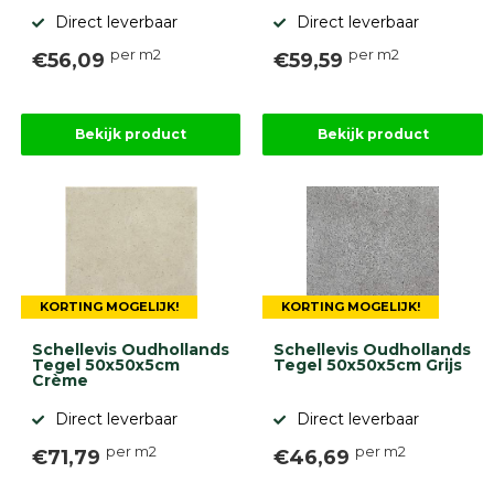
Onlinebestrating.nl
Direct leverbaar
Direct leverbaar
per m2
per m2
€56,09
€59,59
9.1
Bekijk product
Bekijk product
gebaseerd
op
946
ervaringen
KORTING MOGELIJK!
KORTING MOGELIJK!
Schellevis Oudhollands
Schellevis Oudhollands
Tegel 50x50x5cm
Tegel 50x50x5cm Grijs
Crème
Direct leverbaar
Direct leverbaar
per m2
per m2
€71,79
€46,69