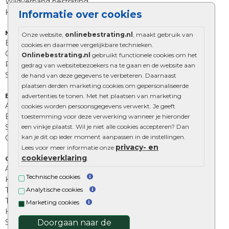
Wildverband bestrating
Kingstones
Informatie over cookies
Muurelementen
Onze website,
onlinebestrating.nl
, maakt gebruik van
Betonbielzen
cookies en daarmee vergelijkbare technieken.
Opsluitbanden
Onlinebestrating.nl
gebruikt functionele cookies om het
Palissades
gedrag van websitebezoekers na te gaan en de website aan
Stapelblokken
de hand van deze gegevens te verbeteren. Daarnaast
plaatsen derden marketing cookies om gepersonaliseerde
Extra benodigdheden
advertenties te tonen. Met het plaatsen van marketing
Afwatering en diversen
cookies worden persoonsgegevens verwerkt. Je geeft
Beplantings en betonelementen
toestemming voor deze verwerking wanneer je hieronder
Split, grind en zand
een vinkje plaatst. Wil je niet alle cookies accepteren? Dan
kan je dit op ieder moment aanpassen in de instellingen.
Oprit tegels
privacy- en
Lees voor meer informatie onze
cookieverklaring
Overig
.
Aanbiedingen
Technische cookies
Kunstgras
Tuintegels outlet
Analytische cookies
Terrastegels leggen
Marketing cookies
Hoe richt ik een landelijke tuin in?
Sierbestrating schoonmaken
Doorgaan naar de