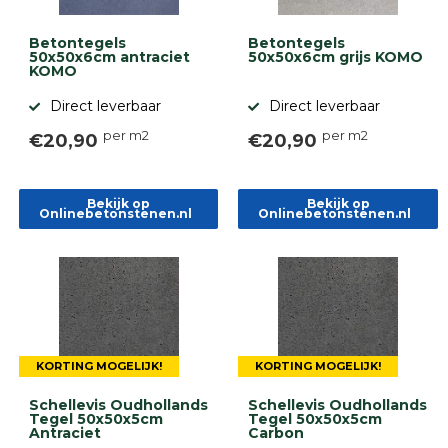
Betonbanden
Palissades
Betontegels
Betontegels
Stapelblokken
50x50x6cm antraciet
50x50x6cm grijs KOMO
KOMO
Grind
Direct leverbaar
Direct leverbaar
en
zand
per m2
per m2
Tuinaarde
€20,90
€20,90
Halfverharding
Afwatering
en
Bekijk op
Bekijk op
Onlinebetonstenen.nl
Onlinebetonstenen.nl
diversen
Beplantings
en
betonelementen
Overig
Kunstgras
Aanbiedingen
KORTING MOGELIJK!
KORTING MOGELIJK!
Compleet
tuinproject
Schellevis Oudhollands
Schellevis Oudhollands
(informatie)
Tegel 50x50x5cm
Tegel 50x50x5cm
Antraciet
Carbon