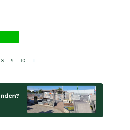
8
9
10
11
vinden?