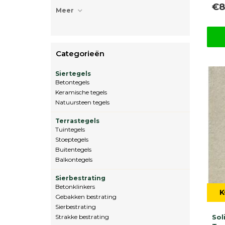
€8
Meer
Categorieën
Siertegels
Betontegels
Keramische tegels
Natuursteen tegels
Terrastegels
Tuintegels
Stoeptegels
Buitentegels
Balkontegels
Sierbestrating
Betonklinkers
K
Gebakken bestrating
Sierbestrating
Strakke bestrating
Sol