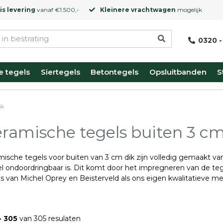
is levering
vanaf €1.500,-
Kleinere vrachtwagen
mogelijk
0320 -
e tegels
Siertegels
Betontegels
Opsluitbanden
S
ik
ramische tegels buiten 3 cm 
ische tegels voor buiten van 3 cm dik zijn volledig gemaakt van
el ondoordringbaar is. Dit komt door het impregneren van de teg
s van Michel Oprey en Beisterveld als ons eigen kwalitatieve me
- 305
van 305 resulaten