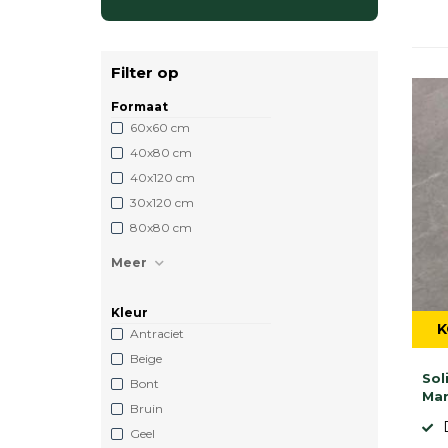
Filter op
Formaat
60x60 cm
40x80 cm
40x120 cm
30x120 cm
80x80 cm
Meer
Kleur
K
Antraciet
Beige
Sol
Bont
Mar
Bruin
Geel