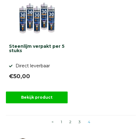
diversen
Beplantings
en
betonelementen
Overig
Kunstgras
Aanbiedingen
Steenlijm verpakt per 5
Compleet
stuks
tuinproject
(informatie)
Direct leverbaar
Onlinebestrating.nl
€50,00
9.1
Bekijk product
<
1
2
3
4