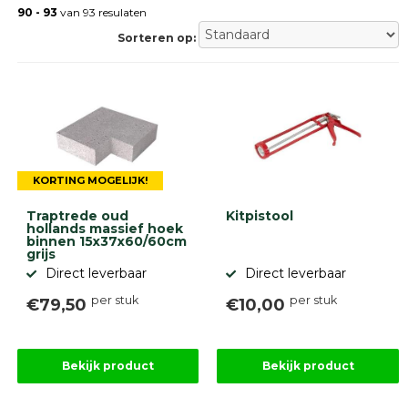
Gebakken
90 - 93
van 93 resulaten
bestrating
Sorteren op:
Sierbestrating
Strakke
bestrating
Trommelstenen
Wildverband
bestrating
Muurelementen
Straatklinkers
KORTING MOGELIJK!
Opsluitbanden
Traptrede oud
Kitpistool
Betonbanden
hollands massief hoek
binnen 15x37x60/60cm
Palissades
grijs
Stapelblokken
Direct leverbaar
Direct leverbaar
Grind
per stuk
per stuk
€79,50
€10,00
en
zand
Tuinaarde
Halfverharding
Bekijk product
Bekijk product
Afwatering
en