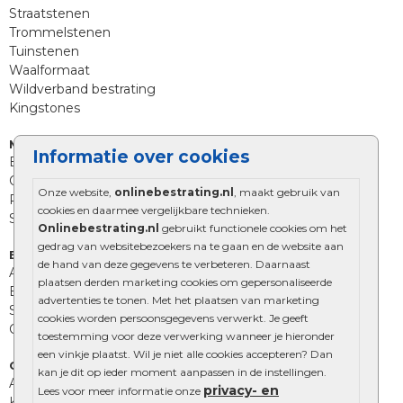
Straatstenen
Trommelstenen
Tuinstenen
Waalformaat
Wildverband bestrating
Kingstones
Muurelementen
Informatie over cookies
Betonbielzen
Opsluitbanden
Onze website,
onlinebestrating.nl
, maakt gebruik van
Palissades
cookies en daarmee vergelijkbare technieken.
Stapelblokken
Onlinebestrating.nl
gebruikt functionele cookies om het
gedrag van websitebezoekers na te gaan en de website aan
Extra benodigdheden
de hand van deze gegevens te verbeteren. Daarnaast
Afwatering en diversen
plaatsen derden marketing cookies om gepersonaliseerde
Beplantings en betonelementen
advertenties te tonen. Met het plaatsen van marketing
Split, grind en zand
cookies worden persoonsgegevens verwerkt. Je geeft
Oprit tegels
toestemming voor deze verwerking wanneer je hieronder
een vinkje plaatst. Wil je niet alle cookies accepteren? Dan
Overig
kan je dit op ieder moment aanpassen in de instellingen.
Aanbiedingen
privacy- en
Lees voor meer informatie onze
Kunstgras