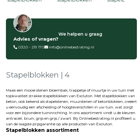
Filter op
We helpen u graag
Advies of vragen?
Categorieën
0320 - 219 170
info@onlinebestrating.nl
Siertegels
Betontegels
Keramische
tegels
Stapelblokken | 4
Natuursteen
tegels
Maak een mooie stenen bloembak, trappetje of muurtje in uw tuin met
topkwaliteit strakke stapelblokken van Excluton. Met stapelblokken van
Terrastegels
beton, ook bekend als stapelstenen, muurstenen of betonblokken, creëert
Tuintegels
u eenvoudig een afscheiding of hoogteverschillen in uw tuin, wat zorgt
Stoeptegels
voor een bijzondere tuininrichting. In ons assortiment vindt u de kleuren
Buitentegels
antraciet, bruin, grijs en grijs / zwart. Bij Onlinebestrating.nl profiteert u
Balkontegels
van de laagste prijsgarantie op alle producten van Excluton.
Stapelblokken assortiment
Sierbestrating
Betonklinkers