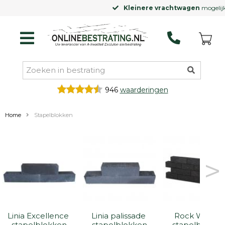
Kleinere vrachtwagen
mogelijk
946
waarderingen
Home
Stapelblokken
>
Linia Excellence 
Linia palissade 
Rock Walling 
stapelblokken
stapelblokken
stapelblokke