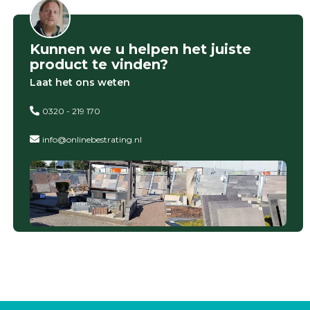
gebaseerd
op
946
ervaringen
Kunnen we u helpen het juiste
product te vinden?
Laat het ons weten
0320 - 219 170
info@onlinebestrating.nl