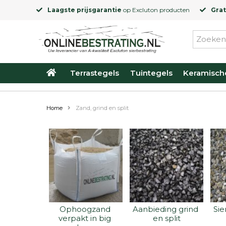
Laagste prijsgarantie
op
Excluton
producten
Grat
Terrastegels
Tuintegels
Keramisch
Home
Zand, grind en split
Ophoogzand 
Aanbieding grind 
Sie
verpakt in big 
en split