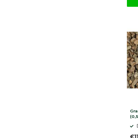
Gra
(0,
€1