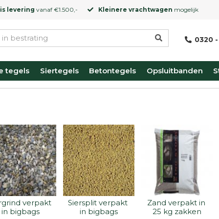
is levering
vanaf €1.500,-
Kleinere vrachtwagen
mogelijk
0320 -
e tegels
Siertegels
Betontegels
Opsluitbanden
S
rgrind verpakt 
Siersplit verpakt 
Zand verpakt in 
in bigbags
in bigbags
25 kg zakken