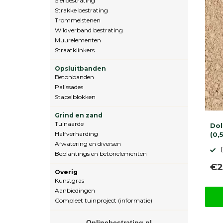
Sierbestrating
Strakke bestrating
Trommelstenen
Wildverband bestrating
Muurelementen
Straatklinkers
Opsluitbanden
Betonbanden
Palissades
Stapelblokken
Grind en zand
Tuinaarde
Dol
Halfverharding
(0,
Afwatering en diversen
Beplantings en betonelementen
€2
Overig
Kunstgras
Aanbiedingen
Compleet tuinproject (informatie)
Onlinebestrating.nl