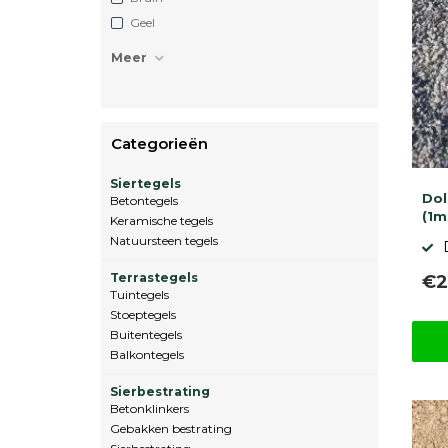
Geel
Meer
Categorieën
Siertegels
Dol
Betontegels
(1m
Keramische tegels
Natuursteen tegels
Terrastegels
€2
Tuintegels
Stoeptegels
Buitentegels
Balkontegels
Sierbestrating
Betonklinkers
Gebakken bestrating