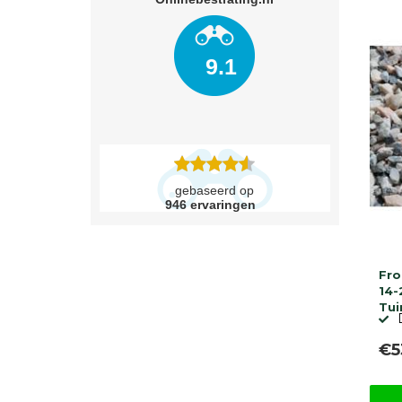
9.1
gebaseerd op
946
ervaringen
Fro
14-
Tui
€5