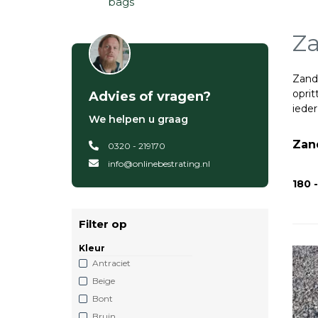
bags
Za
Zand,
oprit
Advies of vragen?
ieder
We helpen u graag
Zand
0320 - 219170
info@onlinebestrating.nl
180 
Filter op
Kleur
Antraciet
Beige
Bont
Bruin