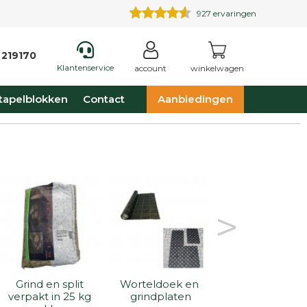
927
ervaringen
 219170
Klantenservice
account
winkelwagen
tapelblokken
Contact
Aanbiedingen
>
Grind en split 
Worteldoek en 
Sierkeien in ga
verpakt in 25 kg 
grindplaten