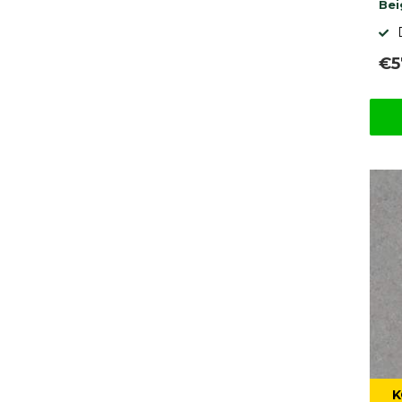
Be
€5
K