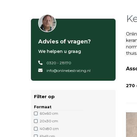
Ke
Onlin
keram
Advies of vragen?
norma
We helpen u graag
thuis
0320 - 219170
Ass
info@onlinebestrating.nl
270 
Filter op
Formaat
60x60 cm
20x30 cm
40x80 cm
61x61 cm