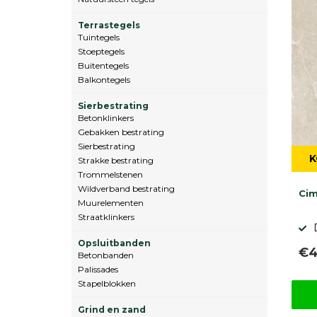
Terrastegels
Tuintegels
Stoeptegels
Buitentegels
Balkontegels
Sierbestrating
Betonklinkers
Gebakken bestrating
Sierbestrating
K
Strakke bestrating
Trommelstenen
Wildverband bestrating
Cim
Muurelementen
Straatklinkers
Opsluitbanden
€4
Betonbanden
Palissades
Stapelblokken
Grind en zand