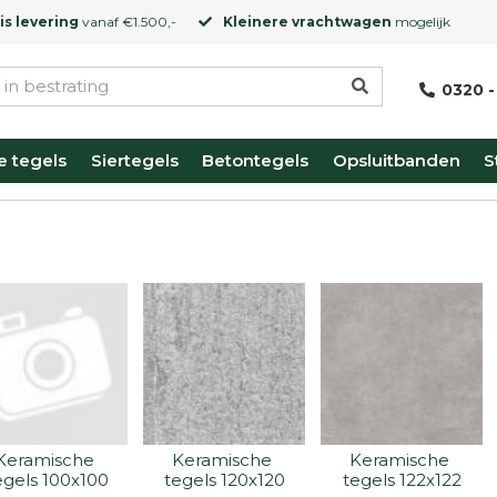
is levering
vanaf €1.500,-
Kleinere vrachtwagen
mogelijk
0320 -
e tegels
Siertegels
Betontegels
Opsluitbanden
S
Keramische 
Keramische 
Keramische 
egels 100x100
tegels 120x120
tegels 122x122