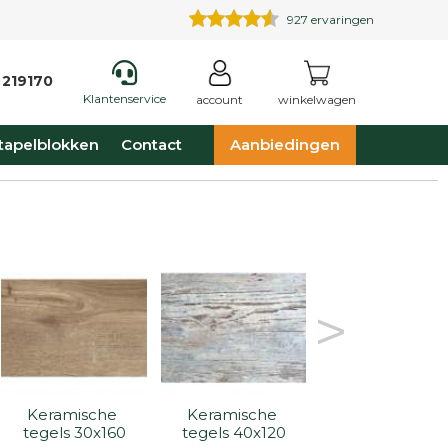
927
ervaringen
 219170
Klantenservice
account
winkelwagen
tapelblokken
Contact
Aanbiedingen
>
Keramische 
Keramische 
Keramische 
tegels 30x160
tegels 40x120
tegels 40x80