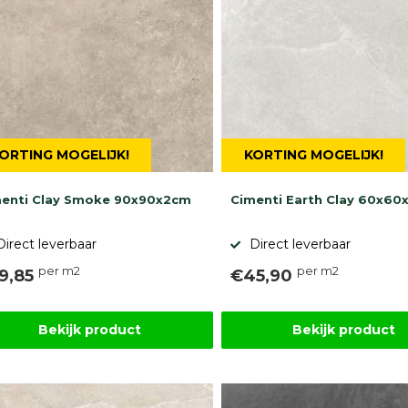
ORTING MOGELIJK!
KORTING MOGELIJK!
enti Clay Smoke 90x90x2cm
Cimenti Earth Clay 60x60
Direct leverbaar
Direct leverbaar
per m2
per m2
9,85
€45,90
Bekijk product
Bekijk product