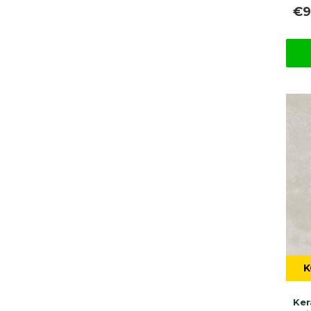
€9
K
Ker