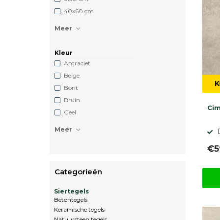
40x60 cm
Meer
Kleur
Antraciet
Beige
K
Bont
Bruin
Cim
Geel
Meer
€5
Categorieën
Siertegels
Betontegels
Keramische tegels
Natuursteen tegels