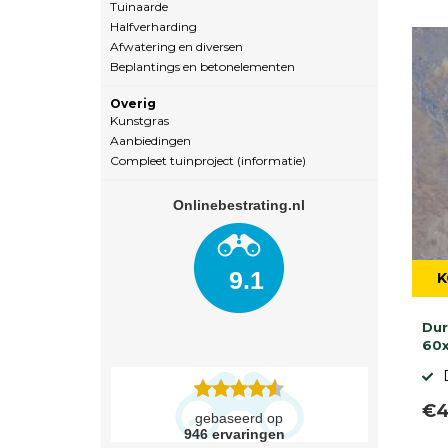
Tuinaarde
Halfverharding
Afwatering en diversen
Beplantings en betonelementen
Overig
Kunstgras
Aanbiedingen
Compleet tuinproject (informatie)
Onlinebestrating.nl
9.1
K
Dur
60
€4
gebaseerd op
946
ervaringen