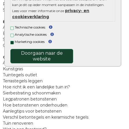
Palissades
kan je dit op ieder moment aanpassen in de instellingen.
Stapelblokken
privacy- en
Lees voor meer informatie onze
cookieverklaring
.
Extra benodigdheden
Afwatering en diversen
Technische cookies
Beplantings en betonelementen
Analytische cookies
Split, grind en zand
Marketing cookies
Oprit tegels
Doorgaan naar de
Overig
website
Aanbiedingen
Kunstgras
Tuintegels outlet
Terrastegels leggen
Hoe richt ik een landelijke tuin in?
Sierbestrating schoonmaken
Legpatronen betonstenen
Hoe betonstenen onderhouden
Aanlegtips voor betonstenen
Verschil betontegels en keramische tegels
Tuin renoveren