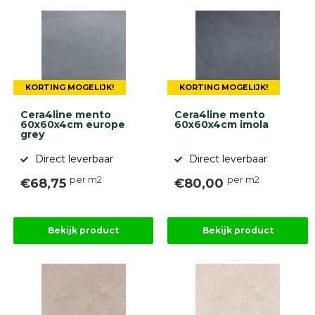
diversen
Beplantings
en
betonelementen
Overig
KORTING MOGELIJK!
KORTING MOGELIJK!
Kunstgras
Aanbiedingen
Cera4line mento
Cera4line mento
Compleet
60x60x4cm europe
60x60x4cm imola
tuinproject
grey
(informatie)
Direct leverbaar
Direct leverbaar
Onlinebestrating.nl
per m2
per m2
€68,75
€80,00
9.1
Bekijk product
Bekijk product