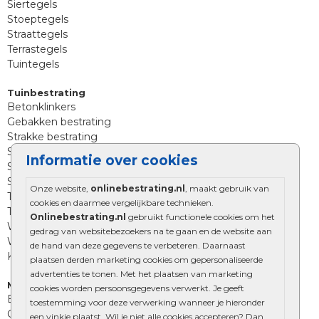
Siertegels
Stoeptegels
Straattegels
Terrastegels
Tuintegels
Tuinbestrating
Betonklinkers
Gebakken bestrating
Strakke bestrating
Sierbestrating
Informatie over cookies
Straatklinkers
Straatstenen
Onze website,
onlinebestrating.nl
, maakt gebruik van
Trommelstenen
cookies en daarmee vergelijkbare technieken.
Tuinstenen
Onlinebestrating.nl
gebruikt functionele cookies om het
Waalformaat
gedrag van websitebezoekers na te gaan en de website aan
Wildverband bestrating
de hand van deze gegevens te verbeteren. Daarnaast
Kingstones
plaatsen derden marketing cookies om gepersonaliseerde
advertenties te tonen. Met het plaatsen van marketing
Muurelementen
cookies worden persoonsgegevens verwerkt. Je geeft
Betonbielzen
toestemming voor deze verwerking wanneer je hieronder
Opsluitbanden
een vinkje plaatst. Wil je niet alle cookies accepteren? Dan