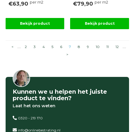
per m2
per m2
€63,90
€79,90
Bekijk product
Bekijk product
<
....
2
3
4
5
6
7
8
9
10
11
12
....
>
Kunnen we u helpen het juiste
product te vinden?
Laat het ons weten
0320 - 219 170
info@onlinebestrating.nl