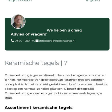
Filter op
We helpen u graag
Advies of vragen?
Categorieën
0320 - 219 170
info@onlinebestrating.nl
Siertegels
Betontegels
Keramische
tegels
Keramische tegels | 7
Natuursteen
tegels
Onlinebestrating is gespecialiseerd in keramische tegels voor buiten en
binnen. Het voordeel van deze tegels van keramiek met een betonnen
Terrastegels
onderplaat is dat het zand niet gestabiliseerd hoeft te worden: u kunt ze
Tuintegels
direct op een normaal zandbed plaatsen. U bestelt de tegels bij
Stoeptegels
Onlinebestrating
en we bezorgen ze binnen enkele werkdagen bij u
Buitentegels
thuis.
Balkontegels
Assortiment keramische tegels
Sierbestrating