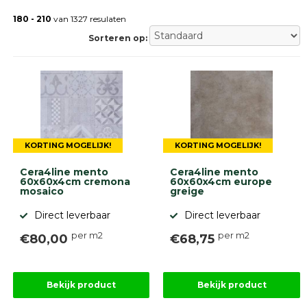
Betonklinkers
Gebakken
180 - 210
van 1327 resulaten
bestrating
Sorteren op:
Sierbestrating
Strakke
bestrating
Trommelstenen
Wildverband
bestrating
Muurelementen
Straatklinkers
KORTING MOGELIJK!
KORTING MOGELIJK!
Opsluitbanden
Cera4line mento
Cera4line mento
Betonbanden
60x60x4cm cremona
60x60x4cm europe
mosaico
greige
Palissades
Stapelblokken
Direct leverbaar
Direct leverbaar
Grind
per m2
per m2
€80,00
€68,75
en
zand
Tuinaarde
Halfverharding
Bekijk product
Bekijk product
Afwatering
en