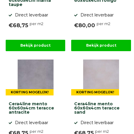
60x60x4cm marna
60x60x4cm rovigo
taupe
Direct leverbaar
Direct leverbaar
per m2
per m2
€68,75
€80,00
Bekijk product
Bekijk product
KORTING MOGELIJK!
KORTING MOGELIJK!
Cera4line mento
Cera4line mento
60x60x4cm teracce
60x60x4cm teracce
antracite
sand
Direct leverbaar
Direct leverbaar
per m2
per m2
€68,75
€68,75