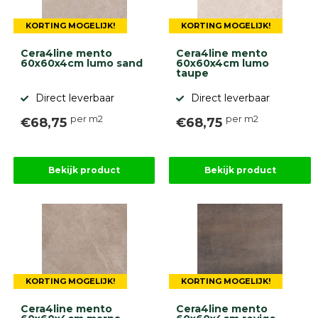
gebaseerd
op
KORTING MOGELIJK!
KORTING MOGELIJK!
946
ervaringen
Cera4line mento
Cera4line mento
60x60x4cm lumo sand
60x60x4cm lumo
taupe
Direct leverbaar
Direct leverbaar
per m2
per m2
€68,75
€68,75
Bekijk product
Bekijk product
KORTING MOGELIJK!
KORTING MOGELIJK!
Cera4line mento
Cera4line mento