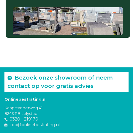
Bezoek onze showroom of neem
contact op voor gratis advies
Onlinebestrating.nl
Kaapstanderweg 41
8243 RB Lelystad
0320 - 219170
info@onlinebestrating.nl