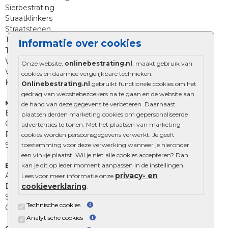
Sierbestrating
Straatklinkers
Straatstenen
Trommelstenen
Informatie over cookies
Tuinstenen
Waalformaat
Onze website,
onlinebestrating.nl
, maakt gebruik van
Wildverband bestrating
cookies en daarmee vergelijkbare technieken.
Kingstones
Onlinebestrating.nl
gebruikt functionele cookies om het
gedrag van websitebezoekers na te gaan en de website aan
Muurelementen
de hand van deze gegevens te verbeteren. Daarnaast
Betonbielzen
plaatsen derden marketing cookies om gepersonaliseerde
Opsluitbanden
advertenties te tonen. Met het plaatsen van marketing
Palissades
cookies worden persoonsgegevens verwerkt. Je geeft
Stapelblokken
toestemming voor deze verwerking wanneer je hieronder
een vinkje plaatst. Wil je niet alle cookies accepteren? Dan
kan je dit op ieder moment aanpassen in de instellingen.
Extra benodigdheden
privacy- en
Afwatering en diversen
Lees voor meer informatie onze
cookieverklaring
Beplantings en betonelementen
.
Split, grind en zand
Technische cookies
Oprit tegels
Analytische cookies