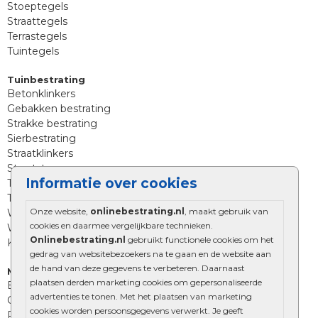
Stoeptegels
Straattegels
Terrastegels
Tuintegels
Tuinbestrating
Betonklinkers
Gebakken bestrating
Strakke bestrating
Sierbestrating
Straatklinkers
Straatstenen
Informatie over cookies
Trommelstenen
Tuinstenen
Onze website,
onlinebestrating.nl
, maakt gebruik van
Waalformaat
cookies en daarmee vergelijkbare technieken.
Wildverband bestrating
Onlinebestrating.nl
gebruikt functionele cookies om het
Kingstones
gedrag van websitebezoekers na te gaan en de website aan
de hand van deze gegevens te verbeteren. Daarnaast
Muurelementen
plaatsen derden marketing cookies om gepersonaliseerde
Betonbielzen
advertenties te tonen. Met het plaatsen van marketing
Opsluitbanden
cookies worden persoonsgegevens verwerkt. Je geeft
Palissades