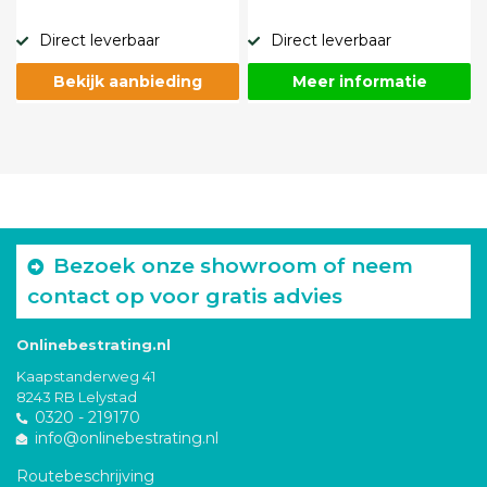
Direct leverbaar
Direct leverbaar
Bekijk aanbieding
Meer informatie
Bezoek onze showroom of neem
contact op voor gratis advies
Onlinebestrating.nl
Kaapstanderweg 41
8243 RB Lelystad
0320 - 219170
info@onlinebestrating.nl
Routebeschrijving