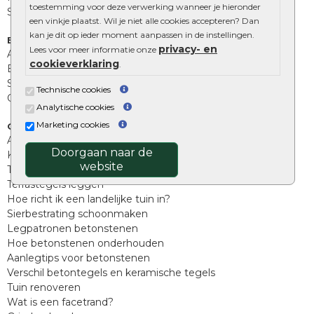
toestemming voor deze verwerking wanneer je hieronder
Stapelblokken
een vinkje plaatst. Wil je niet alle cookies accepteren? Dan
kan je dit op ieder moment aanpassen in de instellingen.
Extra benodigdheden
privacy- en
Lees voor meer informatie onze
Afwatering en diversen
cookieverklaring
.
Beplantings en betonelementen
Split, grind en zand
Technische cookies
Oprit tegels
Analytische cookies
Marketing cookies
Overig
Aanbiedingen
Doorgaan naar de
Kunstgras
website
Tuintegels outlet
Terrastegels leggen
Hoe richt ik een landelijke tuin in?
Sierbestrating schoonmaken
Legpatronen betonstenen
Hoe betonstenen onderhouden
Aanlegtips voor betonstenen
Verschil betontegels en keramische tegels
Tuin renoveren
Wat is een facetrand?