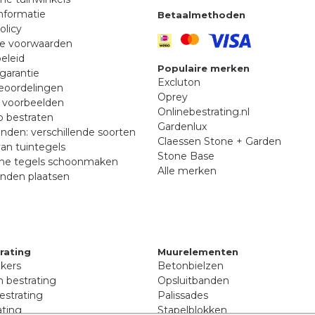
nformatie
Betaalmethoden
olicy
e voorwaarden
eleid
Populaire merken
garantie
Excluton
eoordelingen
Oprey
n voorbeelden
Onlinebestrating.nl
 bestraten
Gardenlux
nden: verschillende soorten
Claessen Stone + Garden
an tuintegels
Stone Base
he tegels schoonmaken
Alle merken
anden plaatsen
rating
Muurelementen
nkers
Betonbielzen
 bestrating
Opsluitbanden
estrating
Palissades
ating
Stapelblokken