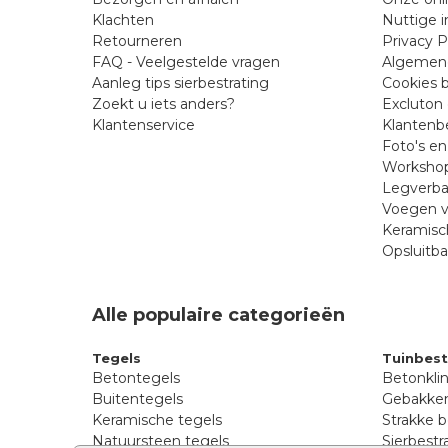
Klachten
Nuttige i
Retourneren
Privacy P
FAQ - Veelgestelde vragen
Algemen
Aanleg tips sierbestrating
Cookies b
Zoekt u iets anders?
Excluton 
Klantenservice
Klantenb
Foto's e
Workshop
Legverba
Voegen v
Keramisc
Opsluitb
Alle populaire categorieën
Tegels
Tuinbest
Betontegels
Betonkli
Buitentegels
Gebakken
Keramische tegels
Strakke b
Natuursteen tegels
Sierbestr