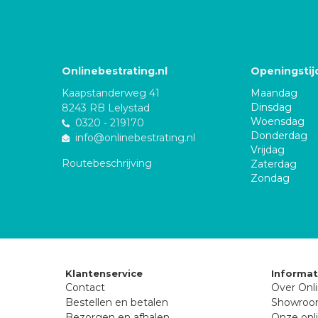
Onlinebestrating.nl
Openingstij
Kaapstanderweg 41
Maandag
Dinsdag
8243 RB Lelystad
Woensdag
0320 - 219170
Donderdag
info@onlinebestrating.nl
Vrijdag
Routebeschrijving
Zaterdag
Zondag
Klantenservice
Informat
Contact
Over Onli
Bestellen en betalen
Showro
Bezorgen en afhalen
Onze onli