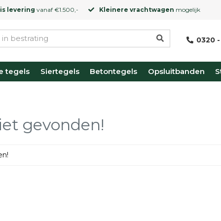
is levering
vanaf €1.500,-
Kleinere vrachtwagen
mogelijk
0320 -
e tegels
Siertegels
Betontegels
Opsluitbanden
S
iet gevonden!
en!