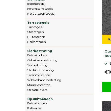
Betontegels
Keramische tegels
Natuursteen tegels
Terrastegels
Tuintegels
Stoeptegels
Buitentegels
K
Balkontegels
Sierbestrating
Oud
Betonklinkers
80
Gebakken bestrating
Sierbestrating
Strakke bestrating
€1
Trommelstenen
Wildverband bestrating
Muurelementen
Straatklinkers
Opsluitbanden
Betonbanden
Palissades