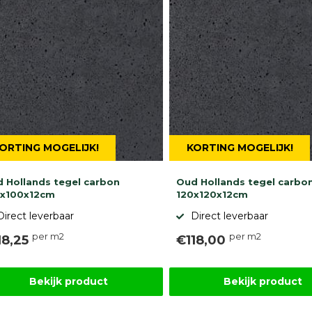
ORTING MOGELIJK!
KORTING MOGELIJK!
 Hollands tegel carbon
Oud Hollands tegel carbo
0x100x12cm
120x120x12cm
Direct leverbaar
Direct leverbaar
per m2
per m2
18,25
€118,00
Bekijk product
Bekijk product