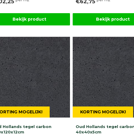
02,25
€62,75
Bekijk product
Bekijk product
ORTING MOGELIJK!
KORTING MOGELIJK!
 Hollands tegel carbon
Oud Hollands tegel carbo
0x120x12cm
40x40x5cm