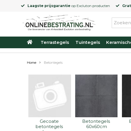
Laagste prijsgarantie
op
Excluton
producten
Grat
Terrastegels
Tuintegels
Keramisch
Home
Betontegels
Gecoate 
Betontegels 
betontegels 
60x60cm