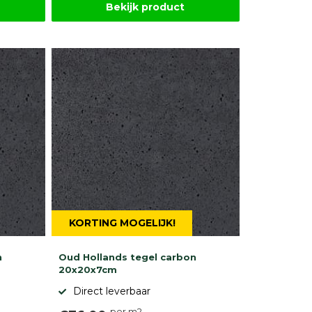
Bekijk product
KORTING MOGELIJK!
n
Oud Hollands tegel carbon
20x20x7cm
Direct leverbaar
per m2