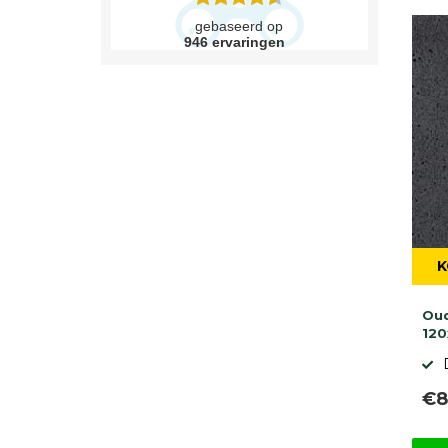
gebaseerd op
946
ervaringen
K
Oud
12
€8