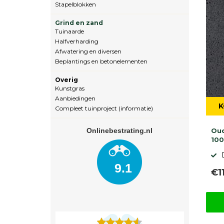
Stapelblokken
Grind en zand
Tuinaarde
Halfverharding
Afwatering en diversen
Beplantings en betonelementen
Overig
Kunstgras
Aanbiedingen
K
Compleet tuinproject (informatie)
Onlinebestrating.nl
Oud
10
9.1
€1