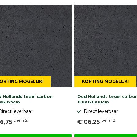
ORTING MOGELIJK!
KORTING MOGELIJK!
 Hollands tegel carbon
Oud Hollands tegel carbo
0x60x7cm
150x120x10cm
Direct leverbaar
Direct leverbaar
per m2
per m2
6,75
€106,25