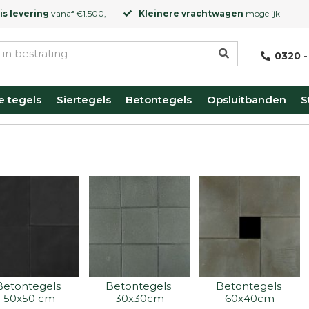
is levering
vanaf €1.500,-
Kleinere vrachtwagen
mogelijk
0320 -
e tegels
Siertegels
Betontegels
Opsluitbanden
S
Betontegels 
Betontegels 
Betontegels 
50x50 cm
30x30cm
60x40cm