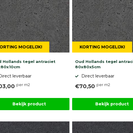
ORTING MOGELIJK!
KORTING MOGELIJK!
 Hollands tegel antraciet
Oud Hollands tegel antrac
x80x10cm
80x80x5cm
Direct leverbaar
Direct leverbaar
per m2
per m2
03,00
€70,50
Bekijk product
Bekijk product