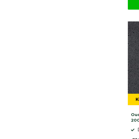
K
Oud
20