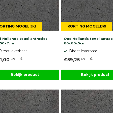
ORTING MOGELIJK!
KORTING MOGELIJK!
 Hollands tegel antraciet
Oud Hollands tegel antrac
x50x7cm
60x60x5cm
Direct leverbaar
Direct leverbaar
per m2
per m2
1,00
€59,25
Bekijk product
Bekijk product