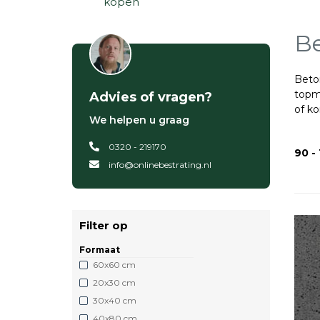
kopen
Be
Beton
topm
Advies of vragen?
of k
We helpen u graag
0320 - 219170
90 -
info@onlinebestrating.nl
Filter op
Formaat
60x60 cm
20x30 cm
30x40 cm
40x80 cm