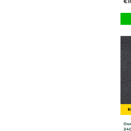
€1
K
Oud
24