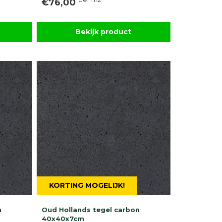
€76,00
Bekijk product
KORTING MOGELIJK!
n
Oud Hollands tegel carbon
40x40x7cm