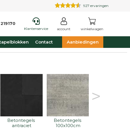
927
ervaringen
 219170
Klantenservice
account
winkelwagen
tapelblokken
Contact
Aanbiedingen
>
Betontegels 
Betontegels 
Betontegels 
antraciet
100x100cm
30x15cm