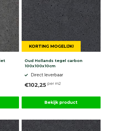
KORTING MOGELIJK!
iet
Oud Hollands tegel carbon
100x100x10cm
Direct leverbaar
per m2
€102,25
Bekijk product