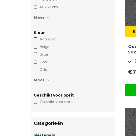
40x60 cm
Meer
K
Kleur
Antraciet
Oud
Beige
50
Bruin
Geel
Grijs
€7
Meer
Geschikt voor oprit
Geschikt voor oprit
Categorieën
Siertegels