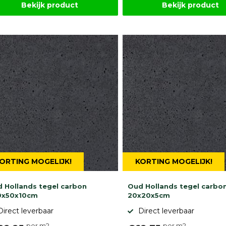
Bekijk product
Bekijk product
ORTING MOGELIJK!
KORTING MOGELIJK!
 Hollands tegel carbon
Oud Hollands tegel carbo
0x50x10cm
20x20x5cm
Direct leverbaar
Direct leverbaar
per m2
per m2