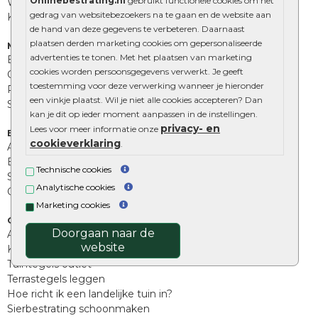
Onlinebestrating.nl
gebruikt functionele cookies om het
Wildverband bestrating
gedrag van websitebezoekers na te gaan en de website aan
Kingstones
de hand van deze gegevens te verbeteren. Daarnaast
plaatsen derden marketing cookies om gepersonaliseerde
Muurelementen
advertenties te tonen. Met het plaatsen van marketing
Betonbielzen
cookies worden persoonsgegevens verwerkt. Je geeft
Opsluitbanden
toestemming voor deze verwerking wanneer je hieronder
Palissades
een vinkje plaatst. Wil je niet alle cookies accepteren? Dan
Stapelblokken
kan je dit op ieder moment aanpassen in de instellingen.
privacy- en
Lees voor meer informatie onze
Extra benodigdheden
cookieverklaring
.
Afwatering en diversen
Beplantings en betonelementen
Technische cookies
Split, grind en zand
Analytische cookies
Oprit tegels
Marketing cookies
Overig
Doorgaan naar de
Aanbiedingen
website
Kunstgras
Tuintegels outlet
Terrastegels leggen
Hoe richt ik een landelijke tuin in?
Sierbestrating schoonmaken