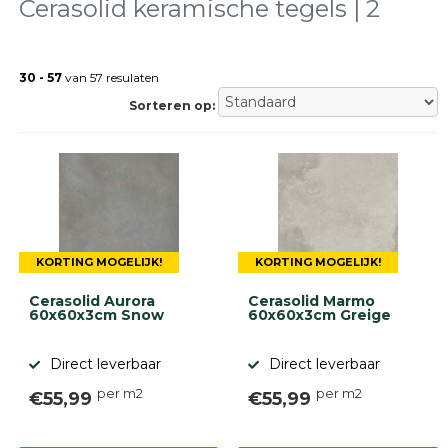
tegels
Cerasolid keramische tegels | 2
Natuursteen
tegels
30 - 57
van 57 resulaten
Terrastegels
Tuintegels
Sorteren op:
Stoeptegels
Buitentegels
Balkontegels
Sierbestrating
Betonklinkers
Gebakken
bestrating
KORTING MOGELIJK!
KORTING MOGELIJK!
Sierbestrating
Strakke
Cerasolid Aurora
Cerasolid Marmo
bestrating
60x60x3cm Snow
60x60x3cm Greige
Trommelstenen
Wildverband
Direct leverbaar
Direct leverbaar
bestrating
Muurelementen
per m2
per m2
€55,99
€55,99
Straatklinkers
Opsluitbanden