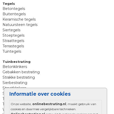
Tegels
Betontegels
Buitentegels
Keramische tegels
Natuursteen tegels
Siertegels
Stoeptegels
Straattegels
Terrastegels
Tuintegels
Tuinbestrating
Betonklinkers
Gebakken bestrating
Strakke bestrating
Sierbestrating
Straatklinkers
Informatie over cookies
Straatstenen
Trommelstenen
Tuinstenen
Onze website,
onlinebestrating.nl
, maakt gebruik van
cookies en daarmee vergelijkbare technieken.
Waalformaat