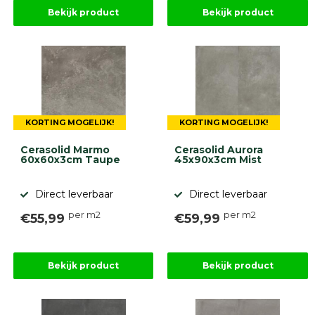
Betonbanden
Bekijk product
Bekijk product
Palissades
Stapelblokken
Grind
en
zand
Tuinaarde
Halfverharding
KORTING MOGELIJK!
KORTING MOGELIJK!
Afwatering
en
Cerasolid Marmo
Cerasolid Aurora
diversen
60x60x3cm Taupe
45x90x3cm Mist
Beplantings
en
Direct leverbaar
Direct leverbaar
betonelementen
per m2
per m2
€55,99
€59,99
Overig
Kunstgras
Aanbiedingen
Compleet
Bekijk product
Bekijk product
tuinproject
(informatie)