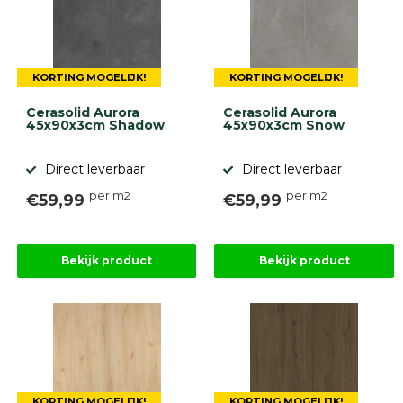
Onlinebestrating.nl
9.1
KORTING MOGELIJK!
KORTING MOGELIJK!
Cerasolid Aurora
Cerasolid Aurora
45x90x3cm Shadow
45x90x3cm Snow
Direct leverbaar
Direct leverbaar
per m2
per m2
€59,99
€59,99
gebaseerd
op
946
ervaringen
Bekijk product
Bekijk product
KORTING MOGELIJK!
KORTING MOGELIJK!