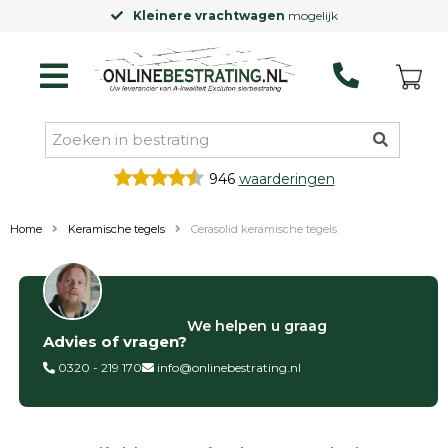
Kleinere vrachtwagen
mogelijk
946
waarderingen
Home
Keramische tegels
Cerasolid keramische tegels
Filter op
We helpen u graag
Advies of vragen?
Categorieën
0320 - 219 170
info@onlinebestrating.nl
Siertegels
Betontegels
Keramische