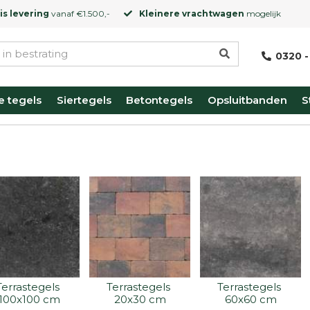
is levering
vanaf €1.500,-
Kleinere vrachtwagen
mogelijk
0320 -
e tegels
Siertegels
Betontegels
Opsluitbanden
S
Terrastegels 
Terrastegels 
Terrastegels 
100x100 cm
20x30 cm
60x60 cm