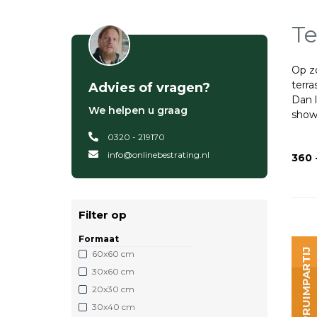
Te
Op zo
terra
Advies of vragen?
Dan l
We helpen u graag
show
0320 - 219170
info@onlinebestrating.nl
360 
Filter op
Formaat
OPRUIMPARTIJ
60x60 cm
30x60 cm
20x30 cm
30x40 cm