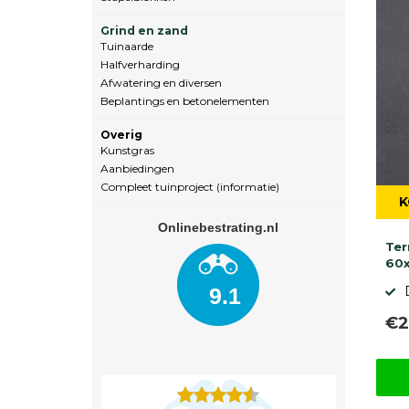
Grind en zand
Tuinaarde
Halfverharding
Afwatering en diversen
Beplantings en betonelementen
Overig
Kunstgras
Aanbiedingen
Compleet tuinproject (informatie)
K
Onlinebestrating.nl
Ter
60x
9.1
€2