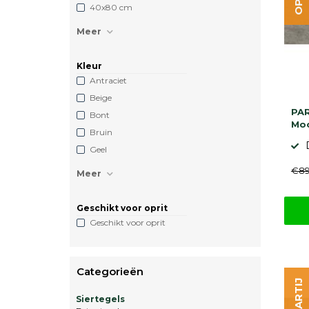
40x80 cm
Meer
Kleur
Antraciet
Beige
PAR
Bont
Mo
Bruin
Geel
€89
Meer
Geschikt voor oprit
Geschikt voor oprit
Categorieën
Siertegels