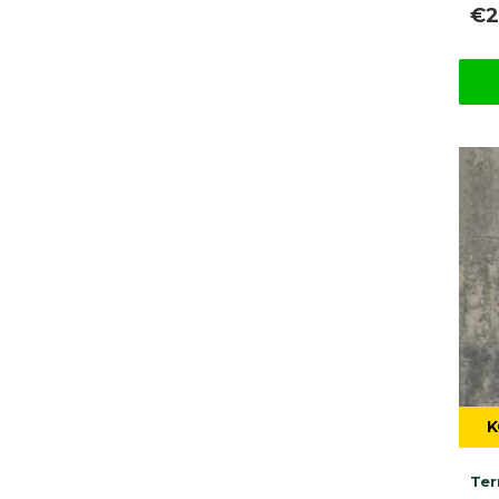
€2
K
Ter