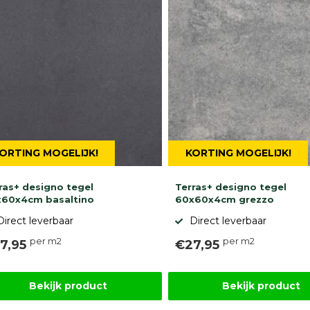
ORTING MOGELIJK!
KORTING MOGELIJK!
ras+ designo tegel
Terras+ designo tegel
60x4cm basaltino
60x60x4cm grezzo
Direct leverbaar
Direct leverbaar
per m2
per m2
7,95
€27,95
Bekijk product
Bekijk product