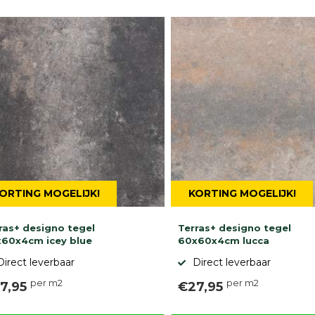
ORTING MOGELIJK!
KORTING MOGELIJK!
ras+ designo tegel
Terras+ designo tegel
60x4cm icey blue
60x60x4cm lucca
Direct leverbaar
Direct leverbaar
per m2
per m2
7,95
€27,95