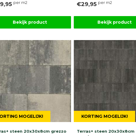
per m2
per m2
9,95
€29,95
Bekijk product
Bekijk product
ORTING MOGELIJK!
KORTING MOGELIJK!
ras+ steen 20x30x8cm grezzo
Terras+ steen 20x30x8cm g