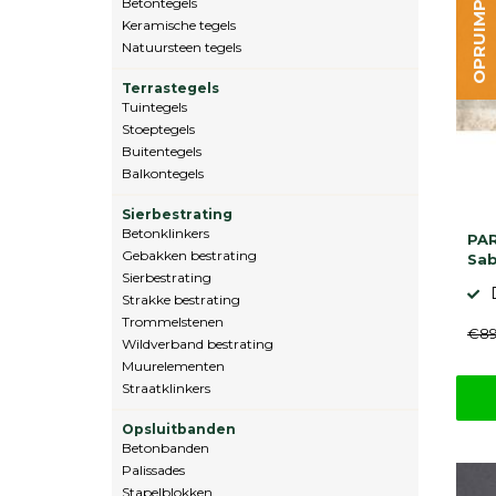
OPRUIMPARTIJ
Betontegels
Keramische tegels
Natuursteen tegels
Terrastegels
Tuintegels
Stoeptegels
Buitentegels
Balkontegels
Sierbestrating
Betonklinkers
PAR
Gebakken bestrating
Sab
Sierbestrating
Strakke bestrating
Trommelstenen
€89
Wildverband bestrating
Muurelementen
Straatklinkers
Opsluitbanden
Betonbanden
Palissades
Stapelblokken