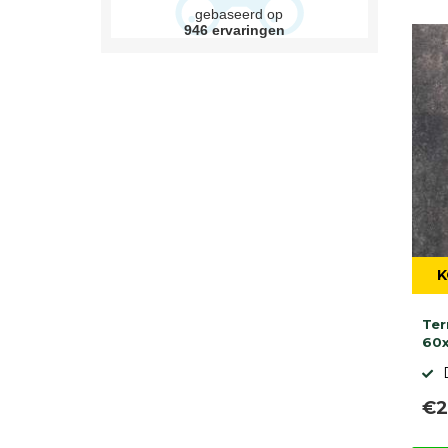
gebaseerd op
946
ervaringen
K
Ter
60x
€2