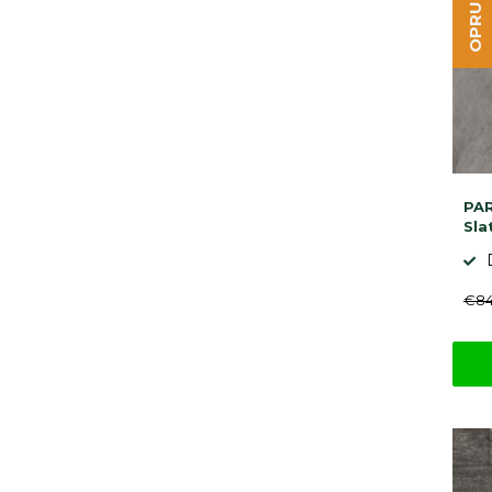
PAR
Sla
€84