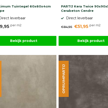
timum Tuintegel 60x60x4cm
PARTIJ Kera Twice 90x90
upe
Cerabeton Cendre
Direct leverbaar
Direct leverbaar
per m2
per m2
9,95
€51,95
€84,95
Bekijk product
Bekijk product
OPRUIMPARTIJ