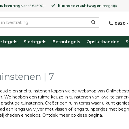
is levering
vanaf €1.500,-
Kleinere vrachtwagen
mogelijk
0320 -
e tegels
Siertegels
Betontegels
Opsluitbanden
S
instenen | 7
udig en snel tuinstenen kopen via de webshop van Onlinebestrat
r. We hebben een ruime keuze in tuinstenen van kwaliteitsmerk
 prachtige tuinstenen. Creëer een ruim terras waar u kunt gen
ad aan langs uw vijver met vissen of langs tuinperkjes met begro
lijkheden eindeloos. Ontdek meer op deze pagina.