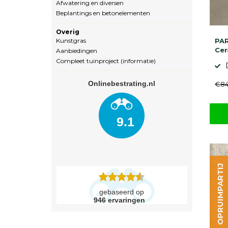
Afwatering en diversen
Beplantings en betonelementen
Overig
Kunstgras
PAR
Cer
Aanbiedingen
Compleet tuinproject (informatie)
Onlinebestrating.nl
€84
9.1
OPRUIMPARTIJ
gebaseerd op
946
ervaringen