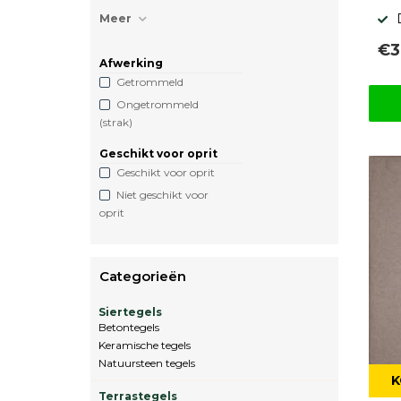
Meer
€3
Afwerking
Getrommeld
Ongetrommeld
(strak)
Geschikt voor oprit
Geschikt voor oprit
Niet geschikt voor
oprit
Categorieën
Siertegels
Betontegels
Keramische tegels
Natuursteen tegels
K
Terrastegels