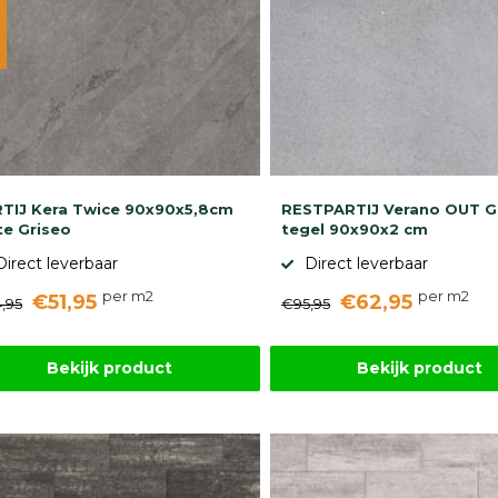
TIJ Kera Twice 90x90x5,8cm
RESTPARTIJ Verano OUT G
te Griseo
tegel 90x90x2 cm
Direct leverbaar
Direct leverbaar
per m2
per m2
€51,95
€62,95
,95
€95,95
Bekijk product
Bekijk product