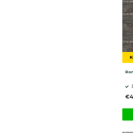
K
Rom
€4