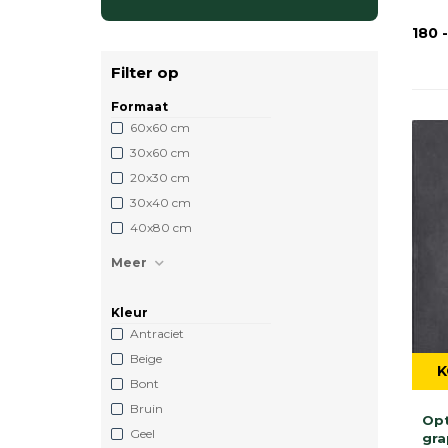
180 
Filter op
Formaat
60x60 cm
30x60 cm
20x30 cm
30x40 cm
40x80 cm
Meer
Kleur
Antraciet
Beige
K
Bont
Bruin
Op
Geel
gra