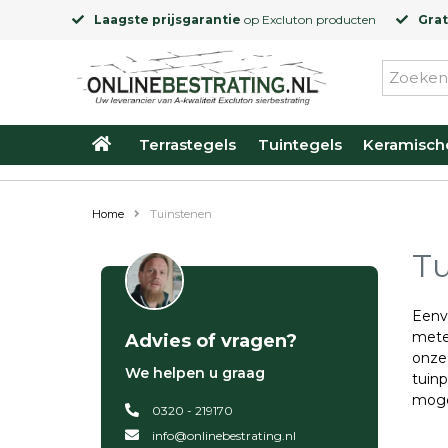
Laagste prijsgarantie
op
Excluton
producten
Grat
Terrastegels
Tuintegels
Keramisch
Home
Tuinstenen
Tu
Eenvo
mete
Advies of vragen?
onze
We helpen u graag
tuinp
moge
0320 - 219170
info@onlinebestrating.nl