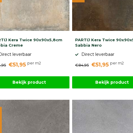
TIJ Kera Twice 90x90x5,8cm
PARTIJ Kera Twice 90x90
bia Creme
Sabbia Nero
Direct leverbaar
Direct leverbaar
per m2
per m2
€51,95
€51,95
,95
€84,95
Bekijk product
Bekijk product