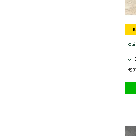
K
Gaj
€7