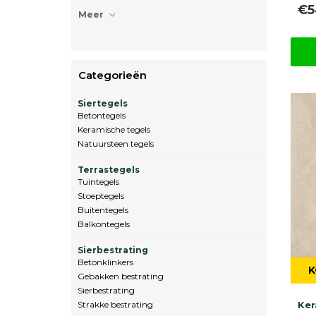
€5
Meer
Categorieën
Siertegels
Betontegels
Keramische tegels
Natuursteen tegels
Terrastegels
Tuintegels
Stoeptegels
Buitentegels
Balkontegels
Sierbestrating
Betonklinkers
K
Gebakken bestrating
Sierbestrating
Strakke bestrating
Ker