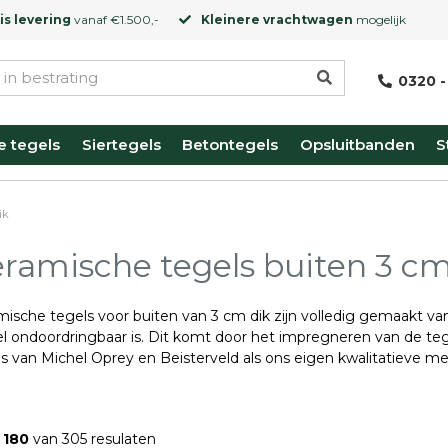
is levering
vanaf €1.500,-
Kleinere vrachtwagen
mogelijk
0320 -
e tegels
Siertegels
Betontegels
Opsluitbanden
S
ik
ramische tegels buiten 3 cm 
ische tegels voor buiten van 3 cm dik zijn volledig gemaakt van
el ondoordringbaar is. Dit komt door het impregneren van de teg
s van Michel Oprey en Beisterveld als ons eigen kwalitatieve me
- 180
van 305 resulaten