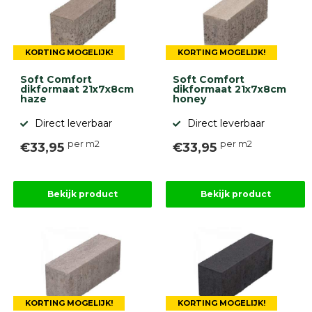
gebaseerd
op
946
ervaringen
KORTING MOGELIJK!
KORTING MOGELIJK!
Soft Comfort
Soft Comfort
dikformaat 21x7x8cm
dikformaat 21x7x8cm
haze
honey
Direct leverbaar
Direct leverbaar
per m2
per m2
€33,95
€33,95
Bekijk product
Bekijk product
KORTING MOGELIJK!
KORTING MOGELIJK!