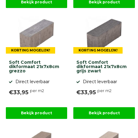
diversen
Bekijk product
Bekijk product
Beplantings
en
betonelementen
Overig
Kunstgras
Aanbiedingen
Compleet
KORTING MOGELIJK!
KORTING MOGELIJK!
tuinproject
(informatie)
Soft Comfort
Soft Comfort
dikformaat 21x7x8cm
dikformaat 21x7x8cm
grezzo
grijs zwart
Onlinebestrating.nl
Direct leverbaar
Direct leverbaar
per m2
per m2
€33,95
€33,95
9.1
Bekijk product
Bekijk product