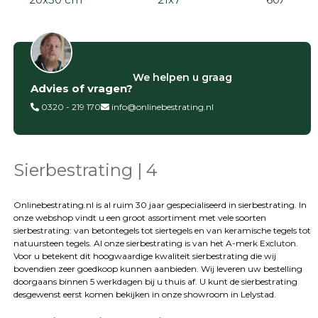
Filter op
We helpen u graag
Advies of vragen?
Categorieën
0320 - 219 170
info@onlinebestrating.nl
Siertegels
Betontegels
Keramische
tegels
Sierbestrating | 4
Natuursteen
tegels
Onlinebestrating.nl is al ruim 30 jaar gespecialiseerd in sierbestrating. In
onze webshop vindt u een groot assortiment met vele soorten
Terrastegels
sierbestrating: van betontegels tot siertegels en van keramische tegels tot
Tuintegels
natuursteen tegels. Al onze sierbestrating is van het A-merk Excluton.
Stoeptegels
Voor u betekent dit hoogwaardige kwaliteit sierbestrating die wij
Buitentegels
bovendien zeer goedkoop kunnen aanbieden. Wij leveren uw bestelling
Balkontegels
doorgaans binnen 5 werkdagen bij u thuis af. U kunt de sierbestrating
desgewenst eerst komen bekijken in onze showroom in Lelystad.
Sierbestrating
Betonklinkers