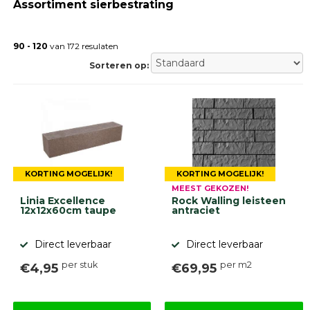
Assortiment sierbestrating
Gebakken
bestrating
Sierbestrating
90 - 120
van 172 resulaten
Strakke
bestrating
Sorteren op:
Trommelstenen
Wildverband
bestrating
Muurelementen
Straatklinkers
Opsluitbanden
Betonbanden
KORTING MOGELIJK!
KORTING MOGELIJK!
Palissades
MEEST GEKOZEN!
Stapelblokken
Linia Excellence
Rock Walling leisteen
12x12x60cm taupe
antraciet
Grind
en
zand
Direct leverbaar
Direct leverbaar
Tuinaarde
per stuk
per m2
€4,95
€69,95
Halfverharding
Afwatering
en