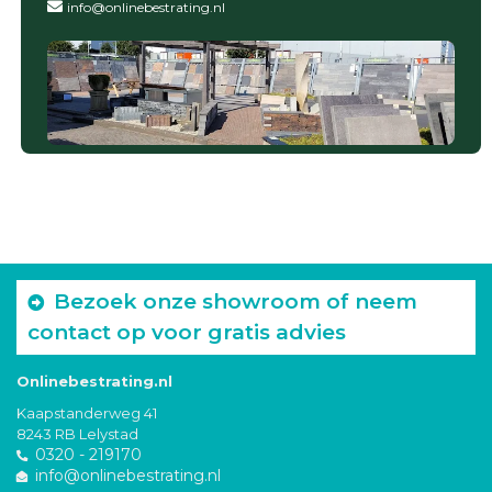
info@onlinebestrating.nl
Bezoek onze showroom of neem
contact op voor gratis advies
Onlinebestrating.nl
Kaapstanderweg 41
8243 RB Lelystad
0320 - 219170
info@onlinebestrating.nl