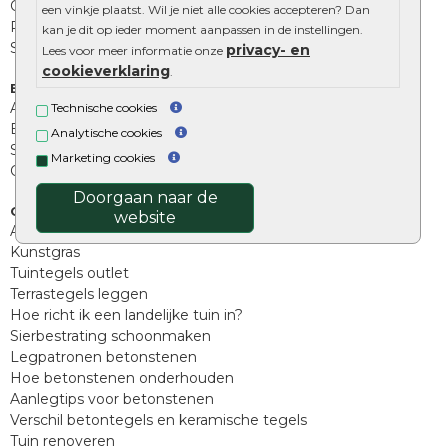
Opsluitbanden
een vinkje plaatst. Wil je niet alle cookies accepteren? Dan
Palissades
kan je dit op ieder moment aanpassen in de instellingen.
Stapelblokken
privacy- en
Lees voor meer informatie onze
cookieverklaring
.
Extra benodigdheden
Afwatering en diversen
Technische cookies
Beplantings en betonelementen
Analytische cookies
Split, grind en zand
Marketing cookies
Oprit tegels
Doorgaan naar de
Overig
website
Aanbiedingen
Kunstgras
Tuintegels outlet
Terrastegels leggen
Hoe richt ik een landelijke tuin in?
Sierbestrating schoonmaken
Legpatronen betonstenen
Hoe betonstenen onderhouden
Aanlegtips voor betonstenen
Verschil betontegels en keramische tegels
Tuin renoveren