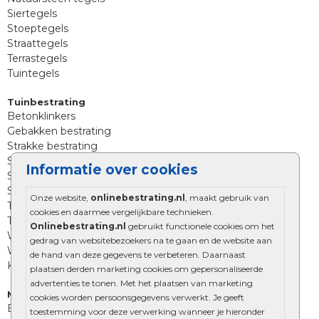
Siertegels
Stoeptegels
Straattegels
Terrastegels
Tuintegels
Tuinbestrating
Betonklinkers
Gebakken bestrating
Strakke bestrating
Sierbestrating
Informatie over cookies
Straatklinkers
Straatstenen
Onze website,
onlinebestrating.nl
, maakt gebruik van
Trommelstenen
cookies en daarmee vergelijkbare technieken.
Tuinstenen
Onlinebestrating.nl
gebruikt functionele cookies om het
Waalformaat
gedrag van websitebezoekers na te gaan en de website aan
Wildverband bestrating
de hand van deze gegevens te verbeteren. Daarnaast
Kingstones
plaatsen derden marketing cookies om gepersonaliseerde
advertenties te tonen. Met het plaatsen van marketing
Muurelementen
cookies worden persoonsgegevens verwerkt. Je geeft
Betonbielzen
toestemming voor deze verwerking wanneer je hieronder