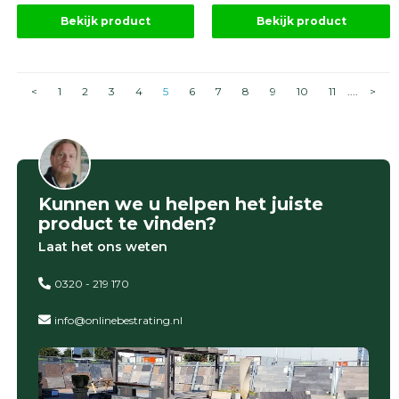
Bekijk product
Bekijk product
<
1
2
3
4
5
6
7
8
9
10
11
....
>
Kunnen we u helpen het juiste
product te vinden?
Laat het ons weten
0320 - 219 170
info@onlinebestrating.nl