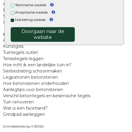
Afwatering en diversen
Technische cookies
Beplantings en betonelementen
Analytische cookies
Split, grind en zand
Marketing cookies
Oprit tegels
Doorgaan naar de
Overig
website
Aanbiedingen
Kunstgras
Tuintegels outlet
Terrastegels leggen
Hoe richt ik een landelijke tuin in?
Sierbestrating schoonmaken
Legpatronen betonstenen
Hoe betonstenen onderhouden
Aanlegtips voor betonstenen
Verschil betontegels en keramische tegels
Tuin renoveren
Wat is een facetrand?
Grindpad aanleggen
Onlinebestrating.nl ©2026