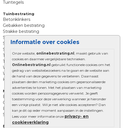
Tuintegels
Tuinbestrating
Betonklinkers
Gebakken bestrating
Strakke bestrating
Sierbestrating
Informatie over cookies
Straatklinkers
Straatstenen
Onze website,
onlinebestrating.nl
, maakt gebruik van
Trommelstenen
cookies en daarmee vergelijkbare technieken.
Tuinstenen
Onlinebestrating.nl
gebruikt functionele cookies om het
Waalformaat
gedrag van websitebezoekers na te gaan en de website aan
Wildverband bestrating
de hand van deze gegevens te verbeteren. Daarnaast
Kingstones
plaatsen derden marketing cookies om gepersonaliseerde
advertenties te tonen. Met het plaatsen van marketing
Muurelementen
cookies worden persoonsgegevens verwerkt. Je geeft
Betonbielzen
toestemming voor deze verwerking wanneer je hieronder
Opsluitbanden
een vinkje plaatst. Wil je niet alle cookies accepteren? Dan
Palissades
kan je dit op ieder moment aanpassen in de instellingen.
Stapelblokken
privacy- en
Lees voor meer informatie onze
cookieverklaring
.
Extra benodigdheden