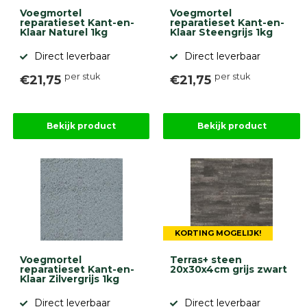
gebaseerd
Voegmortel
Voegmortel
op
reparatieset Kant-en-
reparatieset Kant-en-
Klaar Naturel 1kg
Klaar Steengrijs 1kg
946
ervaringen
Direct leverbaar
Direct leverbaar
per stuk
per stuk
€21,75
€21,75
Bekijk product
Bekijk product
KORTING MOGELIJK!
Voegmortel
Terras+ steen
reparatieset Kant-en-
20x30x4cm grijs zwart
Klaar Zilvergrijs 1kg
Direct leverbaar
Direct leverbaar