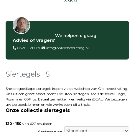
Filter op
We helpen u graag
Advies of vragen?
Categorieën
0320 - 219 170
info@onlinebestrating.nl
Siertegels
Betontegels
Keramische
tegels
Siertegels | 5
Natuursteen
tegels
Snel en goedkope siertegels kopen via de webshop van Onlinebestrating.
Kies uit een groot assortiment Excluton-siertegels, zoals de series Fuego,
Terrastegels
Pizarra en 60Plus. Betaal gemakkelijk en veilig via iDEAL. We bezorgen
Tuintegels
uw siertegels binnen enkele werkdagen bij u thuis.
Stoeptegels
Onze collectie siertegels
Buitentegels
Balkontegels
120 - 150
van 627 resulaten
Sierbestrating
Sorteren op: