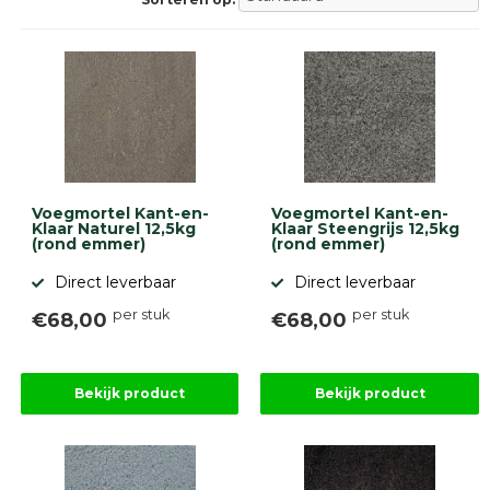
Betonklinkers
Gebakken
bestrating
Sierbestrating
Strakke
bestrating
Trommelstenen
Wildverband
bestrating
Muurelementen
Voegmortel Kant-en-
Voegmortel Kant-en-
Straatklinkers
Klaar Naturel 12,5kg
Klaar Steengrijs 12,5kg
(rond emmer)
(rond emmer)
Opsluitbanden
Direct leverbaar
Direct leverbaar
Betonbanden
Palissades
per stuk
per stuk
€68,00
€68,00
Stapelblokken
Grind
en
Bekijk product
Bekijk product
zand
Tuinaarde
Halfverharding
Afwatering
en