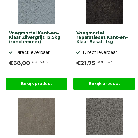
diversen
Beplantings
en
betonelementen
Voegmortel Kant-en-
Voegmortel
Overig
Klaar Zilvergrijs 12,5kg
reparatieset Kant-en-
Kunstgras
(rond emmer)
Klaar Basalt 1kg
Aanbiedingen
Compleet
Direct leverbaar
Direct leverbaar
tuinproject
per stuk
per stuk
€68,00
€21,75
(informatie)
Onlinebestrating.nl
Bekijk product
Bekijk product
9.1