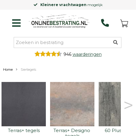
Kleinere vrachtwagen
mogelijk
946
waarderingen
Home
Siertegels
>
Terras+ tegels
Terras+ Designo 
60 Plus tegel
tegels