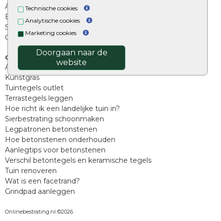
Afwatering en diversen
Technische cookies
Beplantings en betonelementen
Analytische cookies
Split, grind en zand
Marketing cookies
Oprit tegels
Doorgaan naar de
Overig
website
Aanbiedingen
Kunstgras
Tuintegels outlet
Terrastegels leggen
Hoe richt ik een landelijke tuin in?
Sierbestrating schoonmaken
Legpatronen betonstenen
Hoe betonstenen onderhouden
Aanlegtips voor betonstenen
Verschil betontegels en keramische tegels
Tuin renoveren
Wat is een facetrand?
Grindpad aanleggen
Onlinebestrating.nl ©2026