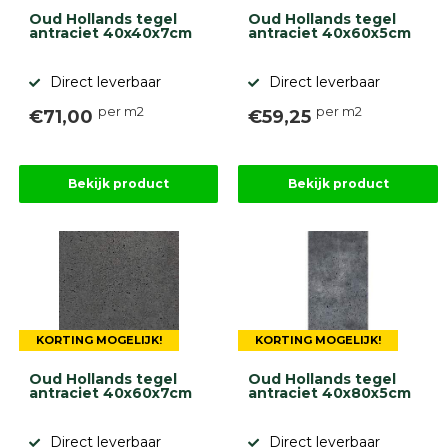
gebaseerd
Oud Hollands tegel
Oud Hollands tegel
op
antraciet 40x40x7cm
antraciet 40x60x5cm
946
ervaringen
Direct leverbaar
Direct leverbaar
per m2
per m2
€71,00
€59,25
Bekijk product
Bekijk product
KORTING MOGELIJK!
KORTING MOGELIJK!
Oud Hollands tegel
Oud Hollands tegel
antraciet 40x60x7cm
antraciet 40x80x5cm
Direct leverbaar
Direct leverbaar