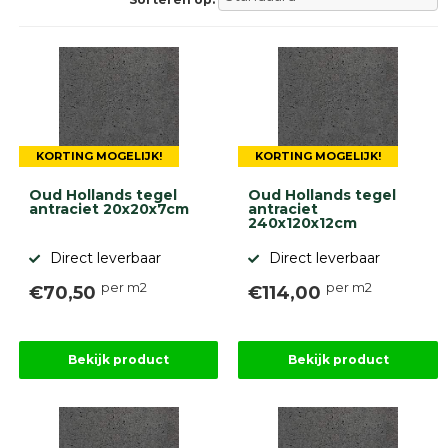
Betonklinkers
Gebakken
bestrating
Sierbestrating
Strakke
bestrating
Trommelstenen
Wildverband
KORTING MOGELIJK!
KORTING MOGELIJK!
bestrating
Muurelementen
Oud Hollands tegel
Oud Hollands tegel
Straatklinkers
antraciet 20x20x7cm
antraciet
240x120x12cm
Opsluitbanden
Direct leverbaar
Direct leverbaar
Betonbanden
Palissades
per m2
per m2
€70,50
€114,00
Stapelblokken
Grind
en
Bekijk product
Bekijk product
zand
Tuinaarde
Halfverharding
Afwatering
en