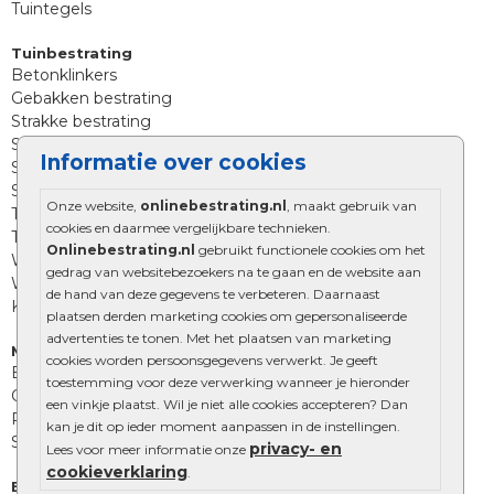
Tuintegels
Tuinbestrating
Betonklinkers
Gebakken bestrating
Strakke bestrating
Sierbestrating
Informatie over cookies
Straatklinkers
Straatstenen
Onze website,
onlinebestrating.nl
, maakt gebruik van
Trommelstenen
cookies en daarmee vergelijkbare technieken.
Tuinstenen
Onlinebestrating.nl
gebruikt functionele cookies om het
Waalformaat
gedrag van websitebezoekers na te gaan en de website aan
Wildverband bestrating
de hand van deze gegevens te verbeteren. Daarnaast
Kingstones
plaatsen derden marketing cookies om gepersonaliseerde
advertenties te tonen. Met het plaatsen van marketing
Muurelementen
cookies worden persoonsgegevens verwerkt. Je geeft
Betonbielzen
toestemming voor deze verwerking wanneer je hieronder
Opsluitbanden
een vinkje plaatst. Wil je niet alle cookies accepteren? Dan
Palissades
kan je dit op ieder moment aanpassen in de instellingen.
Stapelblokken
privacy- en
Lees voor meer informatie onze
cookieverklaring
.
Extra benodigdheden