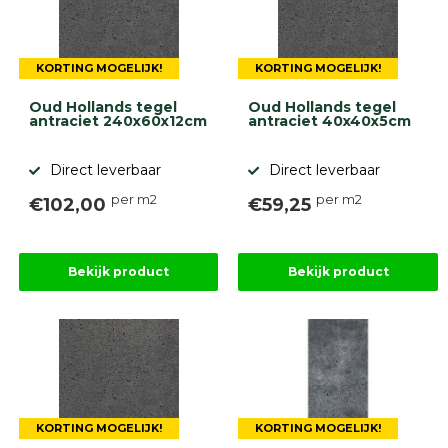
diversen
Beplantings
en
KORTING MOGELIJK!
KORTING MOGELIJK!
betonelementen
Oud Hollands tegel
Oud Hollands tegel
Overig
antraciet 240x60x12cm
antraciet 40x40x5cm
Kunstgras
Aanbiedingen
Compleet
Direct leverbaar
Direct leverbaar
tuinproject
per m2
per m2
€102,00
€59,25
(informatie)
Onlinebestrating.nl
Bekijk product
Bekijk product
9.1
KORTING MOGELIJK!
KORTING MOGELIJK!