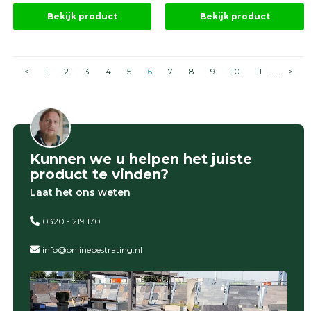
Bekijk product
Bekijk product
<
1
2
3
4
5
6
7
8
9
10
11
....
>
Kunnen we u helpen het juiste
product te vinden?
Laat het ons weten
0320 - 219 170
info@onlinebestrating.nl