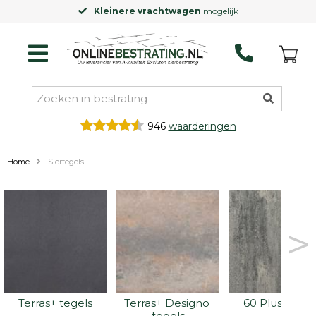
Kleinere vrachtwagen
mogelijk
946
waarderingen
Home
Siertegels
>
Terras+ tegels
Terras+ Designo 
60 Plus tegel
tegels