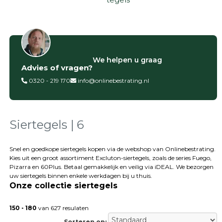
Filter op
We helpen u graag
Advies of vragen?
Categorieën
0320 - 219 170
info@onlinebestrating.nl
Siertegels
Betontegels
Keramische
tegels
Siertegels | 6
Natuursteen
tegels
Snel en goedkope siertegels kopen via de webshop van Onlinebestrating.
Kies uit een groot assortiment Excluton-siertegels, zoals de series Fuego,
Terrastegels
Pizarra en 60Plus. Betaal gemakkelijk en veilig via iDEAL. We bezorgen
Tuintegels
uw siertegels binnen enkele werkdagen bij u thuis.
Stoeptegels
Onze collectie siertegels
Buitentegels
Balkontegels
150 - 180
van 627 resulaten
Sierbestrating
Sorteren op: