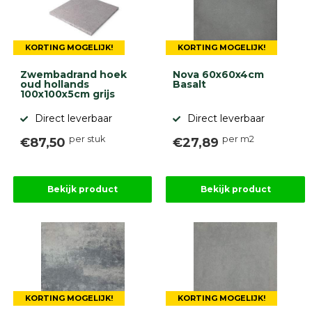
diversen
Beplantings
en
KORTING MOGELIJK!
KORTING MOGELIJK!
betonelementen
Zwembadrand hoek
Nova 60x60x4cm
Overig
oud hollands
Basalt
Kunstgras
100x100x5cm grijs
Aanbiedingen
Compleet
Direct leverbaar
Direct leverbaar
tuinproject
per stuk
per m2
€87,50
€27,89
(informatie)
Onlinebestrating.nl
Bekijk product
Bekijk product
9.1
KORTING MOGELIJK!
KORTING MOGELIJK!