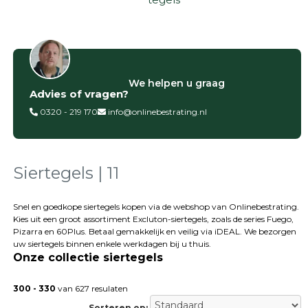
Filter op
We helpen u graag
Advies of vragen?
Categorieën
0320 - 219 170
info@onlinebestrating.nl
Siertegels
Betontegels
Keramische
tegels
Siertegels | 11
Natuursteen
tegels
Snel en goedkope siertegels kopen via de webshop van Onlinebestrating.
Kies uit een groot assortiment Excluton-siertegels, zoals de series Fuego,
Terrastegels
Pizarra en 60Plus. Betaal gemakkelijk en veilig via iDEAL. We bezorgen
Tuintegels
uw siertegels binnen enkele werkdagen bij u thuis.
Stoeptegels
Onze collectie siertegels
Buitentegels
Balkontegels
300 - 330
van 627 resulaten
Sierbestrating
Sorteren op: