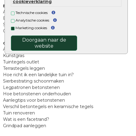
cookieverklaring
.
Extra benodigdheden
Afwatering en diversen
Technische cookies
Beplantings en betonelementen
Analytische cookies
Split, grind en zand
Marketing cookies
Oprit tegels
Doorgaan naar de
Overig
website
Aanbiedingen
Kunstgras
Tuintegels outlet
Terrastegels leggen
Hoe richt ik een landelijke tuin in?
Sierbestrating schoonmaken
Legpatronen betonstenen
Hoe betonstenen onderhouden
Aanlegtips voor betonstenen
Verschil betontegels en keramische tegels
Tuin renoveren
Wat is een facetrand?
Grindpad aanleggen