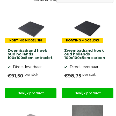
Betonklinkers
Gebakken
bestrating
Sierbestrating
Strakke
bestrating
Trommelstenen
Wildverband
KORTING MOGELIJK!
KORTING MOGELIJK!
bestrating
Muurelementen
Zwembadrand hoek
Zwembadrand hoek
Straatklinkers
oud hollands
oud hollands
100x100x5cm antraciet
100x100x5cm carbon
Opsluitbanden
Direct leverbaar
Direct leverbaar
Betonbanden
Palissades
per stuk
per stuk
€91,50
€98,75
Stapelblokken
Grind
en
Bekijk product
Bekijk product
zand
Tuinaarde
Halfverharding
Afwatering
en