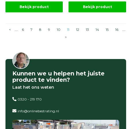
Bekijk product
Bekijk product
<
....
6
7
8
9
10
11
12
13
14
15
16
....
>
Kunnen we u helpen het juiste
product te vinden?
Laat het ons weten
0320 - 219 170
info@onlinebestrating.nl