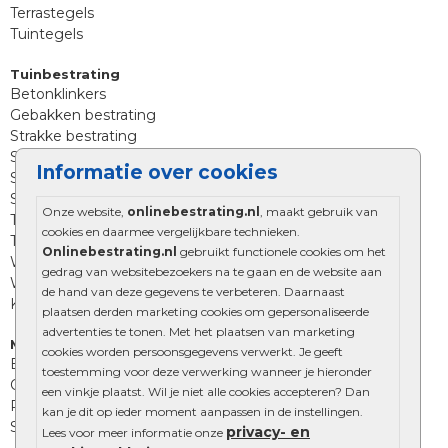
Terrastegels
Tuintegels
Tuinbestrating
Betonklinkers
Gebakken bestrating
Strakke bestrating
Sierbestrating
Informatie over cookies
Straatklinkers
Straatstenen
Onze website,
onlinebestrating.nl
, maakt gebruik van
Trommelstenen
cookies en daarmee vergelijkbare technieken.
Tuinstenen
Onlinebestrating.nl
gebruikt functionele cookies om het
Waalformaat
gedrag van websitebezoekers na te gaan en de website aan
Wildverband bestrating
de hand van deze gegevens te verbeteren. Daarnaast
Kingstones
plaatsen derden marketing cookies om gepersonaliseerde
advertenties te tonen. Met het plaatsen van marketing
Muurelementen
cookies worden persoonsgegevens verwerkt. Je geeft
Betonbielzen
toestemming voor deze verwerking wanneer je hieronder
Opsluitbanden
een vinkje plaatst. Wil je niet alle cookies accepteren? Dan
Palissades
kan je dit op ieder moment aanpassen in de instellingen.
Stapelblokken
privacy- en
Lees voor meer informatie onze