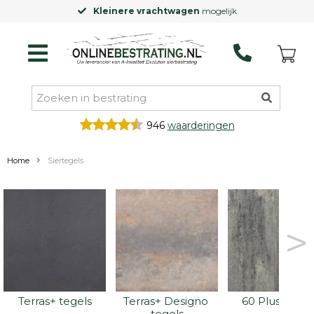
Kleinere vrachtwagen
mogelijk
946
waarderingen
Home
Siertegels
>
Terras+ tegels
Terras+ Designo 
60 Plus tegel
tegels