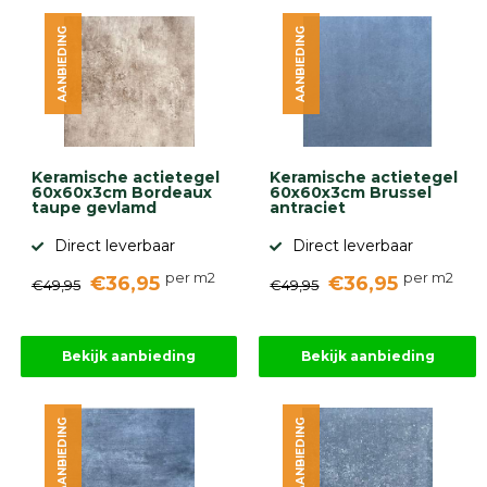
diversen
AANBIEDING
AANBIEDING
Beplantings
en
betonelementen
Overig
Kunstgras
Aanbiedingen
Keramische actietegel
Keramische actietegel
Compleet
60x60x3cm Bordeaux
60x60x3cm Brussel
tuinproject
taupe gevlamd
antraciet
(informatie)
Direct leverbaar
Direct leverbaar
Onlinebestrating.nl
per m2
per m2
€36,95
€36,95
€49,95
€49,95
9.1
Bekijk aanbieding
Bekijk aanbieding
AANBIEDING
AANBIEDING