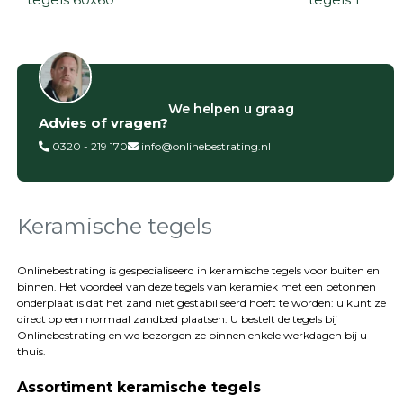
Filter op
We helpen u graag
Advies of vragen?
Categorieën
0320 - 219 170
info@onlinebestrating.nl
Siertegels
Betontegels
Keramische
tegels
Keramische tegels
Natuursteen
tegels
Onlinebestrating is gespecialiseerd in keramische tegels voor buiten en
binnen. Het voordeel van deze tegels van keramiek met een betonnen
Terrastegels
onderplaat is dat het zand niet gestabiliseerd hoeft te worden: u kunt ze
Tuintegels
direct op een normaal zandbed plaatsen. U bestelt de tegels bij
Stoeptegels
Onlinebestrating
en we bezorgen ze binnen enkele werkdagen bij u
Buitentegels
thuis.
Balkontegels
Assortiment keramische tegels
Sierbestrating