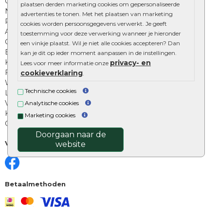
Onze online tuinwinkels
plaatsen derden marketing cookies om gepersonaliseerde
Nuttige informatie
advertenties te tonen. Met het plaatsen van marketing
Privacy Policy
cookies worden persoonsgegevens verwerkt. Je geeft
Algemene voorwaarden
toestemming voor deze verwerking wanneer je hieronder
Cookies beleid
een vinkje plaatst. Wil je niet alle cookies accepteren? Dan
Excluton garantie
kan je dit op ieder moment aanpassen in de instellingen.
Klantenbeoordelingen
privacy- en
Lees voor meer informatie onze
Foto's en voorbeelden
cookieverklaring
.
Workshop bestraten
Technische cookies
Legverbanden: verschillende soorten
Voegen van tuintegels
Analytische cookies
Keramische tegels schoonmaken
Marketing cookies
Opsluitbanden plaatsen
Doorgaan naar de
Volg ons
website
Betaalmethoden