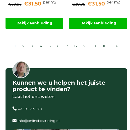
per m2
per m2
€31,50
€31,50
€39,95
€39,95
Bekijk aanbieding
Bekijk aanbieding
1
2
3
4
5
6
7
8
9
10
11
....
>
Kunnen we u helpen het juiste
product te vinden?
Laat het ons weten
0320 - 219 170
info@onlinebestrating.nl