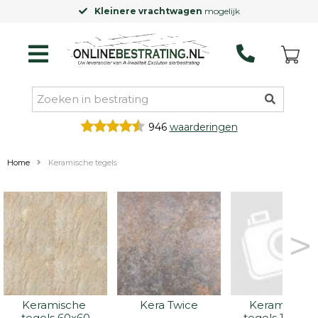
vrachtwagen
mogelijk
Laagste prijsg
946
waarderingen
Home
Keramische tegels
>
Keramische 
Kera Twice
Keramische 
tegels 60x60
tegels 100x10