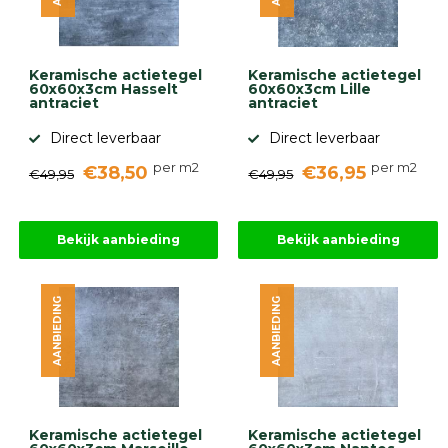
gebaseerd
op
946
ervaringen
Keramische actietegel
Keramische actietegel
60x60x3cm Hasselt
60x60x3cm Lille
antraciet
antraciet
Direct leverbaar
Direct leverbaar
per m2
per m2
€38,50
€36,95
€49,95
€49,95
Bekijk aanbieding
Bekijk aanbieding
AANBIEDING
AANBIEDING
Keramische actietegel
Keramische actietegel