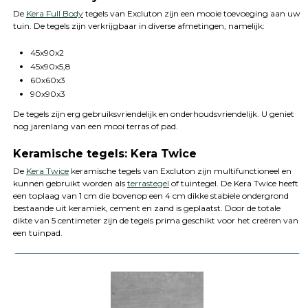
De
Kera Full Body
tegels van Excluton zijn een mooie toevoeging aan uw
tuin. De tegels zijn verkrijgbaar in diverse afmetingen, namelijk:
45x90x2
45x90x5,8
60x60x3
90x90x3
De tegels zijn erg gebruiksvriendelijk en onderhoudsvriendelijk. U geniet
nog jarenlang van een mooi terras of pad.
Keramische tegels: Kera Twice
De
Kera Twice
keramische tegels van Excluton zijn multifunctioneel en
kunnen gebruikt worden als
terrastegel
of tuintegel. De Kera Twice heeft
een toplaag van 1 cm die bovenop een 4 cm dikke stabiele ondergrond
bestaande uit keramiek, cement en zand is geplaatst. Door de totale
dikte van 5 centimeter zijn de tegels prima geschikt voor het creëren van
een tuinpad.