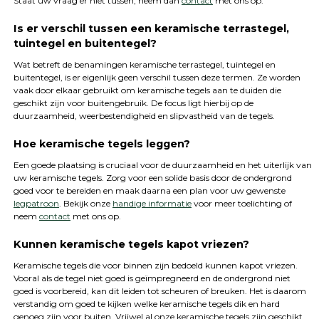
Staat uw vraag er niet tussen, neem dan
contact
met ons op.
Is er verschil tussen een keramische terrastegel,
tuintegel en buitentegel?
Wat betreft de benamingen keramische terrastegel, tuintegel en
buitentegel, is er eigenlijk geen verschil tussen deze termen. Ze worden
vaak door elkaar gebruikt om keramische tegels aan te duiden die
geschikt zijn voor buitengebruik. De focus ligt hierbij op de
duurzaamheid, weerbestendigheid en slipvastheid van de tegels.
Hoe keramische tegels leggen?
Een goede plaatsing is cruciaal voor de duurzaamheid en het uiterlijk van
uw keramische tegels. Zorg voor een solide basis door de ondergrond
goed voor te bereiden en maak daarna een plan voor uw gewenste
legpatroon
. Bekijk onze
handige informatie
voor meer toelichting of
neem
contact
met ons op.
Kunnen keramische tegels kapot vriezen?
Keramische tegels die voor binnen zijn bedoeld kunnen kapot vriezen.
Vooral als de tegel niet goed is geïmpregneerd en de ondergrond niet
goed is voorbereid, kan dit leiden tot scheuren of breuken. Het is daarom
verstandig om goed te kijken welke keramische tegels dik en hard
genoeg zijn voor buiten. Vrijwel al onze keramische tegels zijn geschikt