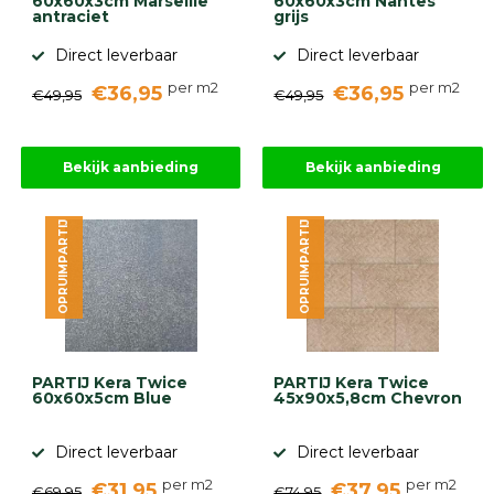
60x60x3cm Marseille
60x60x3cm Nantes
antraciet
grijs
Direct leverbaar
Direct leverbaar
per m2
per m2
€36,95
€36,95
€49,95
€49,95
Bekijk aanbieding
Bekijk aanbieding
OPRUIMPARTIJ
OPRUIMPARTIJ
PARTIJ Kera Twice
PARTIJ Kera Twice
60x60x5cm Blue
45x90x5,8cm Chevron
Direct leverbaar
Direct leverbaar
per m2
per m2
€31,95
€37,95
€69,95
€74,95