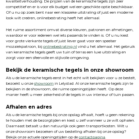
kwaliteitverhouding. De prijzen van de keramische tegels zijn zeer
competitief en er is voor elk budget wel een geschikte optie beschikbaar.
Of u nu op zoek bent naar een klassieke uitstraling of juist een moderne
look wilt creëren, onlinebestrating heeft het allemaal.
Het ruime assortiment omvat diverse kleuren, patronen en afmetingen,
waardoor er voor iedereen wel iets passends te vinden is. Of u nu kiest
voor grote vierkante tegels of juist liever gaat voor een speelser
mozaïekpatroon, bij
onlinebestrating.nl
vind u het allemaal. Het gebruik
van keramische tegels geeft uw tuin of terras een luxe uitstraling en
zorgt voor een sfeervolle en stijlvolle omgeving.
Bekijk de keramische tegels in onze showroom
Als u de keramische tegels eerst in het echt wilt bekijken voor u ze bestelt,
bezoekt u onze
showroom
in Lelystad. Al onze keramische tegels zijn te
bekijken in de showroom, die ruime openingstijden heeft. Op deze
manier heeft u meer zekerheid of de tegels in uw interieur of tuin passen.
Afhalen en adres
Als u de keramische tegels bij onze opslag afhaalt, hoeft u geen rekening
te houden met de bezorgtijden en kiest u zelf wanneer u ze wilt ophalen.
Daarnaast betaalt u dan natuurlijk ook geen transportkosten. Wilt u
onze showroom bezoeken of uw bestelling afhalen bij onze opslag?
Bekijk onze actuele openingstijden op de
contactpagina
.