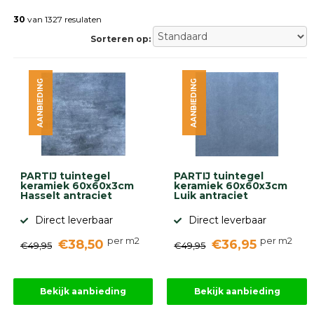
Betonklinkers
Gebakken
30
van 1327 resulaten
bestrating
Sorteren op:
Sierbestrating
Strakke
bestrating
AANBIEDING
AANBIEDING
Trommelstenen
Wildverband
bestrating
Muurelementen
Straatklinkers
Opsluitbanden
PARTIJ tuintegel
PARTIJ tuintegel
Betonbanden
keramiek 60x60x3cm
keramiek 60x60x3cm
Hasselt antraciet
Luik antraciet
Palissades
Stapelblokken
Direct leverbaar
Direct leverbaar
Grind
per m2
per m2
€38,50
€36,95
en
€49,95
€49,95
zand
Tuinaarde
Halfverharding
Bekijk aanbieding
Bekijk aanbieding
Afwatering
en