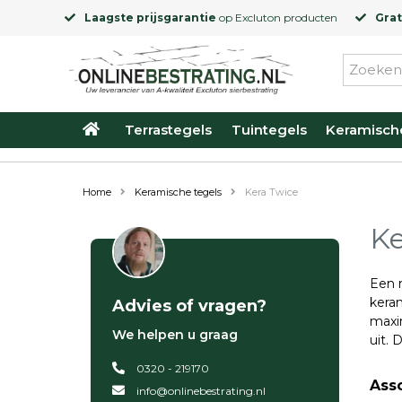
Laagste prijsgarantie
op
Excluton
producten
Grat
Terrastegels
Tuintegels
Keramisch
Home
Keramische tegels
Kera Twice
Ke
Een r
kera
Advies of vragen?
maxim
We helpen u graag
uit. 
0320 - 219170
Ass
info@onlinebestrating.nl