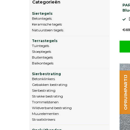
Categorieën
PAR
Blu
Siertegels
Betontegels
Keramische tegels
€69
Natuursteen tegels
Terrastegels
Tuintegels
Stoeptegels
Buitentegels
Balkontegels
Sierbestrating
OPRUIMPARTIJ
Betonklinkers
Gebakken bestrating
Sierbestrating
Strakke bestrating
Trommelstenen
Wildverband bestrating
Muurelementen
Straatklinkers