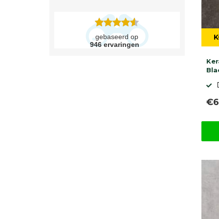
gebaseerd op
K
946
ervaringen
Ker
Bla
€6