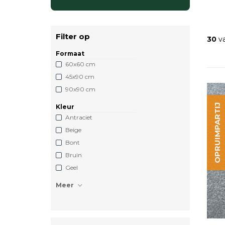
Filter op
30
va
Formaat
60x60 cm
45x90 cm
90x90 cm
OPRUIMPARTIJ
Kleur
Antraciet
Beige
Bont
Bruin
Geel
Meer