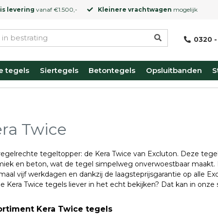
is levering
vanaf €1.500,-
Kleinere vrachtwagen
mogelijk
0320 -
e tegels
Siertegels
Betontegels
Opsluitbanden
S
ra Twice
egelrechte tegeltopper: de Kera Twice van Excluton. Deze tegel 
miek en beton, wat de tegel simpelweg onverwoestbaar maakt. 
aal vijf werkdagen en dankzij de laagsteprijsgarantie op alle E
De Kera Twice tegels liever in het echt bekijken? Dat kan in onz
ortiment Kera Twice tegels