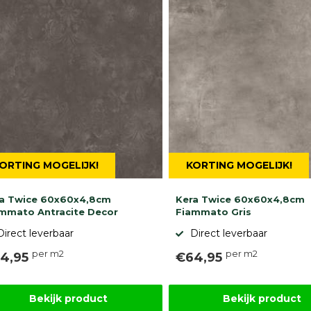
ORTING MOGELIJK!
KORTING MOGELIJK!
a Twice 60x60x4,8cm
Kera Twice 60x60x4,8cm
mmato Antracite Decor
Fiammato Gris
Direct leverbaar
Direct leverbaar
per m2
per m2
4,95
€64,95
Bekijk product
Bekijk product