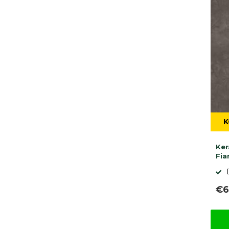
K
Ker
Fia
€6