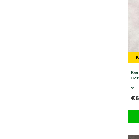
K
Ker
Cer
€6