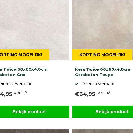
ORTING MOGELIJK!
KORTING MOGELIJK!
a Twice 60x60x4,8cm
Kera Twice 60x60x4,8cm
abeton Gris
Cerabeton Taupe
Direct leverbaar
Direct leverbaar
per m2
per m2
4,95
€64,95
Bekijk product
Bekijk product