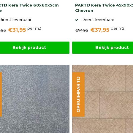
TIJ Kera Twice 60x60x5cm
PARTIJ Kera Twice 45x90x
e
Chevron
Direct leverbaar
Direct leverbaar
per m2
per m2
€31,95
€37,95
,95
€74,95
Bekijk product
Bekijk product
OPRUIMPARTIJ