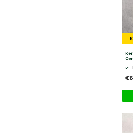
K
Ker
Cer
€6