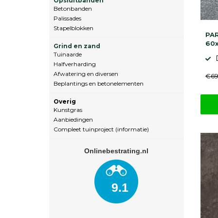
Opsluitbanden
Betonbanden
Palissades
Stapelblokken
PAR
60
Grind en zand
Tuinaarde
Halfverharding
Afwatering en diversen
€69
Beplantings en betonelementen
Overig
Kunstgras
Aanbiedingen
Compleet tuinproject (informatie)
Onlinebestrating.nl
9.1