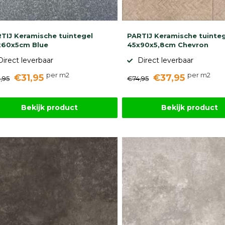
TIJ Keramische tuintegel
PARTIJ Keramische tuinte
x60x5cm Blue
45x90x5,8cm Chevron
Direct leverbaar
Direct leverbaar
per m2
per m2
€31,95
€37,95
,95
€74,95
Bekijk product
Bekijk product