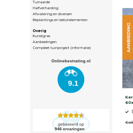
Tuinaarde
Halfverharding
Afwatering en diversen
Beplantings en betonelementen
AANBIEDING
Overig
Kunstgras
Aanbiedingen
Compleet tuinproject (informatie)
Onlinebestrating.nl
9.1
Ker
60x
€49
gebaseerd op
946
ervaringen