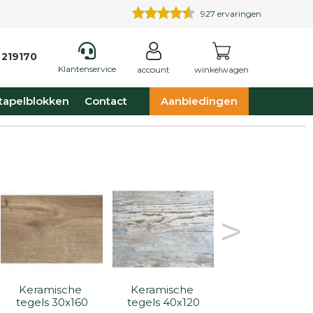
927
ervaringen
 219170
Klantenservice
account
winkelwagen
tapelblokken
Contact
Aanbiedingen
>
Keramische 
Keramische 
Keramische 
tegels 30x160
tegels 40x120
tegels 40x80