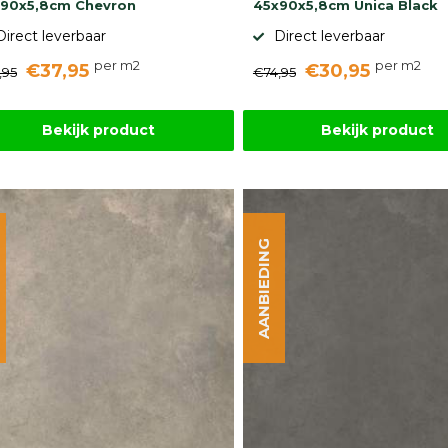
90x5,8cm Chevron
45x90x5,8cm Unica Black
Direct leverbaar
Direct leverbaar
per m2
per m2
€37,95
€30,95
,95
€74,95
Bekijk product
Bekijk product
AANBIEDING