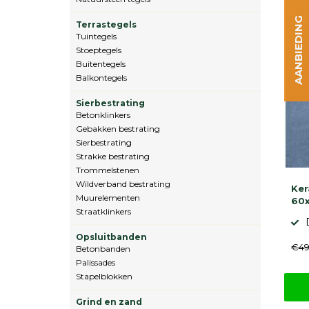
AANBIEDING
Terrastegels
Tuintegels
Stoeptegels
Buitentegels
Balkontegels
Sierbestrating
Betonklinkers
Gebakken bestrating
Sierbestrating
Strakke bestrating
Trommelstenen
Wildverband bestrating
Ker
Muurelementen
60x
Straatklinkers
Opsluitbanden
€49
Betonbanden
Palissades
Stapelblokken
Grind en zand