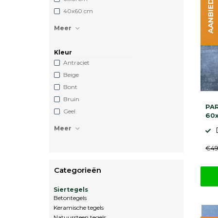
AANBIEDING
40x60 cm
Meer
Kleur
Antraciet
Beige
Bont
Bruin
PAR
Geel
60x
Meer
€49
Categorieën
Siertegels
Betontegels
Keramische tegels
Natuursteen tegels