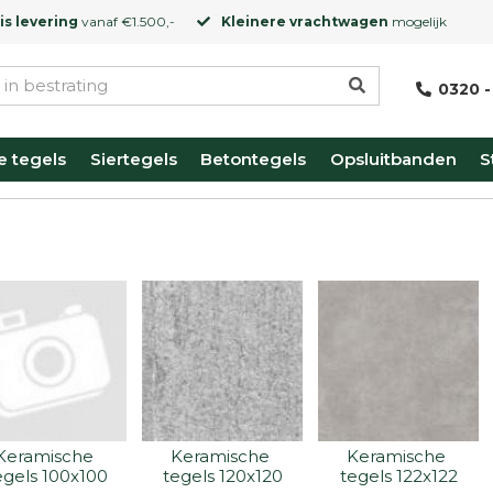
is levering
vanaf €1.500,-
Kleinere vrachtwagen
mogelijk
0320 -
e tegels
Siertegels
Betontegels
Opsluitbanden
S
Keramische 
Keramische 
Keramische 
egels 100x100
tegels 120x120
tegels 122x122