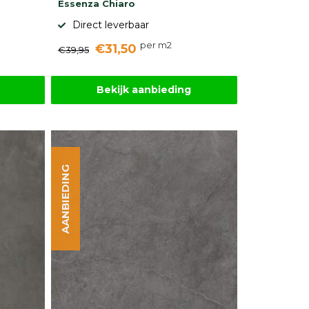
Essenza Chiaro
Direct leverbaar
per m2
€31,50
€39,95
Bekijk aanbieding
AANBIEDING