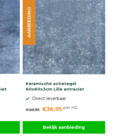
AANBIEDING
Keramische actietegel
iet
60x60x3cm Lille antraciet
Direct leverbaar
per m2
€36,95
€49,95
Bekijk aanbieding