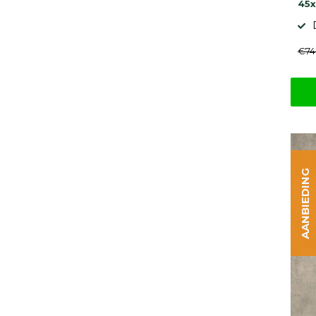
45x
€74
AANBIEDING