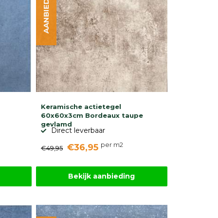
AANBIEDING
Keramische actietegel
60x60x3cm Bordeaux taupe
gevlamd
Direct leverbaar
per m2
€36,95
€49,95
Bekijk aanbieding