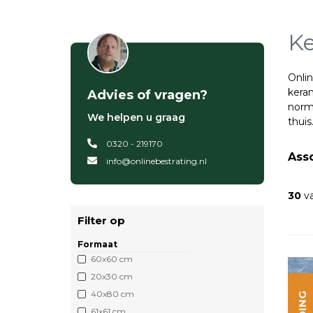
Ke
Onlin
keram
Advies of vragen?
norma
We helpen u graag
thuis
0320 - 219170
Ass
info@onlinebestrating.nl
30
va
Filter op
Formaat
60x60 cm
20x30 cm
40x80 cm
61x61 cm