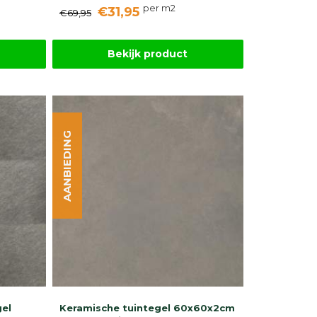
per m2
€31,95
€69,95
Bekijk product
AANBIEDING
gel
Keramische tuintegel 60x60x2cm