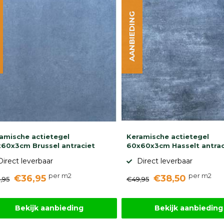
AANBIEDING
amische actietegel
Keramische actietegel
60x3cm Brussel antraciet
60x60x3cm Hasselt antrac
Direct leverbaar
Direct leverbaar
per m2
per m2
€36,95
€38,50
,95
€49,95
Bekijk aanbieding
Bekijk aanbieding