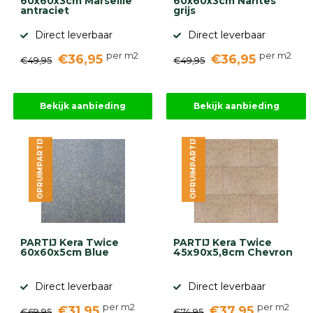
60x60x3cm Marseille
60x60x3cm Nantes
antraciet
grijs
Direct leverbaar
Direct leverbaar
per m2
per m2
€36,95
€36,95
€49,95
€49,95
Bekijk aanbieding
Bekijk aanbieding
OPRUIMPARTIJ
OPRUIMPARTIJ
PARTIJ Kera Twice
PARTIJ Kera Twice
60x60x5cm Blue
45x90x5,8cm Chevron
Direct leverbaar
Direct leverbaar
per m2
per m2
€31,95
€37,95
€69,95
€74,95