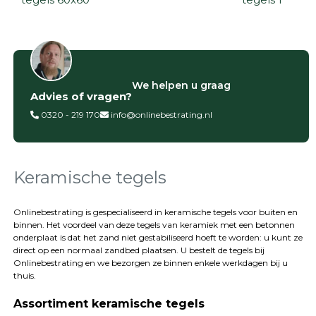
Filter op
We helpen u graag
Advies of vragen?
Categorieën
0320 - 219 170
info@onlinebestrating.nl
Siertegels
Betontegels
Keramische
tegels
Keramische tegels
Natuursteen
tegels
Onlinebestrating is gespecialiseerd in keramische tegels voor buiten en
binnen. Het voordeel van deze tegels van keramiek met een betonnen
Terrastegels
onderplaat is dat het zand niet gestabiliseerd hoeft te worden: u kunt ze
Tuintegels
direct op een normaal zandbed plaatsen. U bestelt de tegels bij
Stoeptegels
Onlinebestrating
en we bezorgen ze binnen enkele werkdagen bij u
Buitentegels
thuis.
Balkontegels
Assortiment keramische tegels
Sierbestrating