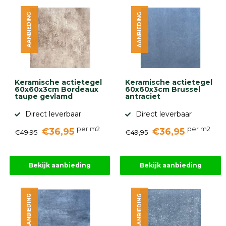
diversen
AANBIEDING
AANBIEDING
Beplantings
en
betonelementen
Overig
Kunstgras
Aanbiedingen
Keramische actietegel
Keramische actietegel
Compleet
60x60x3cm Bordeaux
60x60x3cm Brussel
tuinproject
taupe gevlamd
antraciet
(informatie)
Direct leverbaar
Direct leverbaar
Onlinebestrating.nl
per m2
per m2
€36,95
€36,95
€49,95
€49,95
9.1
Bekijk aanbieding
Bekijk aanbieding
AANBIEDING
AANBIEDING