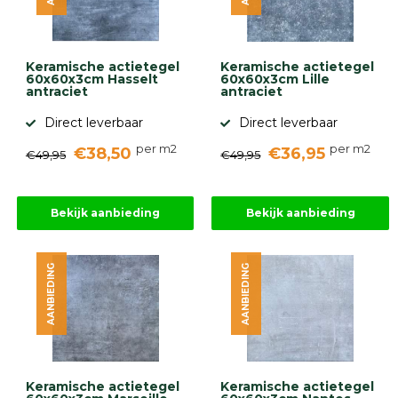
gebaseerd
op
946
ervaringen
Keramische actietegel
Keramische actietegel
60x60x3cm Hasselt
60x60x3cm Lille
antraciet
antraciet
Direct leverbaar
Direct leverbaar
per m2
per m2
€38,50
€36,95
€49,95
€49,95
Bekijk aanbieding
Bekijk aanbieding
AANBIEDING
AANBIEDING
Keramische actietegel
Keramische actietegel