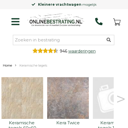
vrachtwagen
mogelijk
Laagste prijsg
946
waarderingen
Home
Keramische tegels
>
Keramische 
Kera Twice
Keramische 
tegels 60x60
tegels 100x10