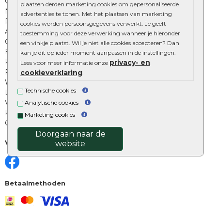
Onze online tuinwinkels
plaatsen derden marketing cookies om gepersonaliseerde
Nuttige informatie
advertenties te tonen. Met het plaatsen van marketing
Privacy Policy
cookies worden persoonsgegevens verwerkt. Je geeft
Algemene voorwaarden
toestemming voor deze verwerking wanneer je hieronder
Cookies beleid
een vinkje plaatst. Wil je niet alle cookies accepteren? Dan
Excluton garantie
kan je dit op ieder moment aanpassen in de instellingen.
Klantenbeoordelingen
privacy- en
Lees voor meer informatie onze
Foto's en voorbeelden
cookieverklaring
.
Workshop bestraten
Technische cookies
Legverbanden: verschillende soorten
Voegen van tuintegels
Analytische cookies
Keramische tegels schoonmaken
Marketing cookies
Opsluitbanden plaatsen
Doorgaan naar de
Volg ons
website
Betaalmethoden