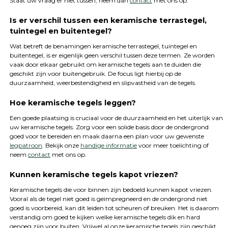
Staat uw vraag er niet tussen, neem dan
contact
met ons op.
Is er verschil tussen een keramische terrastegel,
tuintegel en buitentegel?
Wat betreft de benamingen keramische terrastegel, tuintegel en
buitentegel, is er eigenlijk geen verschil tussen deze termen. Ze worden
vaak door elkaar gebruikt om keramische tegels aan te duiden die
geschikt zijn voor buitengebruik. De focus ligt hierbij op de
duurzaamheid, weerbestendigheid en slipvastheid van de tegels.
Hoe keramische tegels leggen?
Een goede plaatsing is cruciaal voor de duurzaamheid en het uiterlijk van
uw keramische tegels. Zorg voor een solide basis door de ondergrond
goed voor te bereiden en maak daarna een plan voor uw gewenste
legpatroon
. Bekijk onze
handige informatie
voor meer toelichting of
neem
contact
met ons op.
Kunnen keramische tegels kapot vriezen?
Keramische tegels die voor binnen zijn bedoeld kunnen kapot vriezen.
Vooral als de tegel niet goed is geïmpregneerd en de ondergrond niet
goed is voorbereid, kan dit leiden tot scheuren of breuken. Het is daarom
verstandig om goed te kijken welke keramische tegels dik en hard
genoeg zijn voor buiten. Vrijwel al onze keramische tegels zijn geschikt