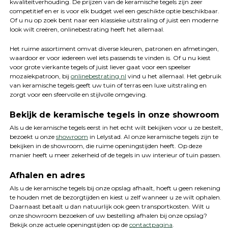
kwaliteitverhouding. De prijzen van de keramische tegels zijn zeer
competitief en er is voor elk budget wel een geschikte optie beschikbaar.
Of u nu op zoek bent naar een klassieke uitstraling of juist een moderne
look wilt creëren, onlinebestrating heeft het allemaal.
Het ruime assortiment omvat diverse kleuren, patronen en afmetingen,
waardoor er voor iedereen wel iets passends te vinden is. Of u nu kiest
voor grote vierkante tegels of juist liever gaat voor een speelser
mozaïekpatroon, bij
onlinebestrating.nl
vind u het allemaal. Het gebruik
van keramische tegels geeft uw tuin of terras een luxe uitstraling en
zorgt voor een sfeervolle en stijlvolle omgeving.
Bekijk de keramische tegels in onze showroom
Als u de keramische tegels eerst in het echt wilt bekijken voor u ze bestelt,
bezoekt u onze
showroom
in Lelystad. Al onze keramische tegels zijn te
bekijken in de showroom, die ruime openingstijden heeft. Op deze
manier heeft u meer zekerheid of de tegels in uw interieur of tuin passen.
Afhalen en adres
Als u de keramische tegels bij onze opslag afhaalt, hoeft u geen rekening
te houden met de bezorgtijden en kiest u zelf wanneer u ze wilt ophalen.
Daarnaast betaalt u dan natuurlijk ook geen transportkosten. Wilt u
onze showroom bezoeken of uw bestelling afhalen bij onze opslag?
Bekijk onze actuele openingstijden op de
contactpagina
.