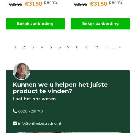
per m2
per m2
€31,50
€31,50
€39,95
€39,95
Bekijk aanbieding
Bekijk aanbieding
1
2
3
4
5
6
7
8
9
10
11
....
>
Kunnen we u helpen het juiste
product te vinden?
Laat het ons weten
0320 - 219 170
info@onlinebestrating.nl