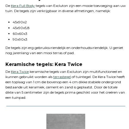
De
Kera Full Body
tegels van Excluton zijn een mooie toevoeging aan uw
tuin. De tegels zijn verkrijgbaar in diverse afmetingen, namelijk:
45x90x2
45x90x5,8
60x60x3
90x90x3
De tegels zijn erg gebruiksvriendelijk en onderhoudsvriendelijk. U geniet
nog jarenlang van een mooi terras of pad.
Keramische tegels: Kera Twice
De
Kera Twice
keramische tegels van Excluton zijn multifunctioneel en
kunnen gebruikt worden als
terrastegel
of tuintegel. De Kera Twice heeft
een toplaag van 1 cm die bovenop een 4 cm dikke stabiele ondergrond
bestaande uit keramiek, cement en zand is geplaatst. Door de totale
dikte van 5 centimeter zijn de tegels prima geschikt voor het creëren van
een tuinpad.