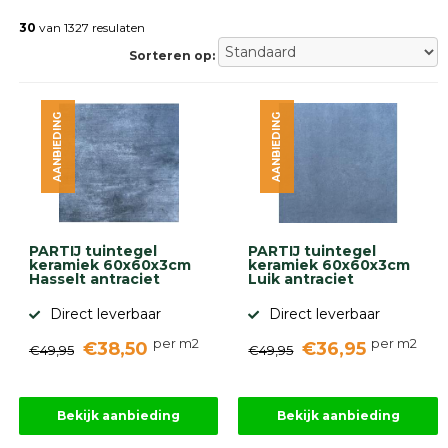
Betonklinkers
Gebakken
30
van 1327 resulaten
bestrating
Sorteren op:
Sierbestrating
Strakke
bestrating
AANBIEDING
AANBIEDING
Trommelstenen
Wildverband
bestrating
Muurelementen
Straatklinkers
Opsluitbanden
PARTIJ tuintegel
PARTIJ tuintegel
Betonbanden
keramiek 60x60x3cm
keramiek 60x60x3cm
Hasselt antraciet
Luik antraciet
Palissades
Stapelblokken
Direct leverbaar
Direct leverbaar
Grind
per m2
per m2
€38,50
€36,95
en
€49,95
€49,95
zand
Tuinaarde
Halfverharding
Bekijk aanbieding
Bekijk aanbieding
Afwatering
en