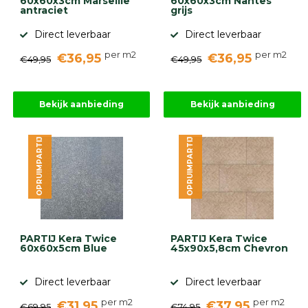
60x60x3cm Marseille
60x60x3cm Nantes
antraciet
grijs
Direct leverbaar
Direct leverbaar
per m2
per m2
€36,95
€36,95
€49,95
€49,95
Bekijk aanbieding
Bekijk aanbieding
OPRUIMPARTIJ
OPRUIMPARTIJ
PARTIJ Kera Twice
PARTIJ Kera Twice
60x60x5cm Blue
45x90x5,8cm Chevron
Direct leverbaar
Direct leverbaar
per m2
per m2
€31,95
€37,95
€69,95
€74,95