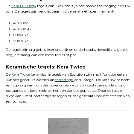
De
Kera Full Body
tegels van Excluton zijn een mooie toevoeging aan uw
tuin. De tegels zijn verkrijgbaar in diverse afmetingen, namelijk:
45x90x2
45x90x5,8
60x60x3
90x90x3
De tegels zijn erg gebruiksvriendelijk en onderhoudsvriendelijk. U geniet
nog jarenlang van een mooi terras of pad.
Keramische tegels: Kera Twice
De
Kera Twice
keramische tegels van Excluton zijn multifunctioneel en
kunnen gebruikt worden als
terrastegel
of tuintegel. De Kera Twice heeft
een toplaag van 1 cm die bovenop een 4 cm dikke stabiele ondergrond
bestaande uit keramiek, cement en zand is geplaatst. Door de totale
dikte van 5 centimeter zijn de tegels prima geschikt voor het creëren van
een tuinpad.