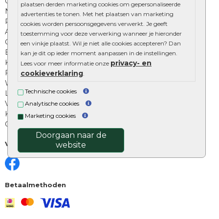
Onze online tuinwinkels
plaatsen derden marketing cookies om gepersonaliseerde
Nuttige informatie
advertenties te tonen. Met het plaatsen van marketing
Privacy Policy
cookies worden persoonsgegevens verwerkt. Je geeft
Algemene voorwaarden
toestemming voor deze verwerking wanneer je hieronder
Cookies beleid
een vinkje plaatst. Wil je niet alle cookies accepteren? Dan
Excluton garantie
kan je dit op ieder moment aanpassen in de instellingen.
Klantenbeoordelingen
privacy- en
Lees voor meer informatie onze
Foto's en voorbeelden
cookieverklaring
.
Workshop bestraten
Technische cookies
Legverbanden: verschillende soorten
Voegen van tuintegels
Analytische cookies
Keramische tegels schoonmaken
Marketing cookies
Opsluitbanden plaatsen
Doorgaan naar de
Volg ons
website
Betaalmethoden