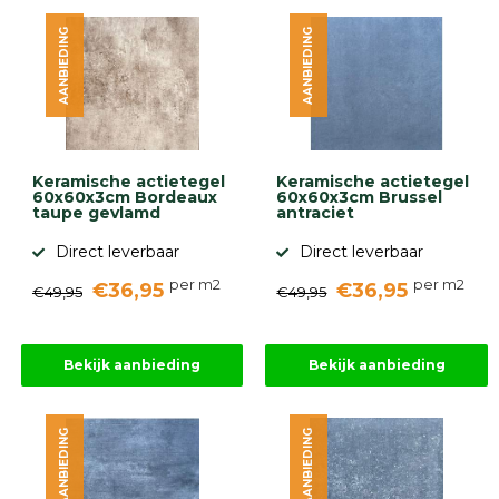
diversen
AANBIEDING
AANBIEDING
Beplantings
en
betonelementen
Overig
Kunstgras
Aanbiedingen
Keramische actietegel
Keramische actietegel
Compleet
60x60x3cm Bordeaux
60x60x3cm Brussel
tuinproject
taupe gevlamd
antraciet
(informatie)
Direct leverbaar
Direct leverbaar
Onlinebestrating.nl
per m2
per m2
€36,95
€36,95
€49,95
€49,95
9.1
Bekijk aanbieding
Bekijk aanbieding
AANBIEDING
AANBIEDING