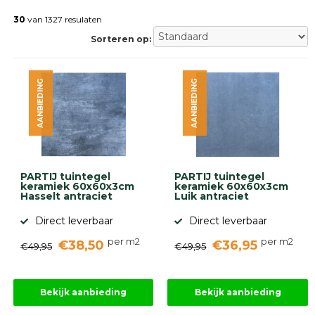
Betonklinkers
Gebakken
30
van 1327 resulaten
bestrating
Sorteren op:
Sierbestrating
Strakke
bestrating
AANBIEDING
AANBIEDING
Trommelstenen
Wildverband
bestrating
Muurelementen
Straatklinkers
Opsluitbanden
PARTIJ tuintegel
PARTIJ tuintegel
Betonbanden
keramiek 60x60x3cm
keramiek 60x60x3cm
Hasselt antraciet
Luik antraciet
Palissades
Stapelblokken
Direct leverbaar
Direct leverbaar
Grind
per m2
per m2
€38,50
€36,95
en
€49,95
€49,95
zand
Tuinaarde
Halfverharding
Bekijk aanbieding
Bekijk aanbieding
Afwatering
en