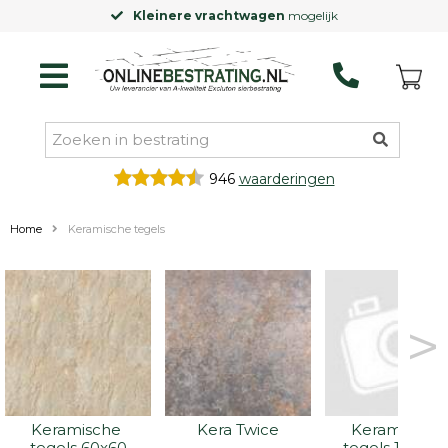
re vrachtwagen
mogelijk
Laagste pri
946
waarderingen
Home
Keramische tegels
>
Keramische 
Kera Twice
Keramische 
tegels 60x60
tegels 100x10