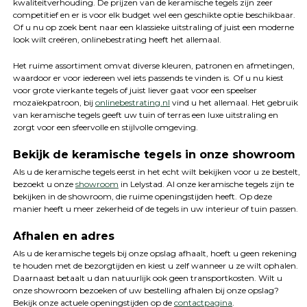
kwaliteitverhouding. De prijzen van de keramische tegels zijn zeer
competitief en er is voor elk budget wel een geschikte optie beschikbaar.
Of u nu op zoek bent naar een klassieke uitstraling of juist een moderne
look wilt creëren, onlinebestrating heeft het allemaal.
Het ruime assortiment omvat diverse kleuren, patronen en afmetingen,
waardoor er voor iedereen wel iets passends te vinden is. Of u nu kiest
voor grote vierkante tegels of juist liever gaat voor een speelser
mozaïekpatroon, bij
onlinebestrating.nl
vind u het allemaal. Het gebruik
van keramische tegels geeft uw tuin of terras een luxe uitstraling en
zorgt voor een sfeervolle en stijlvolle omgeving.
Bekijk de keramische tegels in onze showroom
Als u de keramische tegels eerst in het echt wilt bekijken voor u ze bestelt,
bezoekt u onze
showroom
in Lelystad. Al onze keramische tegels zijn te
bekijken in de showroom, die ruime openingstijden heeft. Op deze
manier heeft u meer zekerheid of de tegels in uw interieur of tuin passen.
Afhalen en adres
Als u de keramische tegels bij onze opslag afhaalt, hoeft u geen rekening
te houden met de bezorgtijden en kiest u zelf wanneer u ze wilt ophalen.
Daarnaast betaalt u dan natuurlijk ook geen transportkosten. Wilt u
onze showroom bezoeken of uw bestelling afhalen bij onze opslag?
Bekijk onze actuele openingstijden op de
contactpagina
.