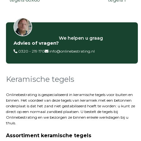
Filter op
We helpen u graag
Advies of vragen?
Categorieën
0320 - 219 170
info@onlinebestrating.nl
Siertegels
Betontegels
Keramische
tegels
Keramische tegels
Natuursteen
tegels
Onlinebestrating is gespecialiseerd in keramische tegels voor buiten en
binnen. Het voordeel van deze tegels van keramiek met een betonnen
Terrastegels
onderplaat is dat het zand niet gestabiliseerd hoeft te worden: u kunt ze
Tuintegels
direct op een normaal zandbed plaatsen. U bestelt de tegels bij
Stoeptegels
Onlinebestrating
en we bezorgen ze binnen enkele werkdagen bij u
Buitentegels
thuis.
Balkontegels
Assortiment keramische tegels
Sierbestrating