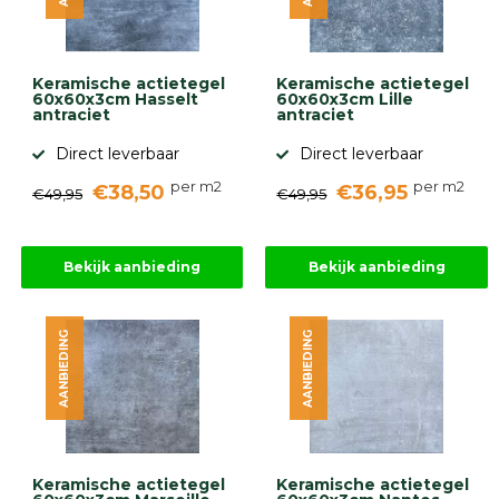
gebaseerd
op
946
ervaringen
Keramische actietegel
Keramische actietegel
60x60x3cm Hasselt
60x60x3cm Lille
antraciet
antraciet
Direct leverbaar
Direct leverbaar
per m2
per m2
€38,50
€36,95
€49,95
€49,95
Bekijk aanbieding
Bekijk aanbieding
AANBIEDING
AANBIEDING
Keramische actietegel
Keramische actietegel