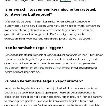
Staat uw vraag er niet tussen, neem dan
contact
met ons op.
Is er verschil tussen een keramische terrastegel,
tuintegel en buitentegel?
Wat betreft de benamingen keramische terrastegel, tuintegel en
buitentegel, is er eigenlijk geen verschil tussen deze termen. Ze worden
vaak door elkaar gebruikt om keramische tegels aan te duiden die
geschikt zijn voor buitengebruik. De focus ligt hierbij op de
duurzaamheid, weerbestendigheid en slipvastheid van de tegels.
Hoe keramische tegels leggen?
Een goede plaatsing is cruciaal voor de duurzaamheid en het uiterlijk van
uw keramische tegels. Zorg voor een solide basis door de ondergrond
goed voor te bereiden en maak daarna een plan voor uw gewenste
legpatroon
. Bekijk onze
handige informatie
voor meer toelichting of
neem
contact
met ons op.
Kunnen keramische tegels kapot vriezen?
Keramische tegels die voor binnen zijn bedoeld kunnen kapot vriezen.
Vooral als de tegel niet goed is geïmpregneerd en de ondergrond niet
goed is voorbereid, kan dit leiden tot scheuren of breuken. Het is daarom
verstandig om goed te kijken welke keramische tegels dik en hard
genoeg zijn voor buiten. Vrijwel al onze keramische tegels zijn geschikt