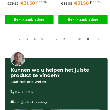
per m2
per m2
€31,50
€31,50
€39,95
€39,95
Bekijk aanbieding
Bekijk aanbieding
1
2
3
4
5
6
7
8
9
10
11
....
>
Kunnen we u helpen het juiste
product te vinden?
Laat het ons weten
0320 - 219 170
info@onlinebestrating.nl